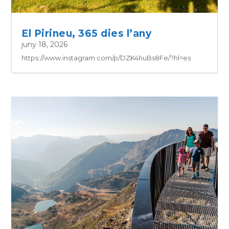
El Pirineu, 365 dies l’any
juny 18, 2026
https://www.instagram.com/p/DZK4huBs8Fe/?hl=es