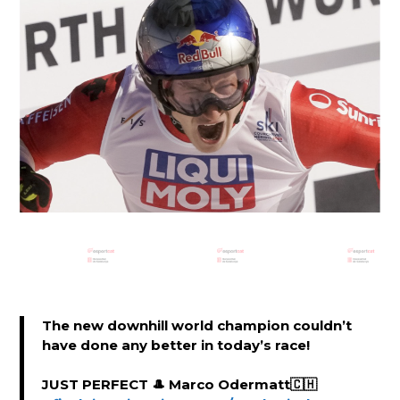
The new downhill world champion couldn’t
have done any better in today’s race!
JUST PERFECT 🎩 Marco Odermatt🇨🇭