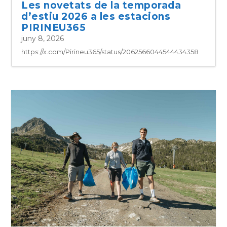
Les novetats de la temporada
d’estiu 2026 a les estacions
PIRINEU365
juny 8, 2026
https://x.com/Pirineu365/status/2062566044544434358