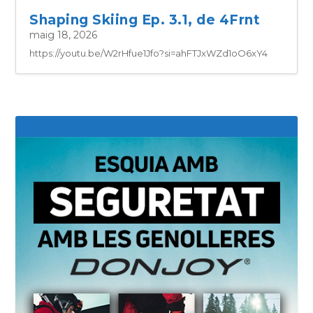
Shaping Skiing Ep. 3.1, de 4Frnt
maig 18, 2026
https://youtu.be/W2rHfue1Jfo?si=ahFTJxWZd1oO6xY4