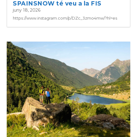
SPAINSNOW té veu a la FIS
juny 18, 2026
https://www.instagram.com/p/DZc_3zmo4mw/?hl=es