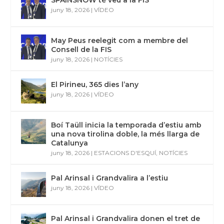
SPAINSNOW té veu a la FIS
juny 18, 2026
|
VÍDEO
May Peus reelegit com a membre del
Consell de la FIS
juny 18, 2026
|
NOTÍCIES
El Pirineu, 365 dies l’any
juny 18, 2026
|
VÍDEO
Boí Taüll inicia la temporada d’estiu amb
una nova tirolina doble, la més llarga de
Catalunya
juny 18, 2026
|
ESTACIONS D'ESQUÍ
,
NOTÍCIES
Pal Arinsal i Grandvalira a l’estiu
juny 18, 2026
|
VÍDEO
Pal Arinsal i Grandvalira donen el tret de