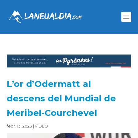
L’or d’Odermatt al
descens del Mundial de
Meribel-Courchevel
febr. 13, 2023
|
VÍDEO