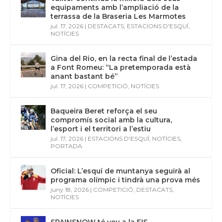
equipaments amb l’ampliació de la
terrassa de la Braseria Les Marmotes
jul. 17, 2026
|
DESTACATS
,
ESTACIONS D'ESQUÍ
,
NOTÍCIES
Gina del Rio, en la recta final de l’estada
a Font Romeu: “La pretemporada està
anant bastant bé”
jul. 17, 2026
|
COMPETICIÓ
,
NOTÍCIES
Baqueira Beret reforça el seu
compromís social amb la cultura,
l’esport i el territori a l’estiu
jul. 17, 2026
|
ESTACIONS D'ESQUÍ
,
NOTÍCIES
,
PORTADA
Oficial: L’esquí de muntanya seguirà al
programa olímpic i tindrà una prova més
juny 18, 2026
|
COMPETICIÓ
,
DESTACATS
,
NOTÍCIES