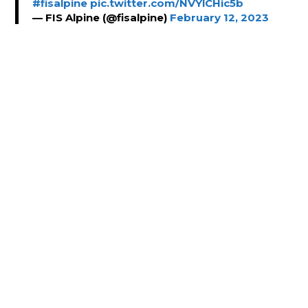
#fisalpine
pic.twitter.com/NVYlCHic5b
— FIS Alpine (@fisalpine)
February 12, 2023