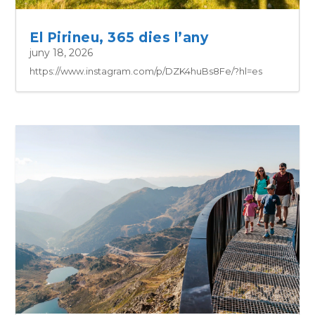
El Pirineu, 365 dies l’any
juny 18, 2026
https://www.instagram.com/p/DZK4huBs8Fe/?hl=es