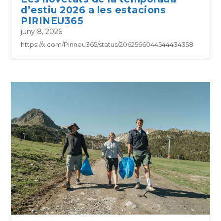
d’estiu 2026 a les estacions
PIRINEU365
juny 8, 2026
https://x.com/Pirineu365/status/2062566044544434358