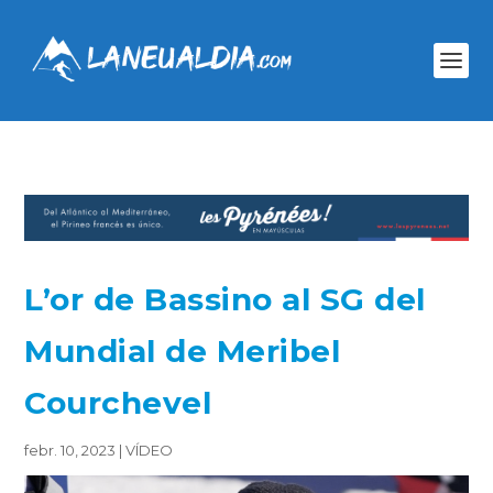
L’or de Bassino al SG del
Mundial de Meribel
Courchevel
febr. 10, 2023
|
VÍDEO