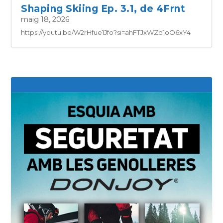
Shaping Skiing Ep. 3.1, de 4Frnt
maig 18, 2026
https://youtu.be/W2rHfue1Jfo?si=ahFTJxWZd1oO6xY4