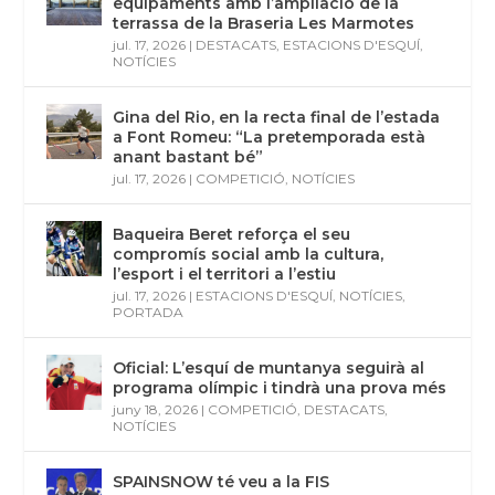
equipaments amb l’ampliació de la
terrassa de la Braseria Les Marmotes
jul. 17, 2026
|
DESTACATS
,
ESTACIONS D'ESQUÍ
,
NOTÍCIES
Gina del Rio, en la recta final de l’estada
a Font Romeu: “La pretemporada està
anant bastant bé”
jul. 17, 2026
|
COMPETICIÓ
,
NOTÍCIES
Baqueira Beret reforça el seu
compromís social amb la cultura,
l’esport i el territori a l’estiu
jul. 17, 2026
|
ESTACIONS D'ESQUÍ
,
NOTÍCIES
,
PORTADA
Oficial: L’esquí de muntanya seguirà al
programa olímpic i tindrà una prova més
juny 18, 2026
|
COMPETICIÓ
,
DESTACATS
,
NOTÍCIES
SPAINSNOW té veu a la FIS