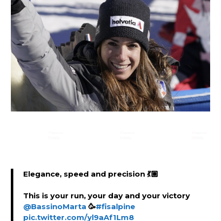
Elegance, speed and precision 💃🏼
This is your run, your day and your victory
@BassinoMarta
🥳
#fisalpine
pic.twitter.com/yl9aAf1Lm8