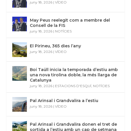
juny 18, 2026
|
VÍDEO
May Peus reelegit com a membre del
Consell de la FIS
juny 18, 2026
|
NOTÍCIES
El Pirineu, 365 dies l’any
juny 18, 2026
|
VÍDEO
Boí Taüll inicia la temporada d’estiu amb
una nova tirolina doble, la més llarga de
Catalunya
juny 18, 2026
|
ESTACIONS D'ESQUÍ
,
NOTÍCIES
Pal Arinsal i Grandvalira a l’estiu
juny 18, 2026
|
VÍDEO
Pal Arinsal i Grandvalira donen el tret de
sortida a l’estiu amb un cap de setmana