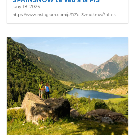
SPAINSNOW té veu a la FIS
juny 18, 2026
https://www.instagram.com/p/DZc_3zmo4mw/?hl=es