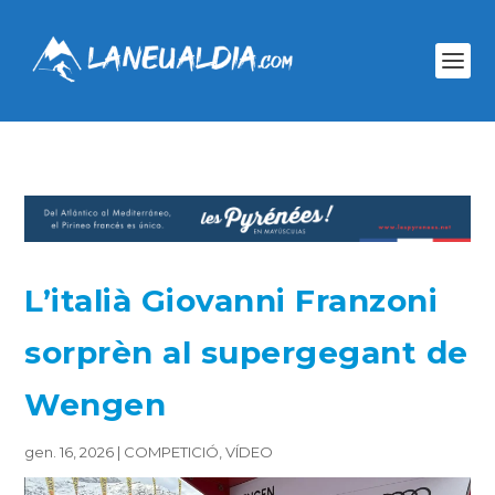
L’italià Giovanni Franzoni
sorprèn al supergegant de
Wengen
gen. 16, 2026
|
COMPETICIÓ
,
VÍDEO