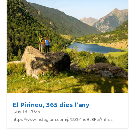
El Pirineu, 365 dies l’any
juny 18, 2026
https://www.instagram.com/p/DZK4huBs8Fe/?hl=es