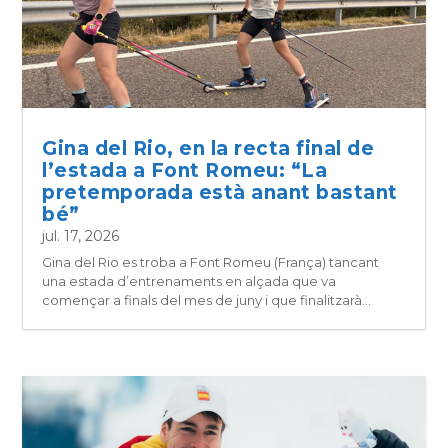
Gina del Rio, en la recta final de
l’estada a Font Romeu: “La
pretemporada està anant bastant
bé”
jul. 17, 2026
Gina del Rio es troba a Font Romeu (França) tancant
una estada d’entrenaments en alçada que va
començar a finals del mes de juny i que finalitzarà...