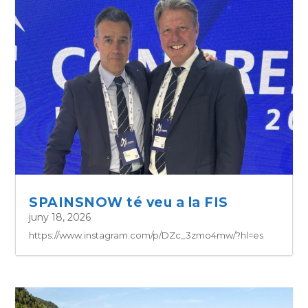
SPAINSNOW té veu a la FIS
juny 18, 2026
https://www.instagram.com/p/DZc_3zmo4mw/?hl=es