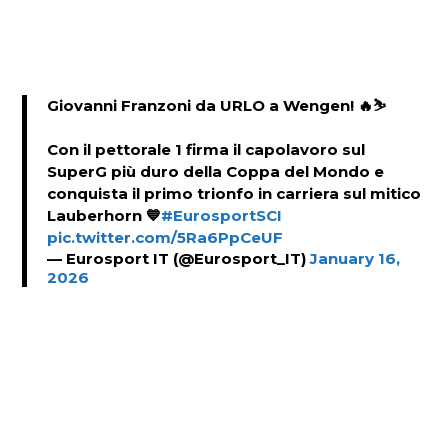
Giovanni Franzoni da URLO a Wengen! 🔥⛷️
Con il pettorale 1 firma il capolavoro sul
SuperG più duro della Coppa del Mondo e
conquista il primo trionfo in carriera sul mitico
Lauberhorn 💙
#EurosportSCI
pic.twitter.com/5Ra6PpCeUF
— Eurosport IT (@Eurosport_IT)
January 16,
2026