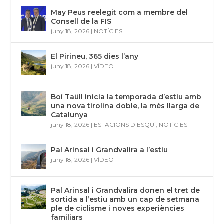
May Peus reelegit com a membre del
Consell de la FIS
juny 18, 2026
|
NOTÍCIES
El Pirineu, 365 dies l’any
juny 18, 2026
|
VÍDEO
Boí Taüll inicia la temporada d’estiu amb
una nova tirolina doble, la més llarga de
Catalunya
juny 18, 2026
|
ESTACIONS D'ESQUÍ
,
NOTÍCIES
Pal Arinsal i Grandvalira a l’estiu
juny 18, 2026
|
VÍDEO
Pal Arinsal i Grandvalira donen el tret de
sortida a l’estiu amb un cap de setmana
ple de ciclisme i noves experiències
familiars