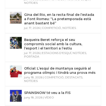
NOTÍCIES
Gina del Rio, en la recta final de l’estada
a Font Romeu: “La pretemporada està
anant bastant bé”
jul. 17, 2026
|
COMPETICIÓ
,
NOTÍCIES
Baqueira Beret reforça el seu
compromís social amb la cultura,
l’esport i el territori a l’estiu
jul. 17, 2026
|
ESTACIONS D'ESQUÍ
,
NOTÍCIES
,
PORTADA
Oficial: L’esquí de muntanya seguirà al
programa olímpic i tindrà una prova més
juny 18, 2026
|
COMPETICIÓ
,
DESTACATS
,
NOTÍCIES
SPAINSNOW té veu a la FIS
juny 18, 2026
|
VÍDEO