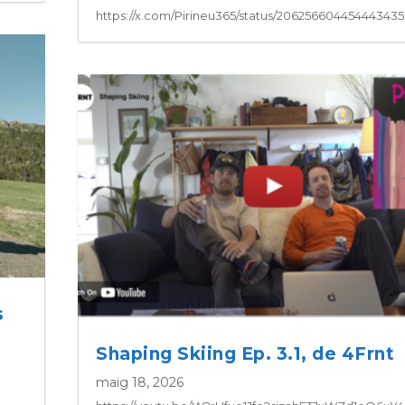
https://x.com/Pirineu365/status/20625660445444343
s
Shaping Skiing Ep. 3.1, de 4Frnt
maig 18, 2026