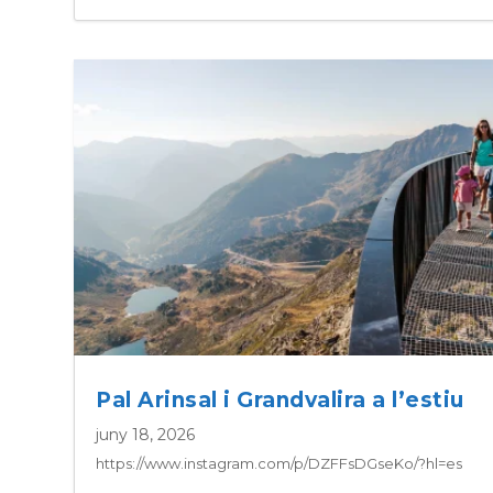
Pal Arinsal i Grandvalira a l’estiu
juny 18, 2026
https://www.instagram.com/p/DZFFsDGseKo/?hl=es