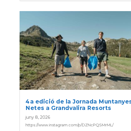
4a edició de la Jornada Muntanye
Netes a Grandvalira Resorts
juny 8, 2026
https://www.instagram.com/p/DZNcPQSMrML/