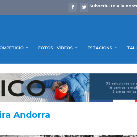
Subscriu-te a la nost
OMPETICIÓ
FOTOS I VÍDEOS
ESTACIONS
TAL
lira Andorra