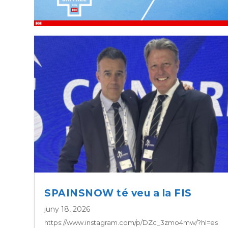
SPAINSNOW té veu a la FIS
juny 18, 2026
https://www.instagram.com/p/DZc_3zmo4mw/?hl=es