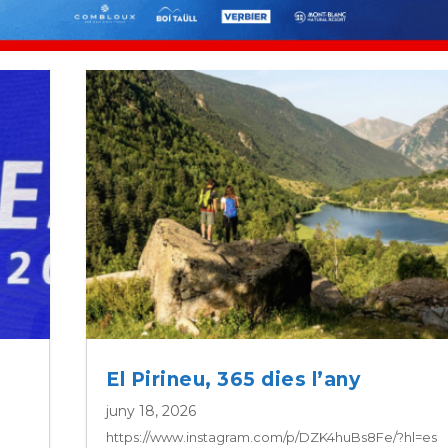
El Pirineu, 365 dies l’any
juny 18, 2026
https://www.instagram.com/p/DZK4huBs8Fe/?hl=es