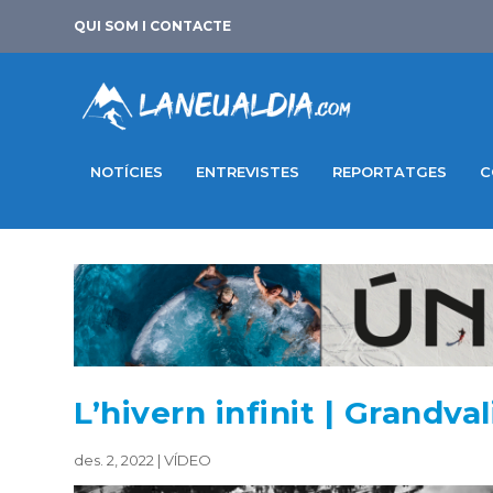
QUI SOM I CONTACTE
NOTÍCIES
ENTREVISTES
REPORTATGES
C
L’hivern infinit | Grandva
des. 2, 2022
|
VÍDEO