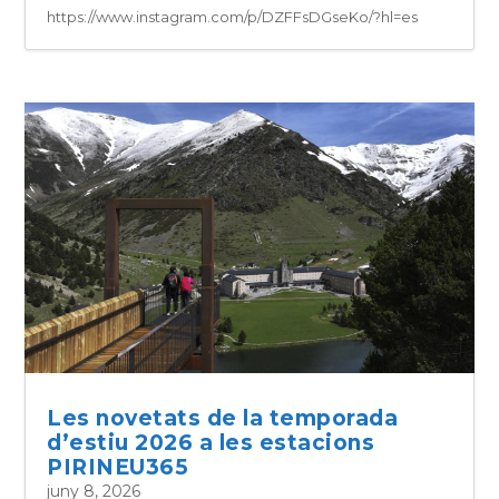
https://www.instagram.com/p/DZFFsDGseKo/?hl=es
Les novetats de la temporada
d’estiu 2026 a les estacions
PIRINEU365
juny 8, 2026