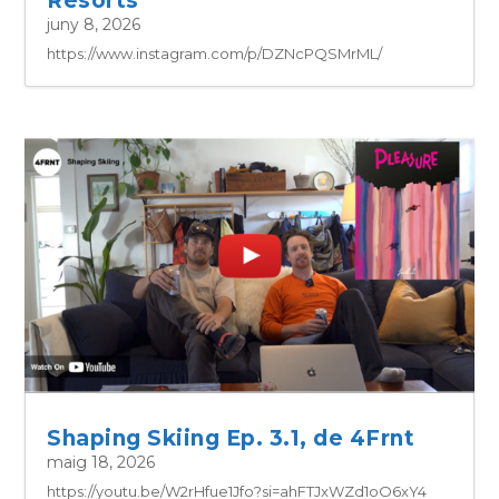
Resorts
juny 8, 2026
https://www.instagram.com/p/DZNcPQSMrML/
Shaping Skiing Ep. 3.1, de 4Frnt
maig 18, 2026
https://youtu.be/W2rHfue1Jfo?si=ahFTJxWZd1oO6xY4