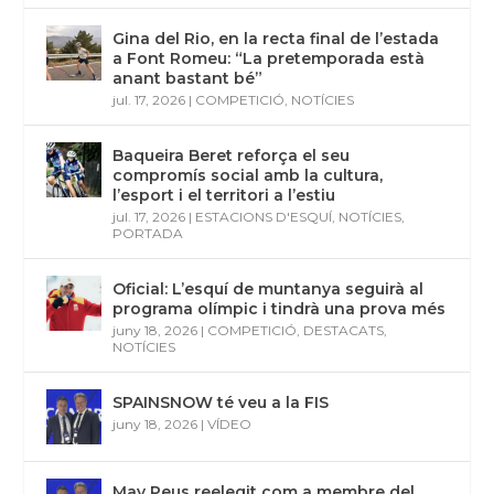
Gina del Rio, en la recta final de l’estada
a Font Romeu: “La pretemporada està
anant bastant bé”
jul. 17, 2026
|
COMPETICIÓ
,
NOTÍCIES
Baqueira Beret reforça el seu
compromís social amb la cultura,
l’esport i el territori a l’estiu
jul. 17, 2026
|
ESTACIONS D'ESQUÍ
,
NOTÍCIES
,
PORTADA
Oficial: L’esquí de muntanya seguirà al
programa olímpic i tindrà una prova més
juny 18, 2026
|
COMPETICIÓ
,
DESTACATS
,
NOTÍCIES
SPAINSNOW té veu a la FIS
juny 18, 2026
|
VÍDEO
May Peus reelegit com a membre del