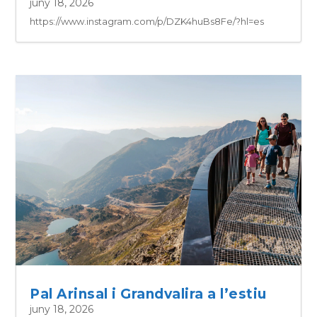
juny 18, 2026
https://www.instagram.com/p/DZK4huBs8Fe/?hl=es
Pal Arinsal i Grandvalira a l’estiu
juny 18, 2026