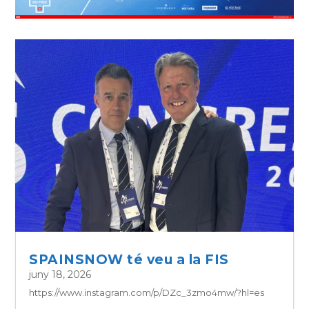
SPAINSNOW té veu a la FIS
juny 18, 2026
https://www.instagram.com/p/DZc_3zmo4mw/?hl=es