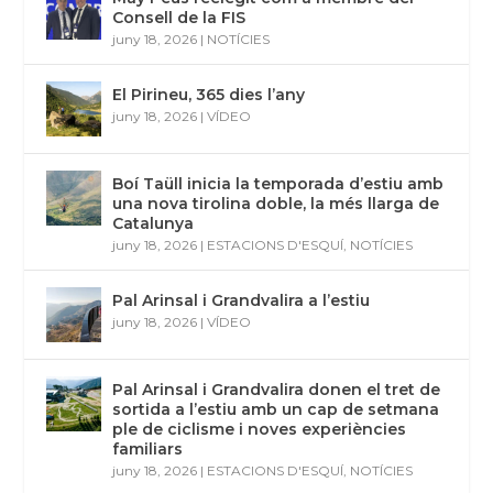
Consell de la FIS
juny 18, 2026
|
NOTÍCIES
El Pirineu, 365 dies l’any
juny 18, 2026
|
VÍDEO
Boí Taüll inicia la temporada d’estiu amb
una nova tirolina doble, la més llarga de
Catalunya
juny 18, 2026
|
ESTACIONS D'ESQUÍ
,
NOTÍCIES
Pal Arinsal i Grandvalira a l’estiu
juny 18, 2026
|
VÍDEO
Pal Arinsal i Grandvalira donen el tret de
sortida a l’estiu amb un cap de setmana
ple de ciclisme i noves experiències
familiars
juny 18, 2026
|
ESTACIONS D'ESQUÍ
,
NOTÍCIES