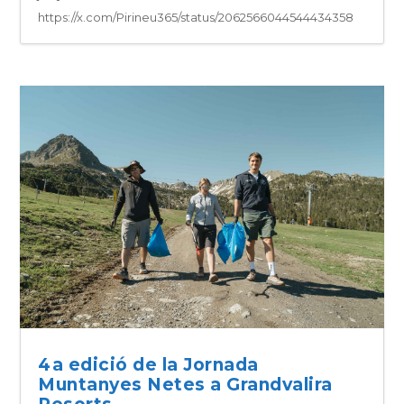
https://x.com/Pirineu365/status/2062566044544434358
4a edició de la Jornada
Muntanyes Netes a Grandvalira