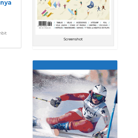
anya
mbit
Screenshot