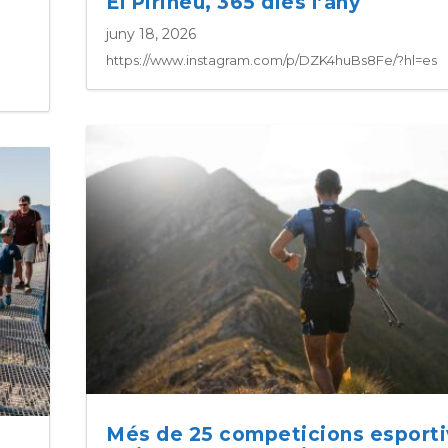
El Pirineu, 365 dies l’any
juny 18, 2026
https://www.instagram.com/p/DZK4huBs8Fe/?hl=es
Més de 25 competicions esport