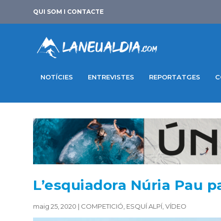
QUI SOM I CONTACTE
NOTÍCIES
ENTREVISTES
REPORTATGES
C
L’esquiadora Núria Pau pa
maig 25, 2020
|
COMPETICIÓ
,
ESQUÍ ALPÍ
,
VÍDEO