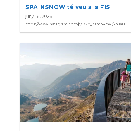
SPAINSNOW té veu a la FIS
juny 18, 2026
https://www.instagram.com/p/DZc_3zmo4mw/?hl=es