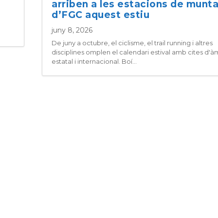
arriben a les estacions de munt
d’FGC aquest estiu
juny 8, 2026
De juny a octubre, el ciclisme, el trail running i altres
disciplines omplen el calendari estival amb cites d'à
estatal i internacional. Boí...