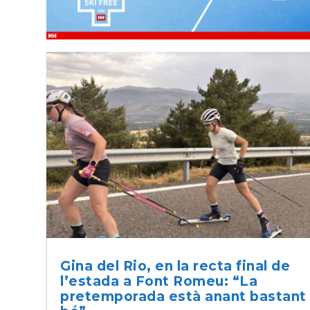
Gina del Rio, en la recta final de
l’estada a Font Romeu: “La
pretemporada està anant bastant