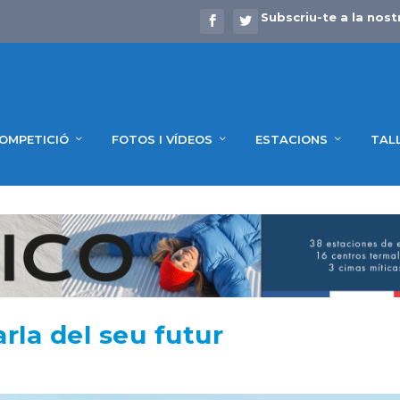
Subscriu-te a la nost
OMPETICIÓ
FOTOS I VÍDEOS
ESTACIONS
TAL
rla del seu futur