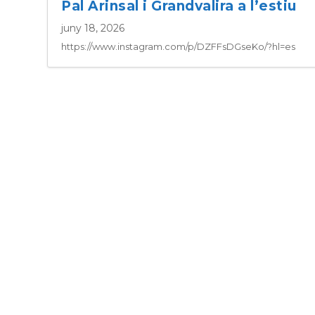
Pal Arinsal i Grandvalira a l’estiu
juny 18, 2026
https://www.instagram.com/p/DZFFsDGseKo/?hl=es