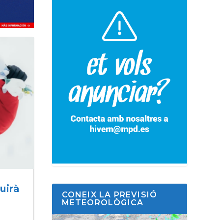
uirà
CONEIX LA PREVISIÓ
METEOROLÒGICA