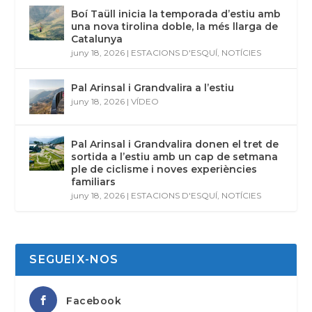
Boí Taüll inicia la temporada d’estiu amb
una nova tirolina doble, la més llarga de
Catalunya
juny 18, 2026
|
ESTACIONS D'ESQUÍ
,
NOTÍCIES
Pal Arinsal i Grandvalira a l’estiu
juny 18, 2026
|
VÍDEO
Pal Arinsal i Grandvalira donen el tret de
sortida a l’estiu amb un cap de setmana
ple de ciclisme i noves experiències
familiars
juny 18, 2026
|
ESTACIONS D'ESQUÍ
,
NOTÍCIES
SEGUEIX-NOS
Facebook