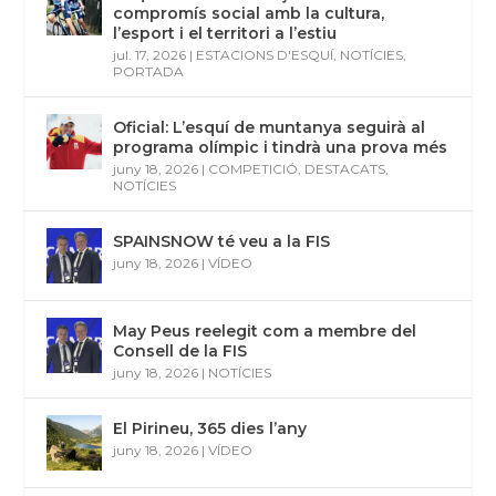
compromís social amb la cultura,
l’esport i el territori a l’estiu
jul. 17, 2026
|
ESTACIONS D'ESQUÍ
,
NOTÍCIES
,
PORTADA
Oficial: L’esquí de muntanya seguirà al
programa olímpic i tindrà una prova més
juny 18, 2026
|
COMPETICIÓ
,
DESTACATS
,
NOTÍCIES
SPAINSNOW té veu a la FIS
juny 18, 2026
|
VÍDEO
May Peus reelegit com a membre del
Consell de la FIS
juny 18, 2026
|
NOTÍCIES
El Pirineu, 365 dies l’any
juny 18, 2026
|
VÍDEO