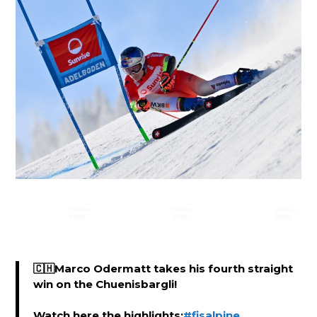
🇨🇭Marco Odermatt takes his fourth straight
win on the Chuenisbargli!
Watch here the highlights:
#fisalpine