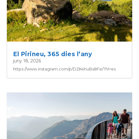
El Pirineu, 365 dies l’any
juny 18, 2026
https://www.instagram.com/p/DZK4huBs8Fe/?hl=es