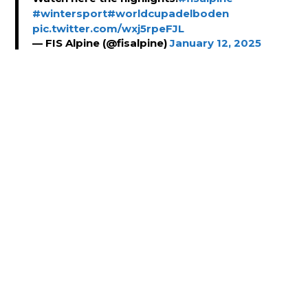
#wintersport
#worldcupadelboden
pic.twitter.com/wxj5rpeFJL
— FIS Alpine (@fisalpine)
January 12, 2025