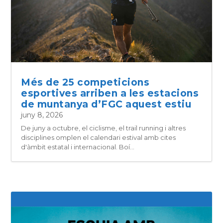
Més de 25 competicions
esportives arriben a les estacions
de muntanya d’FGC aquest estiu
juny 8, 2026
De juny a octubre, el ciclisme, el trail running i altres
disciplines omplen el calendari estival amb cites
d'àmbit estatal i internacional. Boí...