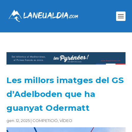
Les millors imatges del GS
d’Adelboden que ha
guanyat Odermatt
gen. 12, 2025
|
COMPETICIÓ
,
VÍDEO