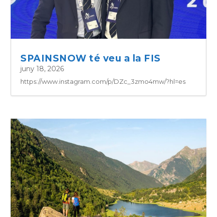
SPAINSNOW té veu a la FIS
juny 18, 2026
https://www.instagram.com/p/DZc_3zmo4mw/?hl=es