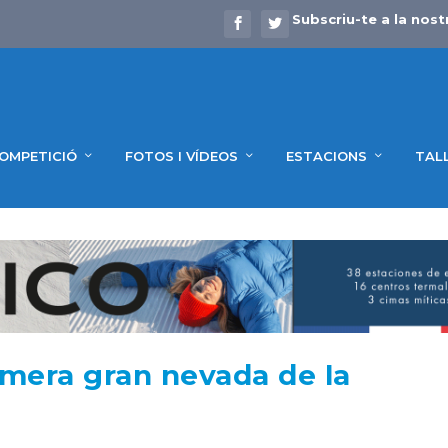
Subscriu-te a la nost
OMPETICIÓ
FOTOS I VÍDEOS
ESTACIONS
TAL
rimera gran nevada de la