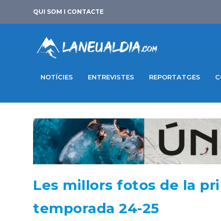
QUI SOM I CONTACTE
NOTÍCIES
ENTREVISTES
REPORTATGES
C
Les millors fotos de la p
temporada 24-25