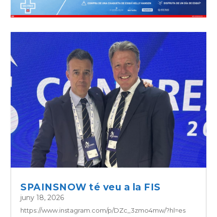
SPAINSNOW té veu a la FIS
juny 18, 2026
https://www.instagram.com/p/DZc_3zmo4mw/?hl=es