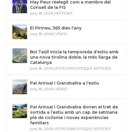
May Peus reelegit com a membre del
Consell de la FIS
juny 18, 2026
|
NOTÍCIES
El Pirineu, 365 dies l’any
juny 18, 2026
|
VÍDEO
Boí Taüll inicia la temporada d’estiu amb
una nova tirolina doble, la més llarga de
Catalunya
juny 18, 2026
|
ESTACIONS D'ESQUÍ
,
NOTÍCIES
Pal Arinsal i Grandvalira a l’estiu
juny 18, 2026
|
VÍDEO
Pal Arinsal i Grandvalira donen el tret de
sortida a l’estiu amb un cap de setmana
ple de ciclisme i noves experiències
familiars
juny 18, 2026
|
ESTACIONS D'ESQUÍ
,
NOTÍCIES