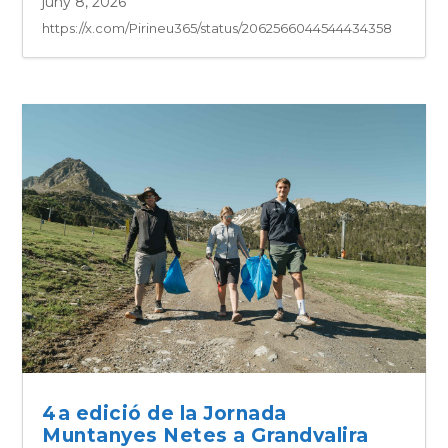
juny 8, 2026
https://x.com/Pirineu365/status/2062566044544434358
4a edició de la Jornada
Muntanyes Netes a Grandvalira