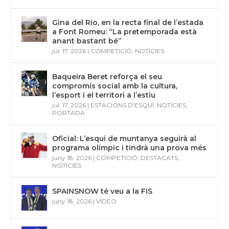
Gina del Rio, en la recta final de l’estada
a Font Romeu: “La pretemporada està
anant bastant bé”
jul. 17, 2026
|
COMPETICIÓ
,
NOTÍCIES
Baqueira Beret reforça el seu
compromís social amb la cultura,
l’esport i el territori a l’estiu
jul. 17, 2026
|
ESTACIONS D'ESQUÍ
,
NOTÍCIES
,
PORTADA
Oficial: L’esquí de muntanya seguirà al
programa olímpic i tindrà una prova més
juny 18, 2026
|
COMPETICIÓ
,
DESTACATS
,
NOTÍCIES
SPAINSNOW té veu a la FIS
juny 18, 2026
|
VÍDEO