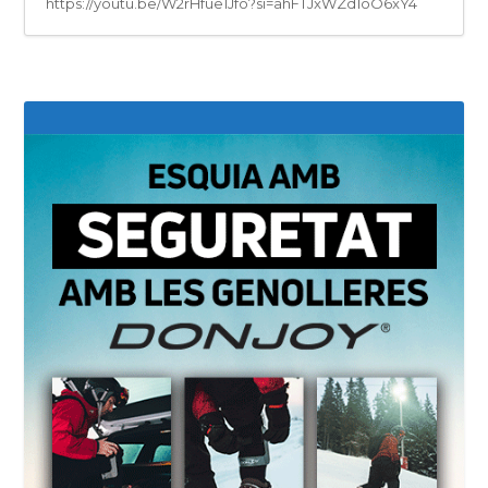
https://youtu.be/W2rHfue1Jfo?si=ahFTJxWZd1oO6xY4