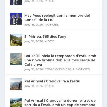
juny 18, 2026
|
VÍDEO
May Peus reelegit com a membre del
Consell de la FIS
juny 18, 2026
|
NOTÍCIES
El Pirineu, 365 dies l’any
juny 18, 2026
|
VÍDEO
Boí Taüll inicia la temporada d’estiu amb
una nova tirolina doble, la més llarga de
Catalunya
juny 18, 2026
|
ESTACIONS D'ESQUÍ
,
NOTÍCIES
Pal Arinsal i Grandvalira a l’estiu
juny 18, 2026
|
VÍDEO
Pal Arinsal i Grandvalira donen el tret de
sortida a l’estiu amb un cap de setmana