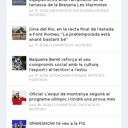
terrassa de la Braseria Les Marmotes
jul. 17, 2026
|
DESTACATS
,
ESTACIONS D'ESQUÍ
,
NOTÍCIES
Gina del Rio, en la recta final de l’estada
a Font Romeu: “La pretemporada està
anant bastant bé”
jul. 17, 2026
|
COMPETICIÓ
,
NOTÍCIES
Baqueira Beret reforça el seu
compromís social amb la cultura,
l’esport i el territori a l’estiu
jul. 17, 2026
|
ESTACIONS D'ESQUÍ
,
NOTÍCIES
,
PORTADA
Oficial: L’esquí de muntanya seguirà al
programa olímpic i tindrà una prova més
juny 18, 2026
|
COMPETICIÓ
,
DESTACATS
,
NOTÍCIES
SPAINSNOW té veu a la FIS