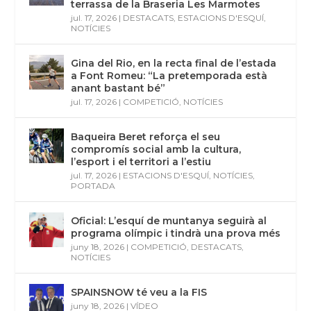
terrassa de la Braseria Les Marmotes
jul. 17, 2026
|
DESTACATS
,
ESTACIONS D'ESQUÍ
,
NOTÍCIES
Gina del Rio, en la recta final de l’estada
a Font Romeu: “La pretemporada està
anant bastant bé”
jul. 17, 2026
|
COMPETICIÓ
,
NOTÍCIES
Baqueira Beret reforça el seu
compromís social amb la cultura,
l’esport i el territori a l’estiu
jul. 17, 2026
|
ESTACIONS D'ESQUÍ
,
NOTÍCIES
,
PORTADA
Oficial: L’esquí de muntanya seguirà al
programa olímpic i tindrà una prova més
juny 18, 2026
|
COMPETICIÓ
,
DESTACATS
,
NOTÍCIES
SPAINSNOW té veu a la FIS
juny 18, 2026
|
VÍDEO