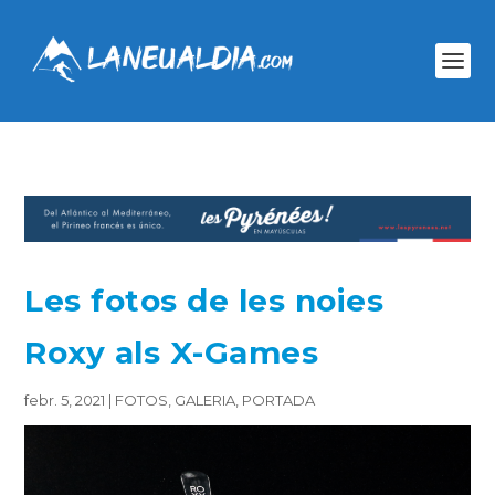
Les fotos de les noies
Roxy als X-Games
febr. 5, 2021
|
FOTOS
,
GALERIA
,
PORTADA