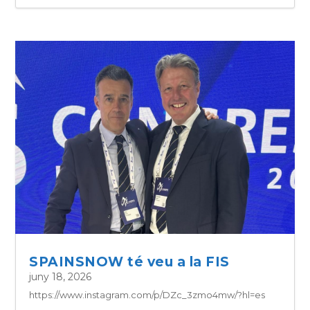
SPAINSNOW té veu a la FIS
juny 18, 2026
https://www.instagram.com/p/DZc_3zmo4mw/?hl=es