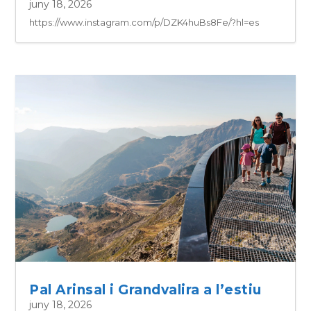
juny 18, 2026
https://www.instagram.com/p/DZK4huBs8Fe/?hl=es
Pal Arinsal i Grandvalira a l’estiu
juny 18, 2026