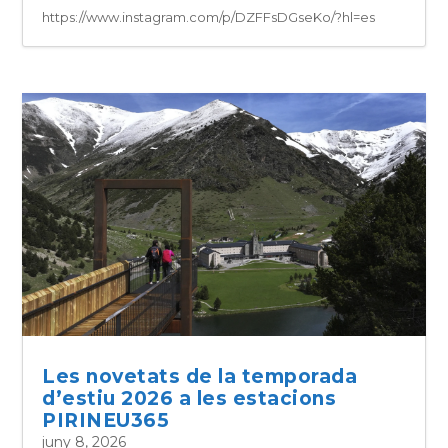
https://www.instagram.com/p/DZFFsDGseKo/?hl=es
Les novetats de la temporada
d’estiu 2026 a les estacions
PIRINEU365
juny 8, 2026