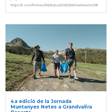
https://x.com/Pirineu365/status/2062566044544434358
4a edició de la Jornada
Muntanyes Netes a Grandvalira