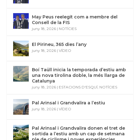
May Peus reelegit com a membre del
Consell de la FIS
juny 18, 2026
|
NOTÍCIES
El Pirineu, 365 dies l’any
juny 18, 2026
|
VÍDEO
Boí Taüll inicia la temporada d’estiu amb
una nova tirolina doble, la més llarga de
Catalunya
juny 18, 2026
|
ESTACIONS D'ESQUÍ
,
NOTÍCIES
Pal Arinsal i Grandvalira a l’estiu
juny 18, 2026
|
VÍDEO
Pal Arinsal i Grandvalira donen el tret de
sortida a l’estiu amb un cap de setmana
ple de ciclisme i noves experiències