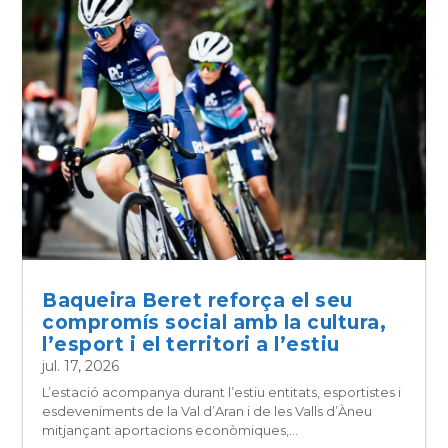
Baqueira Beret reforça el seu
compromís social amb la cultura,
l’esport i el territori a l’estiu
jul. 17, 2026
L’estació acompanya durant l’estiu entitats, esportistes i
esdeveniments de la Val d’Aran i de les Valls d’Àneu
mitjançant aportacions econòmiques,...