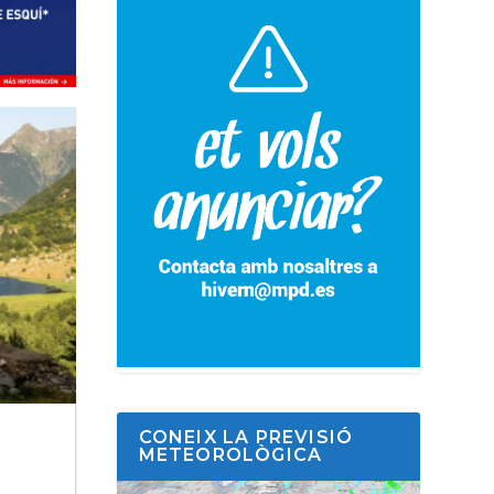
CONEIX LA PREVISIÓ
METEOROLÒGICA