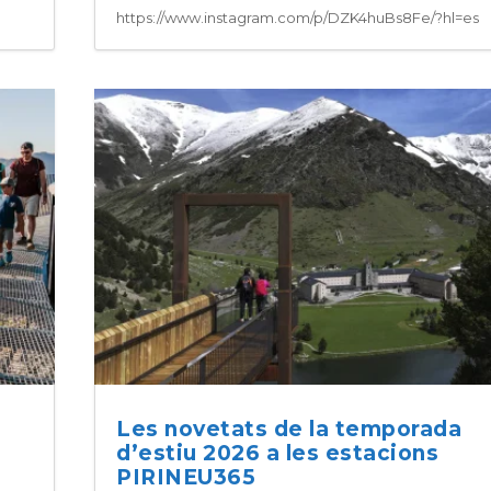
https://www.instagram.com/p/DZK4huBs8Fe/?hl=es
Les novetats de la temporada
d’estiu 2026 a les estacions
PIRINEU365