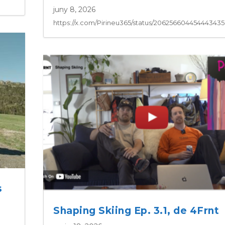
juny 8, 2026
https://x.com/Pirineu365/status/20625660445444343
s
Shaping Skiing Ep. 3.1, de 4Frnt