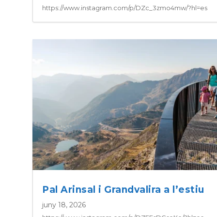
https://www.instagram.com/p/DZc_3zmo4mw/?hl=es
Pal Arinsal i Grandvalira a l’estiu
juny 18, 2026