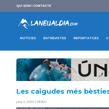
QUI SOM I CONTACTE
NOTÍCIES
ENTREVISTES
REPORTATGES
C
Les caigudes més bèsties 
juny 2, 2020
|
VÍDEO