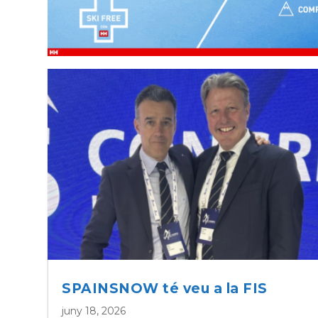
SPAINSNOW té veu a la FIS
juny 18, 2026