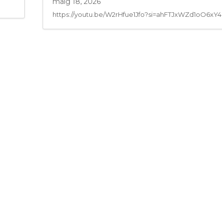
maig 18, 2026
https://youtu.be/W2rHfue1Jfo?si=ahFTJxWZd1oO6xY4