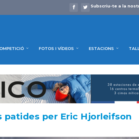
Subscriu-te a la nost
OMPETICIÓ
FOTOS I VÍDEOS
ESTACIONS
TAL
patides per Eric Hjorleifson