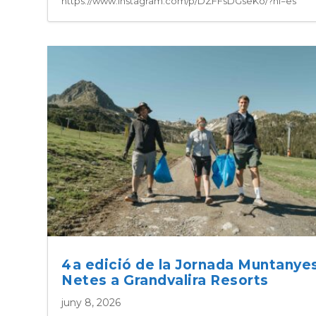
https://www.instagram.com/p/DZFFsDGseKo/?hl=es
4a edició de la Jornada Muntanye
Netes a Grandvalira Resorts
juny 8, 2026