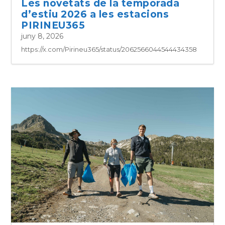
Les novetats de la temporada
d’estiu 2026 a les estacions
PIRINEU365
juny 8, 2026
https://x.com/Pirineu365/status/2062566044544434358