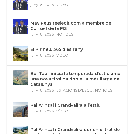
juny 18, 2026
|
VÍDEO
May Peus reelegit com a membre del
Consell de la FIS
juny 18, 2026
|
NOTÍCIES
El Pirineu, 365 dies l’any
juny 18, 2026
|
VÍDEO
Boí Taüll inicia la temporada d’estiu amb
una nova tirolina doble, la més llarga de
Catalunya
juny 18, 2026
|
ESTACIONS D'ESQUÍ
,
NOTÍCIES
Pal Arinsal i Grandvalira a l’estiu
juny 18, 2026
|
VÍDEO
Pal Arinsal i Grandvalira donen el tret de