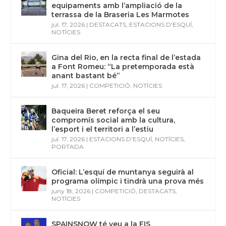
equipaments amb l’ampliació de la
terrassa de la Braseria Les Marmotes
jul. 17, 2026
|
DESTACATS
,
ESTACIONS D'ESQUÍ
,
NOTÍCIES
Gina del Rio, en la recta final de l’estada
a Font Romeu: “La pretemporada està
anant bastant bé”
jul. 17, 2026
|
COMPETICIÓ
,
NOTÍCIES
Baqueira Beret reforça el seu
compromís social amb la cultura,
l’esport i el territori a l’estiu
jul. 17, 2026
|
ESTACIONS D'ESQUÍ
,
NOTÍCIES
,
PORTADA
Oficial: L’esquí de muntanya seguirà al
programa olímpic i tindrà una prova més
juny 18, 2026
|
COMPETICIÓ
,
DESTACATS
,
NOTÍCIES
SPAINSNOW té veu a la FIS