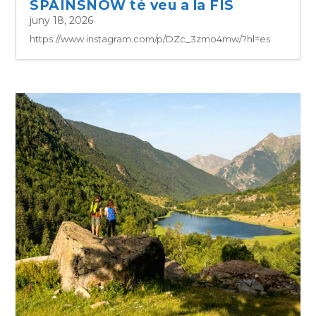
SPAINSNOW té veu a la FIS
juny 18, 2026
https://www.instagram.com/p/DZc_3zmo4mw/?hl=es