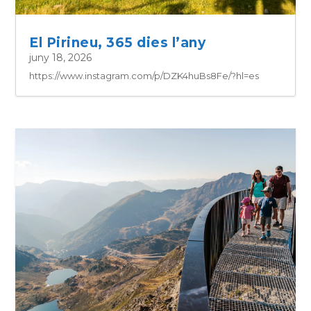
El Pirineu, 365 dies l’any
juny 18, 2026
https://www.instagram.com/p/DZK4huBs8Fe/?hl=es