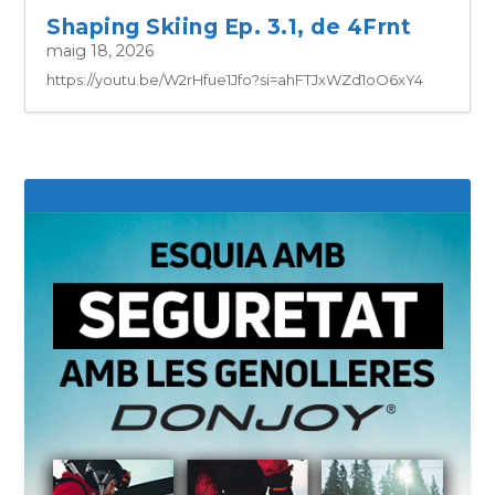
Shaping Skiing Ep. 3.1, de 4Frnt
maig 18, 2026
https://youtu.be/W2rHfue1Jfo?si=ahFTJxWZd1oO6xY4