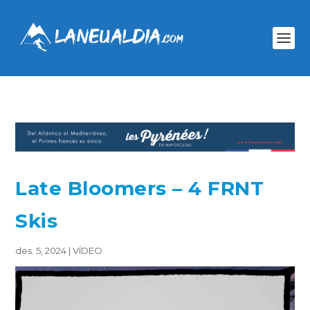
Late Bloomers – 4 FRNT
Skis
des. 5, 2024
|
VÍDEO