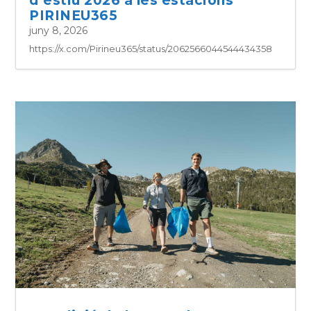
d’estiu 2026 a les estacions
PIRINEU365
juny 8, 2026
https://x.com/Pirineu365/status/2062566044544434358