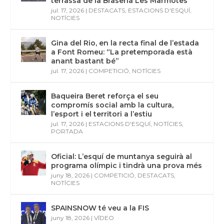
terrassa de la Braseria Les Marmotes
jul. 17, 2026
|
DESTACATS
,
ESTACIONS D'ESQUÍ
,
NOTÍCIES
Gina del Rio, en la recta final de l’estada
a Font Romeu: “La pretemporada està
anant bastant bé”
jul. 17, 2026
|
COMPETICIÓ
,
NOTÍCIES
Baqueira Beret reforça el seu
compromís social amb la cultura,
l’esport i el territori a l’estiu
jul. 17, 2026
|
ESTACIONS D'ESQUÍ
,
NOTÍCIES
,
PORTADA
Oficial: L’esquí de muntanya seguirà al
programa olímpic i tindrà una prova més
juny 18, 2026
|
COMPETICIÓ
,
DESTACATS
,
NOTÍCIES
SPAINSNOW té veu a la FIS
juny 18, 2026
|
VÍDEO