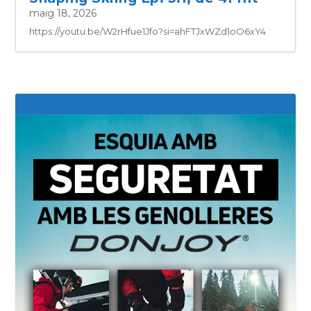
maig 18, 2026
https://youtu.be/W2rHfue1Jfo?si=ahFTJxWZd1oO6xY4