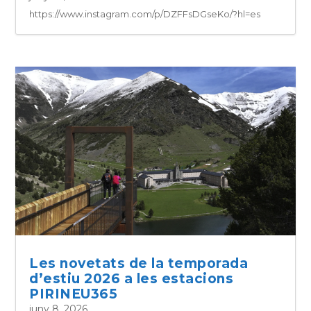
https://www.instagram.com/p/DZFFsDGseKo/?hl=es
Les novetats de la temporada
d’estiu 2026 a les estacions
PIRINEU365
juny 8, 2026