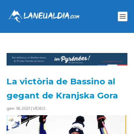
La victòria de Bassino al
gegant de Kranjska Gora
gen. 18, 2021
|
VÍDEO