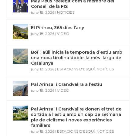
May Peus reelegit com a membre del
Consell de la FIS
juny 18, 2026
|
NOTÍCIES
El Pirineu, 365 dies l’any
juny 18, 2026
|
VÍDEO
Boí Taüll inicia la temporada d’estiu amb
una nova tirolina doble, la més llarga de
Catalunya
juny 18, 2026
|
ESTACIONS D'ESQUÍ
,
NOTÍCIES
Pal Arinsal i Grandvalira a l’estiu
juny 18, 2026
|
VÍDEO
Pal Arinsal i Grandvalira donen el tret de
sortida a l’estiu amb un cap de setmana
ple de ciclisme i noves experiències
familiars
juny 18, 2026
|
ESTACIONS D'ESQUÍ
,
NOTÍCIES