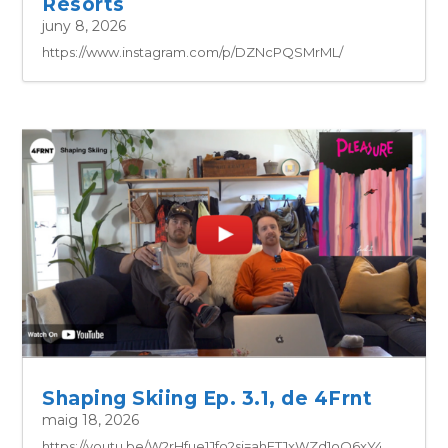
Resorts
juny 8, 2026
https://www.instagram.com/p/DZNcPQSMrML/
Shaping Skiing Ep. 3.1, de 4Frnt
maig 18, 2026
https://youtu.be/W2rHfue1Jfo?si=ahFTJxWZd1oO6xY4