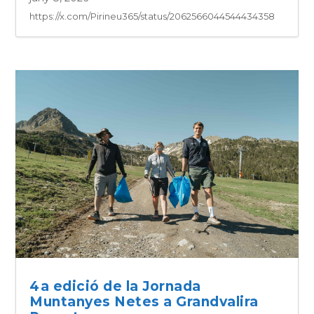
https://x.com/Pirineu365/status/2062566044544434358
4a edició de la Jornada
Muntanyes Netes a Grandvalira