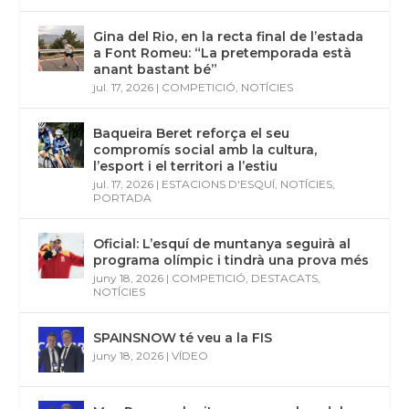
Gina del Rio, en la recta final de l’estada
a Font Romeu: “La pretemporada està
anant bastant bé”
jul. 17, 2026
|
COMPETICIÓ
,
NOTÍCIES
Baqueira Beret reforça el seu
compromís social amb la cultura,
l’esport i el territori a l’estiu
jul. 17, 2026
|
ESTACIONS D'ESQUÍ
,
NOTÍCIES
,
PORTADA
Oficial: L’esquí de muntanya seguirà al
programa olímpic i tindrà una prova més
juny 18, 2026
|
COMPETICIÓ
,
DESTACATS
,
NOTÍCIES
SPAINSNOW té veu a la FIS
juny 18, 2026
|
VÍDEO