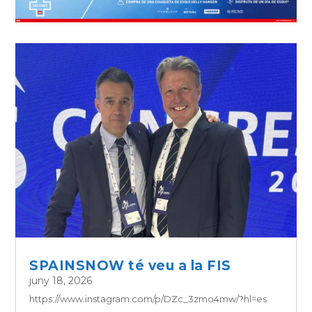
SPAINSNOW té veu a la FIS
juny 18, 2026
https://www.instagram.com/p/DZc_3zmo4mw/?hl=es