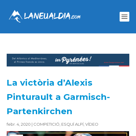
La victòria d’Alexis
Pinturault a Garmisch-
Partenkirchen
febr. 4, 2020
|
COMPETICIÓ
,
ESQUÍ ALPÍ
,
VÍDEO