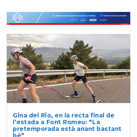
Gina del Rio, en la recta final de
l’estada a Font Romeu: “La
pretemporada està anant bastant
bé”