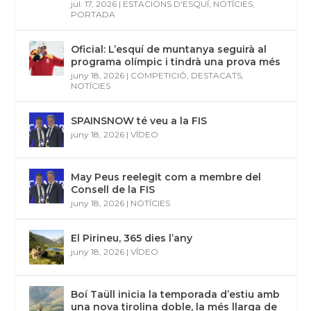
jul. 17, 2026
|
ESTACIONS D'ESQUÍ
,
NOTÍCIES
,
PORTADA
Oficial: L’esquí de muntanya seguirà al
programa olímpic i tindrà una prova més
juny 18, 2026
|
COMPETICIÓ
,
DESTACATS
,
NOTÍCIES
SPAINSNOW té veu a la FIS
juny 18, 2026
|
VÍDEO
May Peus reelegit com a membre del
Consell de la FIS
juny 18, 2026
|
NOTÍCIES
El Pirineu, 365 dies l’any
juny 18, 2026
|
VÍDEO
Boí Taüll inicia la temporada d’estiu amb
una nova tirolina doble, la més llarga de