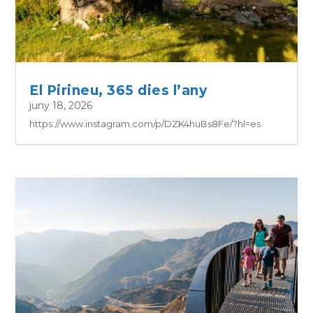
El Pirineu, 365 dies l’any
juny 18, 2026
https://www.instagram.com/p/DZK4huBs8Fe/?hl=es