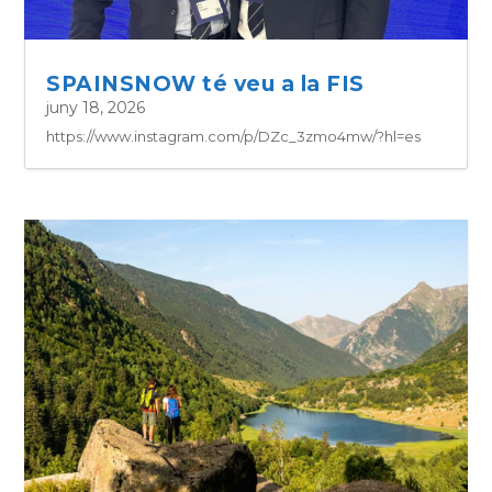
SPAINSNOW té veu a la FIS
juny 18, 2026
https://www.instagram.com/p/DZc_3zmo4mw/?hl=es