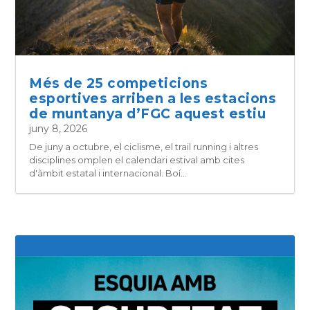
Més de 25 competicions
esportives arriben a les estacions
de muntanya d’FGC aquest estiu
juny 8, 2026
De juny a octubre, el ciclisme, el trail running i altres
disciplines omplen el calendari estival amb cites
d'àmbit estatal i internacional. Boí...