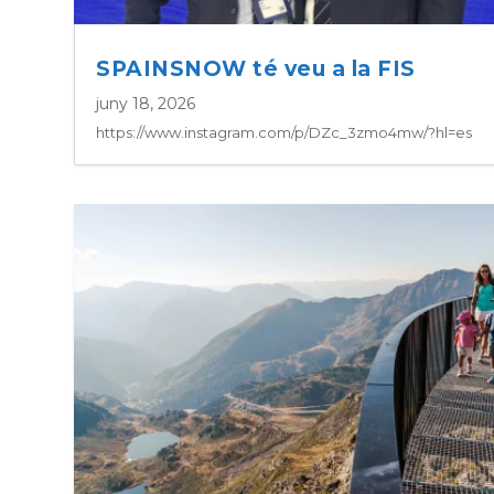
SPAINSNOW té veu a la FIS
juny 18, 2026
https://www.instagram.com/p/DZc_3zmo4mw/?hl=es