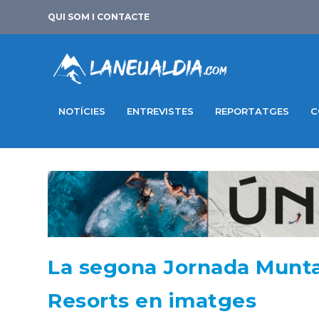
QUI SOM I CONTACTE
NOTÍCIES
ENTREVISTES
REPORTATGES
C
La segona Jornada Munta
Resorts en imatges