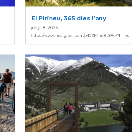
El Pirineu, 365 dies l’any
juny 18, 2026
https://www.instagram.com/p/DZK4huBs8Fe/?hl=es