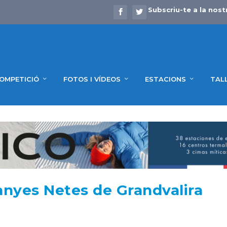
Subscriu-te a la nost
OMPETICIÓ
FOTOS I VÍDEOS
ESTACIONS
TAL
nyes Netes de Grandvalira