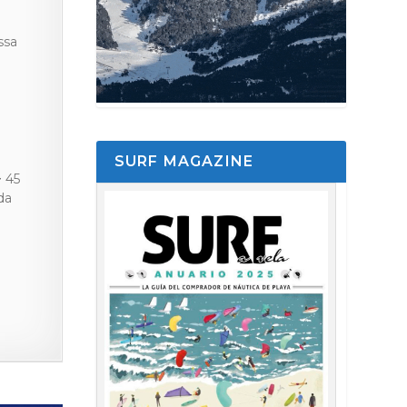
ssa
SURF MAGAZINE
> 45
da