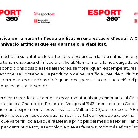
àsica per a garantir l’esquiabilitat en una estació d’esquí. A 
ivació artificial que els garanteix la viabilitat.
at la viabilitat de les estacions d’esquí quan la neu natural no és 
 tenen una xarxa d’innivació artificial. Normalment, la neu caiguda de
s condicions possibles i és aleshores, sempre i quan les temperatures 
en tot el seu potencial. La producció de neu artificial, neu de cultiu o
– permet a les estacions obrir quan toca, garantir la contractació del 
dona estabilitat al sector.
 però cal recordar que aquesta es va inventar als anys cinquanta al Cana
nstal·lació a Champ-de-Feu en les Vosges al 1963, mentre que a Catalu
er canó experimental es va instal·lar a Vallter 2000, abans que al 1985
1985 moltes són les coses que han canviat, tal com es deixava de manife
ue va tenir lloc a Baqueira Beret a principis del mes de febrer. Han c
, per damunt de tot, la tecnologia que es fa servir, molt més eficaç i s