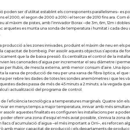
poden ser d’utilitat establint els corresponents paral·lelismes– es 
 fins el 2000, el segon de 2000 a 2010 i el tercer de 2010 fins ara. Com é
 neu al màxim de pistes, amb l’innivador Borax –de 3m, 6m, 12m i dobles
nc arquetes es munta una sonda de temperatura i humitat i cada deu 
.
a producció a les zones innivades, produint el màxim de neu en els p
a la capacitat de bombeig. Per assolir aquests objectius s’aposta de f
cament que la de baixa pressió. Es centralitza el control de la instal·la
canvien les canonades d’aigua per incrementar el seu diàmetre i perme
Borax per Rubis, de mescla externa, amb menor consum d’aire. Una èpo
a la xarxa de producció de neu per una xarxa de fibra òptica, el que
stema per rebre les dades de totes les sondes anemòmetres i que les và
’aquestes dades passa de més de 45 minuts a 2 minuts; a la vegada qu
cul i actualització del programa de control.
 la de l’eficiència tecnològica a temperatures marginals. Quatre són els
nivar en menys temps a major temperatura, innivar amb més simultane
assolir aquestes finalitats es configuren les instal·lacions per a poder
poder oferir una zona d’esquí el més aviat possible, s’inniva la zona d
n llacs d’acumulació d’aigua –el més important a Orri–, es reforcen al
erò amb major capacitat de producció i els departaments de producci