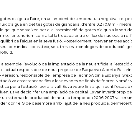
gotes d’aigua a l’aire, en un ambient de temperatura negativa, respe
ix d’aigua en petites gotes de grandària, d’entre 0,2 i 0,8 mil·límetres
s de gel que serveixen per a la inseminació de gotes d’aigua a la sortid
rme. I entendríem com a tal la trobada entre el flux de nucleació i el f
equilibri de l’aigua en la seva fusió. Posteriorment intervenen tres acci
l seu nom indica, consisteix; sent tres les tecnologies de producció: 
ofluid.
xemple l’evolució de la implantació de la neu artificial a l’estació d
 i actual responsable de nous projecte de Baqueira i Alberto Ballarín,
o Pereson, responsable de l’empresa de TechnoAlpin a Espanya. S’exp
stació va estar tancada fins a les nevades de finals de febrer. Només v
 per a l’estació i per a la vall. Es va veure fins a quin punt l’estació 
iuen. Es va decidir fer una ampliació de capital. Es van invertir prop d
lar un sistema de producció de neu. La temporada 2006-2007 va ser simi
der obrir el 9 de desembre amb l’ajut de la neu produïda, permetent f