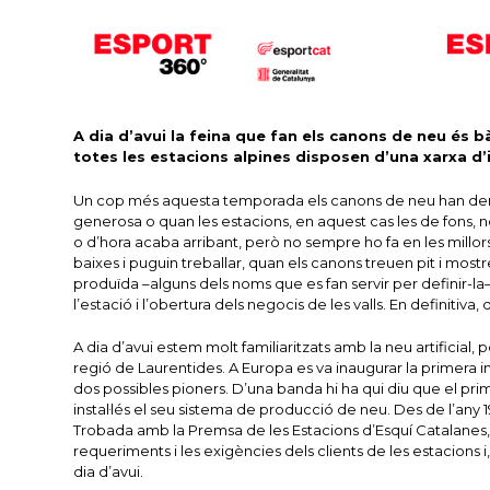
A dia d’avui la feina que fan els canons de neu és b
totes les estacions alpines disposen d’una xarxa d’inn
Un cop més aquesta temporada els canons de neu han demostr
generosa o quan les estacions, en aquest cas les de fons, no
o d’hora acaba arribant, però no sempre ho fa en les millor
baixes i puguin treballar, quan els canons treuen pit i mostr
produïda –alguns dels noms que es fan servir per definir-la
l’estació i l’obertura dels negocis de les valls. En definitiva, 
A dia d’avui estem molt familiaritzats amb la neu artificial,
regió de Laurentides. A Europa es va inaugurar la primera i
dos possibles pioners. D’una banda hi ha qui diu que el prim
instal·lés el seu sistema de producció de neu. Des de l’any 
Trobada amb la Premsa de les Estacions d’Esquí Catalanes, q
requeriments i les exigències dels clients de les estacions i
dia d’avui.