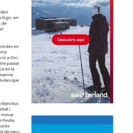
poden
s lògic, en
, de
un
eríodes en
orma
ció a Orri,
tre passar
ca en la
 suposa
lvules que
e
 objectius:
ïtat i
 innivar
e Peulla
gunes
ó de neu i