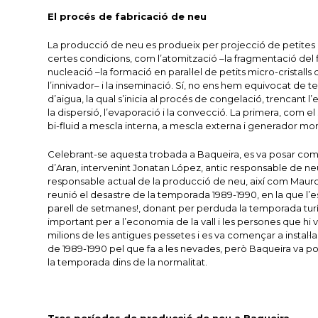
El procés de fabricació de neu
La producció de neu es produeix per projecció de petites 
certes condicions, com l’atomització –la fragmentació del flu
nucleació –la formació en paral·lel de petits micro-cristall
l’innivador– i la inseminació. Sí, no ens hem equivocat de te
d’aigua, la qual s’inicia al procés de congelació, trencant l’
la dispersió, l’evaporació i la convecció. La primera, com e
bi-fluid a mescla interna, a mescla externa i generador mon
Celebrant-se aquesta trobada a Baqueira, es va posar com a e
d’Aran, intervenint Jonatan López, antic responsable de neu
responsable actual de la producció de neu, així com Maur
reunió el desastre de la temporada 1989-1990, en la que l’e
parell de setmanes!, donant per perduda la temporada turística
important per a l’economia de la vall i les persones que hi v
milions de les antigues pessetes i es va començar a instal·
de 1989-1990 pel que fa a les nevades, però Baqueira va po
la temporada dins de la normalitat.