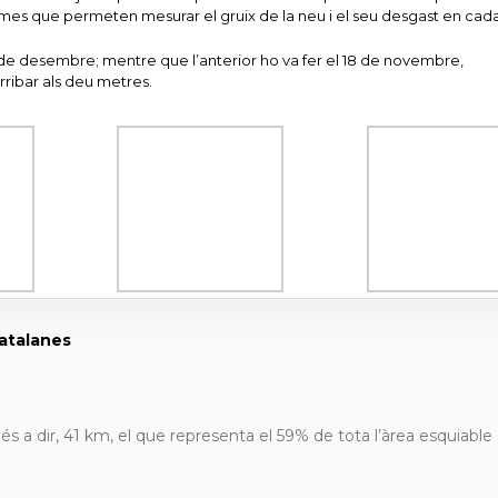
es que permeten mesurar el gruix de la neu i el seu desgast en cada
de desembre; mentre que l’anterior ho va fer el 18 de novembre,
ribar als deu metres.
catalanes
és a dir, 41 km, el que representa el 59% de tota l’àrea esquiable