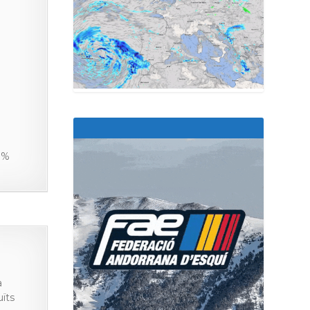
,1%
a
ïts