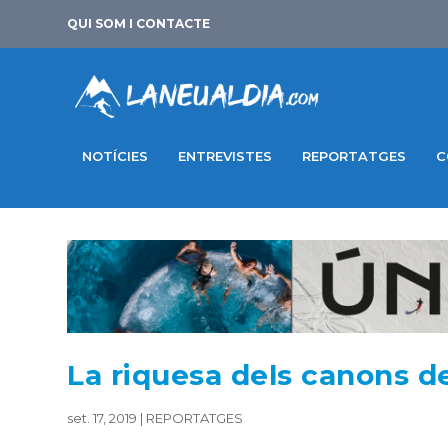
QUI SOM I CONTACTE
NOTÍCIES
ENTREVISTES
REPORTATGES
C
La riquesa dels canons d
set. 17, 2019
|
REPORTATGES