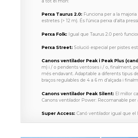
a tot el món:
Perxa Taurus 2.0:
Funciona per a la majoria
estretes (> 12 m). És l’única perxa d’alta pres
Perxa Folk:
Igual que Taurus 2.0 però funcio
Perxa Street:
Solució especial per pistes est
Canons ventilador Peak i Peak Plus (canó
m) i / o pendents ventoses i / o, finalment, 
més endavant. Adaptable a diferents tipus de
braços regulables de 4 a 6 m d’alçada i finalm
Canons ventilador Peak Silent:
El millor c
Canons ventilador Power: Recomanable per a
Super Access:
Canó ventilador igual que el 