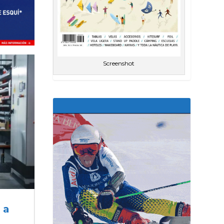
Screenshot
 a