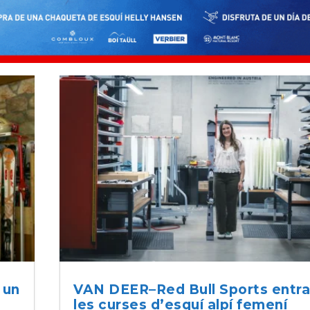
 un
VAN DEER–Red Bull Sports entra
les curses d’esquí alpí femení