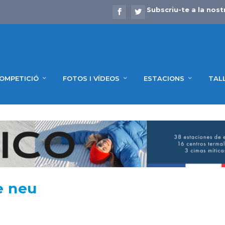
Subscriu-te a la nost
OMPETICIÓ
FOTOS I VÍDEOS
ESTACIONS
TAL
e neu