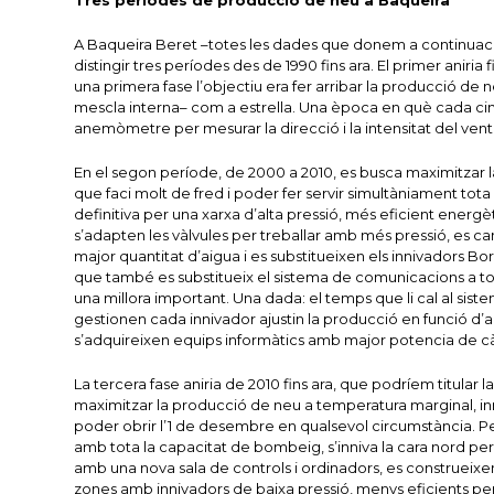
Tres períodes de producció de neu a Baqueira
A Baqueira Beret –totes les dades que donem a continuació 
distingir tres períodes des de 1990 fins ara. El primer aniria
una primera fase l’objectiu era fer arribar la producció de
mescla interna– com a estrella. Una època en què cada ci
anemòmetre per mesurar la direcció i la intensitat del vent
En el segon període, de 2000 a 2010, es busca maximitzar l
que faci molt de fred i poder fer servir simultàniament tot
definitiva per una xarxa d’alta pressió, més eficient energèti
s’adapten les vàlvules per treballar amb més pressió, es 
major quantitat d’aigua i es substitueixen els innivadors 
que també es substitueix el sistema de comunicacions a tot
una millora important. Una dada: el temps que li cal al si
gestionen cada innivador ajustin la producció en funció d
s’adquireixen equips informàtics amb major potencia de càl
La tercera fase aniria de 2010 fins ara, que podríem titular
maximitzar la producció de neu a temperatura marginal, in
poder obrir l’1 de desembre en qualsevol circumstància. Per 
amb tota la capacitat de bombeig, s’inniva la cara nord per 
amb una nova sala de controls i ordinadors, es construeixe
zones amb innivadors de baixa pressió, menys eficients p