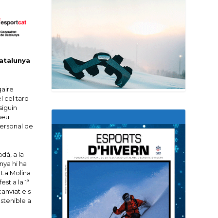
Catalunya
gaire
l cel tard
siguin
 neu
personal de
dà, a la
nya hi ha
 La Molina
st a la 1ª
anviat els
ostenible a