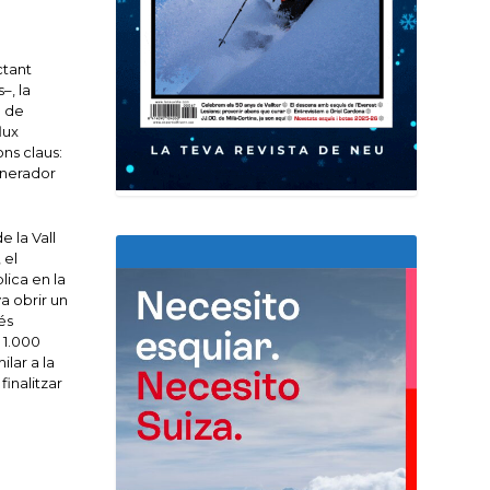
ctant
–, la
a de
lux
ons claus:
generador
e la Vall
 el
lica en la
a obrir un
és
e 1.000
lar a la
inalitzar