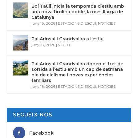
Boí Taüll inicia la temporada d’estiu amb
una nova tirolina doble, la més llarga de
Catalunya
juny 18, 2026
|
ESTACIONS D'ESQUÍ
,
NOTÍCIES
Pal Arinsal i Grandvalira a l’estiu
juny 18, 2026
|
VÍDEO
Pal Arinsal i Grandvalira donen el tret de
sortida a l’estiu amb un cap de setmana
ple de ciclisme i noves experiències
familiars
juny 18, 2026
|
ESTACIONS D'ESQUÍ
,
NOTÍCIES
SEGUEIX-NOS
Facebook