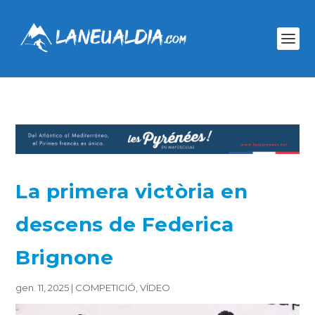
La primera victòria en
descens de Federica
Brignone
gen. 11, 2025
|
COMPETICIÓ
,
VÍDEO