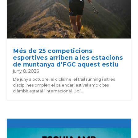
Més de 25 competicions
esportives arriben a les estacions
de muntanya d’FGC aquest estiu
juny 8, 2026
De juny a octubre, el ciclisme, el trail running i altres
disciplines omplen el calendari estival amb cites
d'àmbit estatal i internacional. Boí...