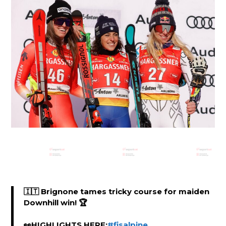
🇮🇹 Brignone tames tricky course for maiden
Downhill win! 🏆
👀HIGHLIGHTS HERE:
#fisalpine