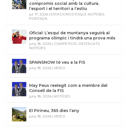
compromís social amb la cultura,
l’esport i el territori a l’estiu
jul. 17, 2026
|
ESTACIONS D'ESQUÍ
,
NOTÍCIES
,
PORTADA
Oficial: L’esquí de muntanya seguirà al
programa olímpic i tindrà una prova més
juny 18, 2026
|
COMPETICIÓ
,
DESTACATS
,
NOTÍCIES
SPAINSNOW té veu a la FIS
juny 18, 2026
|
VÍDEO
May Peus reelegit com a membre del
Consell de la FIS
juny 18, 2026
|
NOTÍCIES
El Pirineu, 365 dies l’any
juny 18, 2026
|
VÍDEO