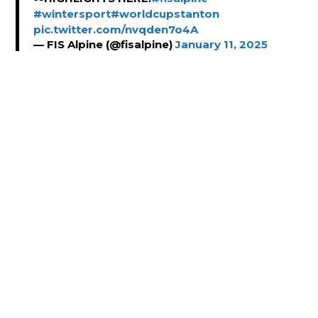
#wintersport
#worldcupstanton
pic.twitter.com/nvqden7o4A
— FIS Alpine (@fisalpine)
January 11, 2025