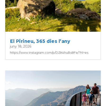
El Pirineu, 365 dies l’any
juny 18, 2026
https://www.instagram.com/p/DZK4huBs8Fe/?hl=es