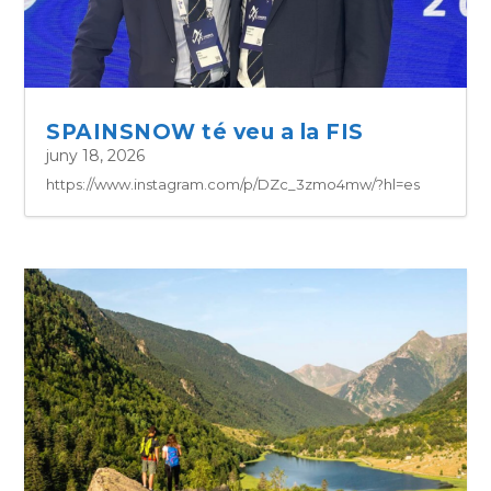
SPAINSNOW té veu a la FIS
juny 18, 2026
https://www.instagram.com/p/DZc_3zmo4mw/?hl=es