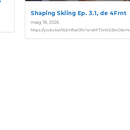
s
Shaping Skiing Ep. 3.1, de 4Frnt
maig 18, 2026
https://youtu.be/W2rHfue1Jfo?si=ahFTJxWZd1oO6xY4