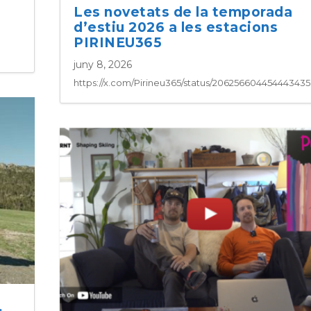
Les novetats de la temporada
d’estiu 2026 a les estacions
PIRINEU365
juny 8, 2026
https://x.com/Pirineu365/status/20625660445444343