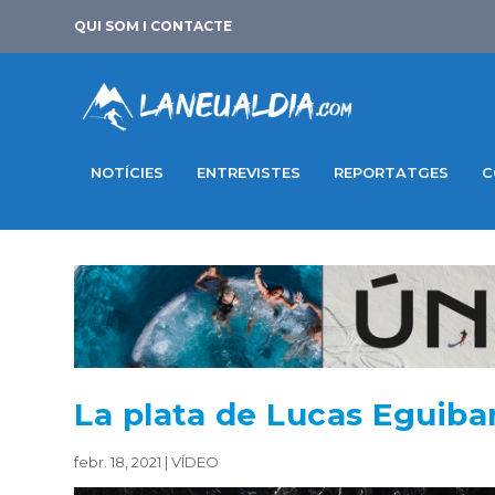
QUI SOM I CONTACTE
NOTÍCIES
ENTREVISTES
REPORTATGES
C
La plata de Lucas Eguibar
febr. 18, 2021
|
VÍDEO