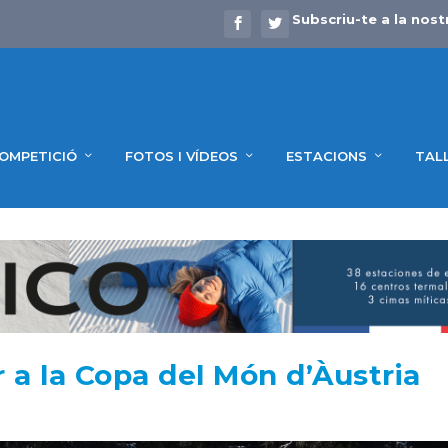
Subscriu-te a la nost
OMPETICIÓ
FOTOS I VÍDEOS
ESTACIONS
TAL
 a la Copa del Món d’Àustria