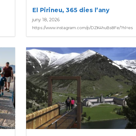
El Pirineu, 365 dies l’any
juny 18, 2026
https://www.instagram.com/p/DZK4huBs8Fe/?hl=es