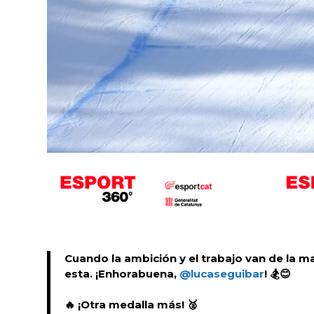
Cuando la ambición y el trabajo van de la
esta. ¡Enhorabuena,
@lucaseguibar
! 🏂😊
🔥 ¡Otra medalla más! 🥈