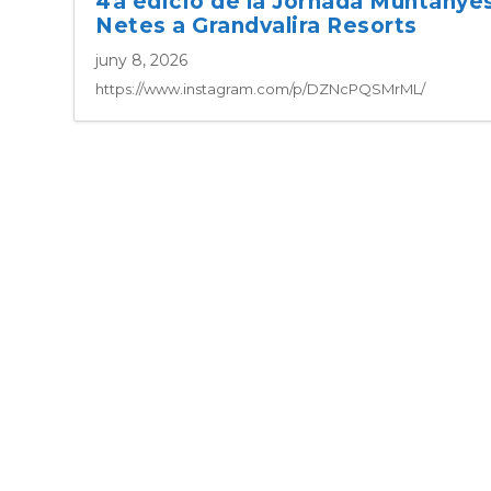
4a edició de la Jornada Muntanye
Netes a Grandvalira Resorts
juny 8, 2026
https://www.instagram.com/p/DZNcPQSMrML/