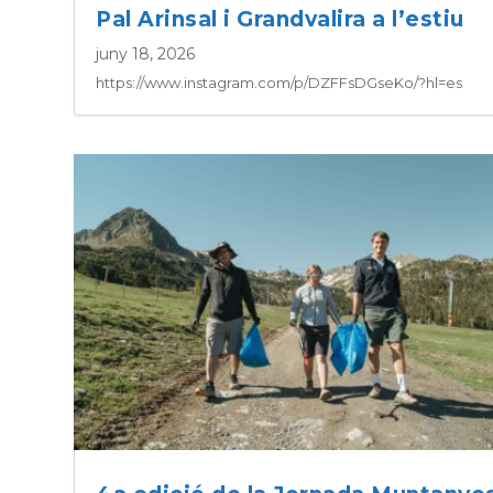
Pal Arinsal i Grandvalira a l’estiu
juny 18, 2026
https://www.instagram.com/p/DZFFsDGseKo/?hl=es