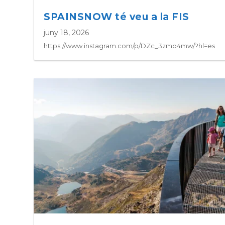
SPAINSNOW té veu a la FIS
juny 18, 2026
https://www.instagram.com/p/DZc_3zmo4mw/?hl=es