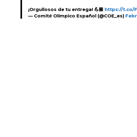
¡Orgullosos de tu entrega! 💪🏼
https://t.co
— Comité Olímpico Español (@COE_es)
Febr