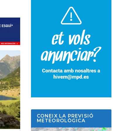
CONEIX LA PREVISIÓ
METEOROLÒGICA