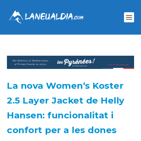
La nova Women’s Koster
2.5 Layer Jacket de Helly
Hansen: funcionalitat i
confort per a les dones