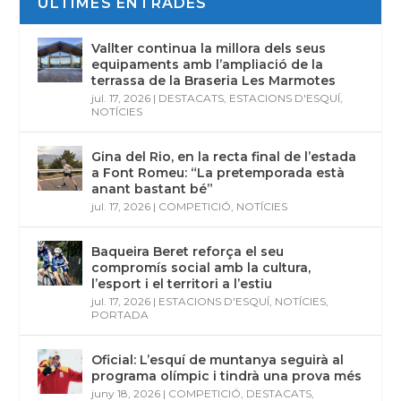
ÚLTIMES ENTRADES
Vallter continua la millora dels seus
equipaments amb l’ampliació de la
terrassa de la Braseria Les Marmotes
jul. 17, 2026
|
DESTACATS
,
ESTACIONS D'ESQUÍ
,
NOTÍCIES
Gina del Rio, en la recta final de l’estada
a Font Romeu: “La pretemporada està
anant bastant bé”
jul. 17, 2026
|
COMPETICIÓ
,
NOTÍCIES
Baqueira Beret reforça el seu
compromís social amb la cultura,
l’esport i el territori a l’estiu
jul. 17, 2026
|
ESTACIONS D'ESQUÍ
,
NOTÍCIES
,
PORTADA
Oficial: L’esquí de muntanya seguirà al
programa olímpic i tindrà una prova més
juny 18, 2026
|
COMPETICIÓ
,
DESTACATS
,