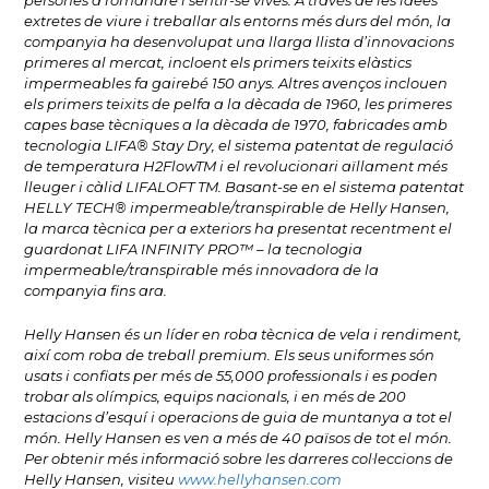
persones a romandre i sentir-se vives. A través de les idees
extretes de viure i treballar als entorns més durs del món, la
companyia ha desenvolupat una llarga llista d’innovacions
primeres al mercat, incloent els primers teixits elàstics
impermeables fa gairebé 150 anys. Altres avenços inclouen
els primers teixits de pelfa a la dècada de 1960, les primeres
capes base tècniques a la dècada de 1970, fabricades amb
tecnologia LIFA® Stay Dry, el sistema patentat de regulació
de temperatura H2FlowTM i el revolucionari aïllament més
lleuger i càlid LIFALOFT TM. Basant-se en el sistema patentat
HELLY TECH® impermeable/transpirable de Helly Hansen,
la marca tècnica per a exteriors ha presentat recentment el
guardonat LIFA INFINITY PRO™ – la tecnologia
impermeable/transpirable més innovadora de la
companyia fins ara.
Helly Hansen és un líder en roba tècnica de vela i rendiment,
així com roba de treball premium. Els seus uniformes són
usats i confiats per més de 55,000 professionals i es poden
trobar als olímpics, equips nacionals, i en més de 200
estacions d’esquí i operacions de guia de muntanya a tot el
món. Helly Hansen es ven a més de 40 països de tot el món.
Per obtenir més informació sobre les darreres col·leccions de
Helly Hansen, visiteu
www.hellyhansen.com