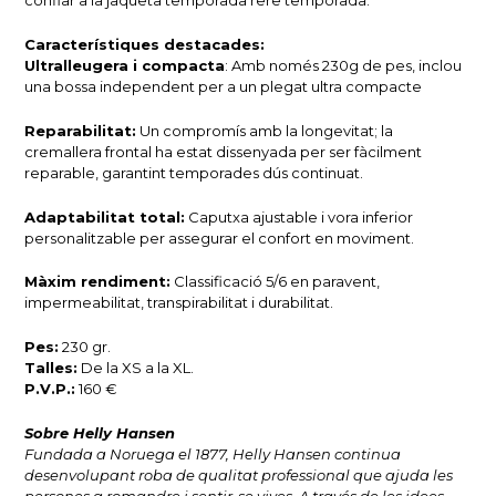
confiar a la jaqueta temporada rere temporada.
Característiques destacades:
Ultralleugera i compacta
: Amb només 230g de pes, inclou
una bossa independent per a un plegat ultra compacte
Reparabilitat:
Un compromís amb la longevitat; la
cremallera frontal ha estat dissenyada per ser fàcilment
reparable, garantint temporades dús continuat.
Adaptabilitat total:
Caputxa ajustable i vora inferior
personalitzable per assegurar el confort en moviment.
Màxim rendiment:
Classificació 5/6 en paravent,
impermeabilitat, transpirabilitat i durabilitat.
Pes:
230 gr.
Talles:
De la XS a la XL.
P.V.P.:
160 €
Sobre Helly Hansen
Fundada a Noruega el 1877, Helly Hansen continua
desenvolupant roba de qualitat professional que ajuda les