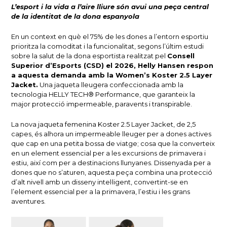
L’esport i la vida a l’aire lliure són avui una peça central
de la identitat de la dona espanyola
En un context en què el 75% de les dones a l’entorn esportiu
prioritza la comoditat i la funcionalitat, segons l’últim estudi
sobre la salut de la dona esportista realitzat pel
Consell
Superior d’Esports (CSD) el 2026, Helly Hansen respon
a aquesta demanda amb la Women’s Koster 2.5 Layer
Jacket.
Una jaqueta lleugera confeccionada amb la
tecnologia HELLY TECH® Performance, que garanteix la
major protecció impermeable, paravents i transpirable.
La nova jaqueta femenina Koster 2.5 Layer Jacket, de 2,5
capes, és alhora un impermeable lleuger per a dones actives
que cap en una petita bossa de viatge; cosa que la converteix
en un element essencial per a les excursions de primavera i
estiu, així com per a destinacions llunyanes. Dissenyada per a
dones que no s’aturen, aquesta peça combina una protecció
d’alt nivell amb un disseny intel·ligent, convertint-se en
l’element essencial per a la primavera, l’estiu i les grans
aventures.