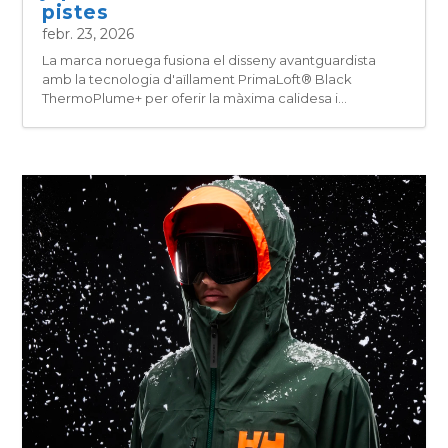
pistes
febr. 23, 2026
La marca noruega fusiona el disseny avantguardista
amb la tecnologia d'aïllament PrimaLoft® Black
ThermoPlume+ per oferir la màxima calidesa i...