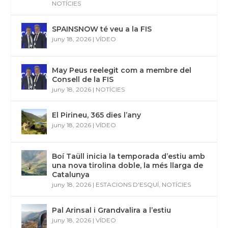
NOTÍCIES
SPAINSNOW té veu a la FIS
juny 18, 2026
|
VÍDEO
May Peus reelegit com a membre del
Consell de la FIS
juny 18, 2026
|
NOTÍCIES
El Pirineu, 365 dies l’any
juny 18, 2026
|
VÍDEO
Boí Taüll inicia la temporada d’estiu amb
una nova tirolina doble, la més llarga de
Catalunya
juny 18, 2026
|
ESTACIONS D'ESQUÍ
,
NOTÍCIES
Pal Arinsal i Grandvalira a l’estiu
juny 18, 2026
|
VÍDEO