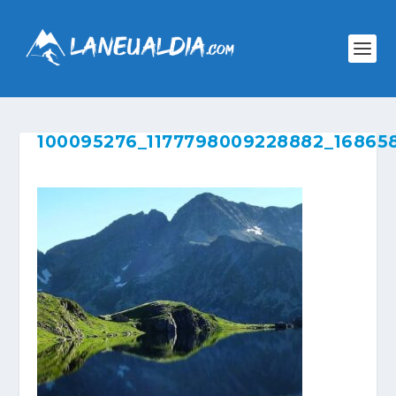
100095276_1177798009228882_16865