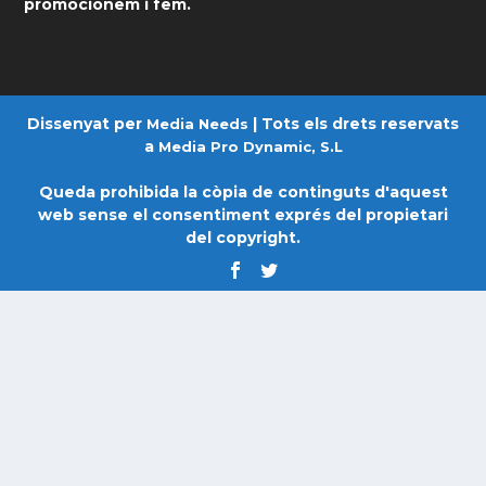
promocionem i fem.
Dissenyat per
| Tots els drets reservats
Media Needs
a
Media Pro Dynamic, S.L
Queda prohibida la còpia de continguts d'aquest
web sense el consentiment exprés del propietari
del copyright.