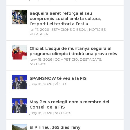
Baqueira Beret reforça el seu
compromís social amb la cultura,
l’esport i el territori a l’estiu
jul. 17, 2026
|
ESTACIONS D'ESQUÍ
,
NOTÍCIES
,
PORTADA
Oficial: L’esquí de muntanya seguirà al
programa olímpic i tindrà una prova més
juny 18, 2026
|
COMPETICIÓ
,
DESTACATS
,
NOTÍCIES
SPAINSNOW té veu a la FIS
juny 18, 2026
|
VÍDEO
May Peus reelegit com a membre del
Consell de la FIS
juny 18, 2026
|
NOTÍCIES
El Pirineu, 365 dies l’any