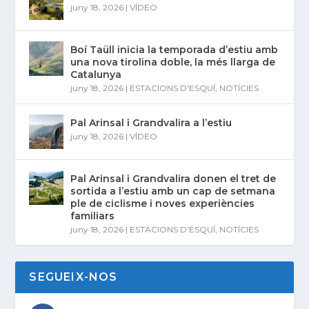
juny 18, 2026
|
VÍDEO
Boí Taüll inicia la temporada d’estiu amb
una nova tirolina doble, la més llarga de
Catalunya
juny 18, 2026
|
ESTACIONS D'ESQUÍ
,
NOTÍCIES
Pal Arinsal i Grandvalira a l’estiu
juny 18, 2026
|
VÍDEO
Pal Arinsal i Grandvalira donen el tret de
sortida a l’estiu amb un cap de setmana
ple de ciclisme i noves experiències
familiars
juny 18, 2026
|
ESTACIONS D'ESQUÍ
,
NOTÍCIES
SEGUEIX-NOS