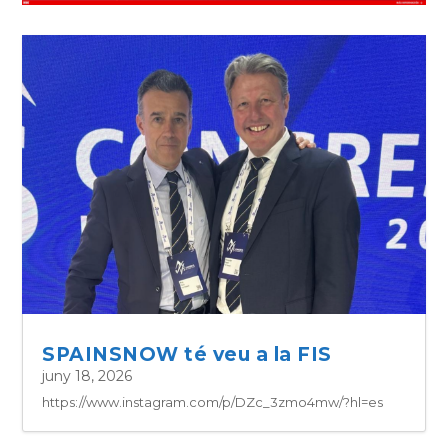
SPAINSNOW té veu a la FIS
juny 18, 2026
https://www.instagram.com/p/DZc_3zmo4mw/?hl=es