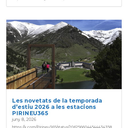
Les novetats de la temporada
d’estiu 2026 a les estacions
PIRINEU365
juny 8, 2026
https://x.com/Pirineu365/status/2062566044544434358