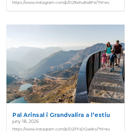
https://www.instagram.com/p/DZK4huBs8Fe/?hl=es
Pal Arinsal i Grandvalira a l’estiu
juny 18, 2026
https://www.instagram.com/p/DZFFsDGseKo/?hl=es