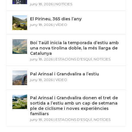
juny 18, 2026
|
NOTÍCIES
El Pirineu, 365 dies l’any
juny 18, 2026
|
VÍDEO
Boí Taüll inicia la temporada d’estiu amb
una nova tirolina doble, la més llarga de
Catalunya
juny 18, 2026
|
ESTACIONS D'ESQUÍ
,
NOTÍCIES
Pal Arinsal i Grandvalira a l’estiu
juny 18, 2026
|
VÍDEO
Pal Arinsal i Grandvalira donen el tret de
sortida a l’estiu amb un cap de setmana
ple de ciclisme i noves experiències
familiars
juny 18, 2026
|
ESTACIONS D'ESQUÍ
,
NOTÍCIES