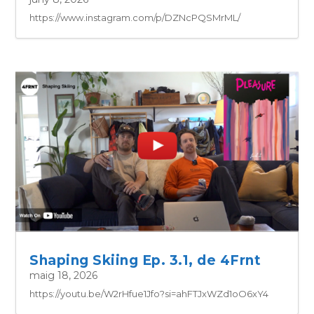
https://www.instagram.com/p/DZNcPQSMrML/
Shaping Skiing Ep. 3.1, de 4Frnt
maig 18, 2026
https://youtu.be/W2rHfue1Jfo?si=ahFTJxWZd1oO6xY4