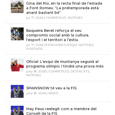
Gina del Rio, en la recta final de l’estada
a Font Romeu: “La pretemporada està
anant bastant bé”
jul. 17, 2026
|
COMPETICIÓ
,
NOTÍCIES
Baqueira Beret reforça el seu
compromís social amb la cultura,
l’esport i el territori a l’estiu
jul. 17, 2026
|
ESTACIONS D'ESQUÍ
,
NOTÍCIES
,
PORTADA
Oficial: L’esquí de muntanya seguirà al
programa olímpic i tindrà una prova més
juny 18, 2026
|
COMPETICIÓ
,
DESTACATS
,
NOTÍCIES
SPAINSNOW té veu a la FIS
juny 18, 2026
|
VÍDEO
May Peus reelegit com a membre del
Consell de la FIS