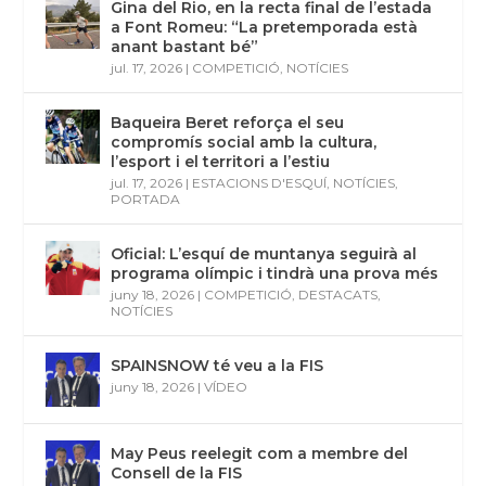
terrassa de la Braseria Les Marmotes
jul. 17, 2026
|
DESTACATS
,
ESTACIONS D'ESQUÍ
,
NOTÍCIES
Gina del Rio, en la recta final de l’estada
a Font Romeu: “La pretemporada està
anant bastant bé”
jul. 17, 2026
|
COMPETICIÓ
,
NOTÍCIES
Baqueira Beret reforça el seu
compromís social amb la cultura,
l’esport i el territori a l’estiu
jul. 17, 2026
|
ESTACIONS D'ESQUÍ
,
NOTÍCIES
,
PORTADA
Oficial: L’esquí de muntanya seguirà al
programa olímpic i tindrà una prova més
juny 18, 2026
|
COMPETICIÓ
,
DESTACATS
,
NOTÍCIES
SPAINSNOW té veu a la FIS
juny 18, 2026
|
VÍDEO