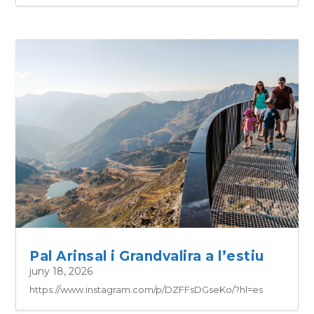
El Pirineu, 365 dies l’any
juny 18, 2026
https://www.instagram.com/p/DZK4huBs8Fe/?hl=es