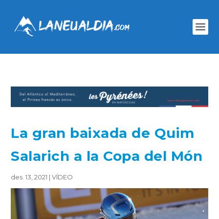
La gran baixada de Quim
Salarich a la Copa del Món
des. 13, 2021
|
VÍDEO