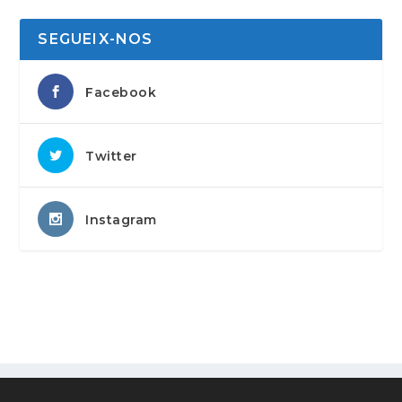
ple de ciclisme i noves experiències
familiars
juny 18, 2026
|
ESTACIONS D'ESQUÍ
,
NOTÍCIES
SEGUEIX-NOS
Facebook
Twitter
Instagram