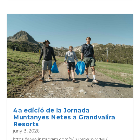
d’estiu 2026 a les estacions
PIRINEU365
juny 8, 2026
https://x.com/Pirineu365/status/2062566044544434358