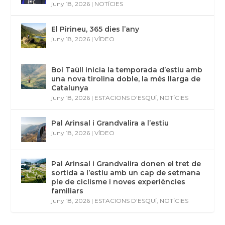
May Peus reelegit com a membre del
Consell de la FIS
juny 18, 2026
|
NOTÍCIES
El Pirineu, 365 dies l’any
juny 18, 2026
|
VÍDEO
Boí Taüll inicia la temporada d’estiu amb
una nova tirolina doble, la més llarga de
Catalunya
juny 18, 2026
|
ESTACIONS D'ESQUÍ
,
NOTÍCIES
Pal Arinsal i Grandvalira a l’estiu
juny 18, 2026
|
VÍDEO
Pal Arinsal i Grandvalira donen el tret de
sortida a l’estiu amb un cap de setmana