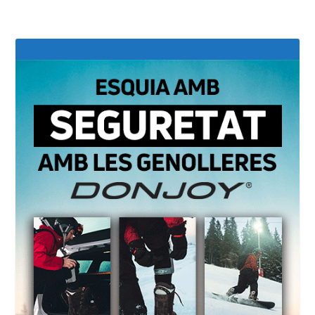
Shaping Skiing Ep. 3.1, de 4Frnt
maig 18, 2026
https://youtu.be/W2rHfue1Jfo?si=ahFTJxWZd1oO6xY4