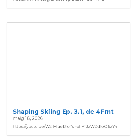
4a edició de la Jornada
Muntanyes Netes a Grandvalira
Resorts
juny 8, 2026
https://www.instagram.com/p/DZNcPQSMrML/