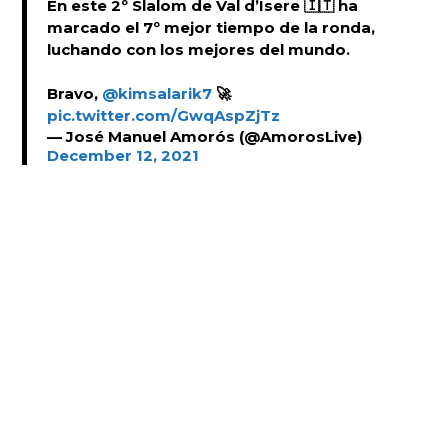
En este 2º Slalom de Val d’Isere 🇮🇹 ha
marcado el 7º mejor tiempo de la ronda,
luchando con los mejores del mundo.
Bravo,
@kimsalarik7
🚀
pic.twitter.com/GwqAspZjTz
— José Manuel Amorós (@AmorosLive)
December 12, 2021