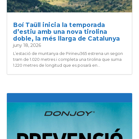
Boí Taüll inicia la temporada
d’estiu amb una nova tirolina
doble, la més llarga de Catalunya
juny 18, 2026
L’estació de muntanya de Pirineu365 estrena un segon
tram de 1.020 metres i completa una tirolina que suma
1.220 metres de longitud que es posarà en...