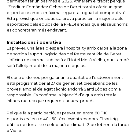
permeten fer un pas més el 2026. Afinarem el traçat perquè
l’Stadium Fernández Ochoa de Beret torni a oferir un gran
espectacle amb la màxima seguretat i igualtat competitiva”.
Està previst que en aquesta prova participin la majoria dels
esportistes dels equips de la RFEDI encara que els seus noms
es concretaran més endavant.
Instal·lacions i operativa
Es preveu una àrea d’espera i hospitality amb carpa a la zona
de sortida i suport logístic des del Restaurant Pla de Beret.
L’oficina de carrera s’ubicarà a l’Hotel Melià Vielha, que també
serà l’allotjament de la majoria d’equips.
El control de neu per garantir la qualitat de l’esdeveniment
està programat per al 27 de gener, set dies abans de les
proves, amb el delegat tècnic andorrà Santi López com a
responsable. Es confirma la injecció d’aigua amb tota la
infraestructura que requereix aquest procés.
Pel que fa a participació, es preveuen entre 60 i 110
esportistes i entre 40 i 60 tècnics/entrenadors. El sorteig
públic de dorsals se celebrarà el dimarts 3 de febrer a la tarda
a Viella.