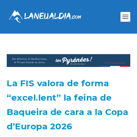
La FIS valora de forma
“excel.lent” la feina de
Baqueira de cara a la Copa
d’Europa 2026