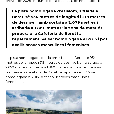
proves de 2025 i en funció de la quantitat de neu disponible.
La pista homologada d’eslàlom, situada a
Beret, té 954 metres de longitud i 219 metres
de desnivell, amb sortida a 2.079 metres i
arribada a 1.860 metres; la zona de meta és
propera a la Cafeteria de Beret i a
l’aparcament. Va ser homologada el 2015 i pot
acollir proves masculines i femenines
La pista homologada d’eslàlom, situada a Beret, té 954
metres de longitud i 219 metres de desnivell, amb sortida a
2.079 metres i arribada a 1.860 metres; la zona de meta és
propera a la Cafeteria de Beret i a l’aparcament. Va ser
homologada el 2015 i pot acollir proves masculines i
femenines.