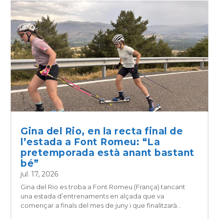
Gina del Rio, en la recta final de
l’estada a Font Romeu: “La
pretemporada està anant bastant
bé”
jul. 17, 2026
Gina del Rio es troba a Font Romeu (França) tancant
una estada d’entrenaments en alçada que va
començar a finals del mes de juny i que finalitzarà...