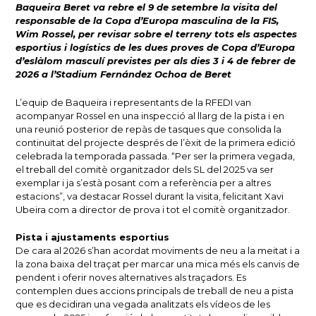
Baqueira Beret va rebre el 9 de setembre la visita del
responsable de la Copa d’Europa masculina de la FIS,
Wim Rossel, per revisar sobre el terreny tots els aspectes
esportius i logístics de les dues proves de Copa d’Europa
d’eslàlom masculí previstes per als dies 3 i 4 de febrer de
2026 a l’Stadium Fernández Ochoa de Beret
L’equip de Baqueira i representants de la RFEDI van
acompanyar Rossel en una inspecció al llarg de la pista i en
una reunió posterior de repàs de tasques que consolida la
continuïtat del projecte després de l’èxit de la primera edició
celebrada la temporada passada. “Per ser la primera vegada,
el treball del comitè organitzador dels SL del 2025 va ser
exemplar i ja s’està posant com a referència per a altres
estacions”, va destacar Rossel durant la visita, felicitant Xavi
Ubeira com a director de prova i tot el comitè organitzador.
Pista i ajustaments esportius
De cara al 2026 s’han acordat moviments de neu a la meitat i a
la zona baixa del traçat per marcar una mica més els canvis de
pendent i oferir noves alternatives als traçadors. Es
contemplen dues accions principals de treball de neu a pista
que es decidiran una vegada analitzats els vídeos de les