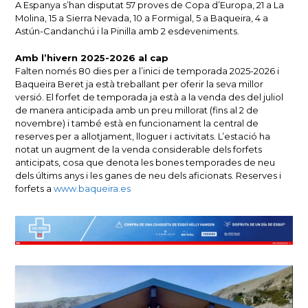
A Espanya s’han disputat 57 proves de Copa d’Europa, 21 a La
Molina, 15 a Sierra Nevada, 10 a Formigal, 5 a Baqueira, 4 a
Astún-Candanchú i la Pinilla amb 2 esdeveniments.
Amb l’hivern 2025-2026 al cap
Falten només 80 dies per a l’inici de temporada 2025-2026 i
Baqueira Beret ja està treballant per oferir la seva millor
versió. El forfet de temporada ja està a la venda des del juliol
de manera anticipada amb un preu millorat (fins al 2 de
novembre) i també està en funcionament la central de
reserves per a allotjament, lloguer i activitats. L’estació ha
notat un augment de la venda considerable dels forfets
anticipats, cosa que denota les bones temporades de neu
dels últims anys i les ganes de neu dels aficionats. Reserves i
forfets a
www.baqueira.es