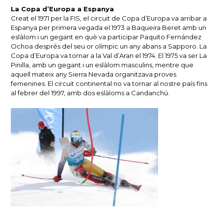
La Copa d’Europa a Espanya
Creat el 1971 per la FIS, el circuit de Copa d’Europa va arribar a
Espanya per primera vegada el 1973 a Baqueira Beret amb un
eslàlom i un gegant en què va participar Paquito Fernández
Ochoa després del seu or olímpic un any abans a Sapporo. La
Copa d’Europa va tornar a la Val d’Aran el 1974. El 1975 va ser La
Pinilla, amb un gegant i un eslàlom masculins, mentre que
aquell mateix any Sierra Nevada organitzava proves
femenines. El circuit continental no va tornar al nostre país fins
al febrer del 1997, amb dos eslàloms a Candanchú.