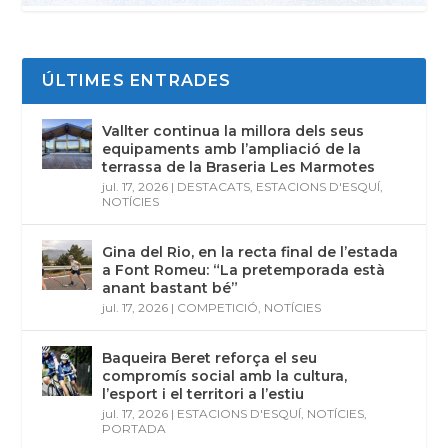
ÚLTIMES ENTRADES
Vallter continua la millora dels seus
equipaments amb l’ampliació de la
terrassa de la Braseria Les Marmotes
jul. 17, 2026
|
DESTACATS
,
ESTACIONS D'ESQUÍ
,
NOTÍCIES
Gina del Rio, en la recta final de l’estada
a Font Romeu: “La pretemporada està
anant bastant bé”
jul. 17, 2026
|
COMPETICIÓ
,
NOTÍCIES
Baqueira Beret reforça el seu
compromís social amb la cultura,
l’esport i el territori a l’estiu
jul. 17, 2026
|
ESTACIONS D'ESQUÍ
,
NOTÍCIES
,
PORTADA