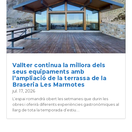
Vallter continua la millora dels
seus equipaments amb
l’ampliació de la terrassa de la
Braseria Les Marmotes
jul. 17, 2026
L’espai romandrà obert les setmanes que durin les
obres i oferirà diferents experiències gastronòmiques al
llarg de tota la temporada d’estiu....