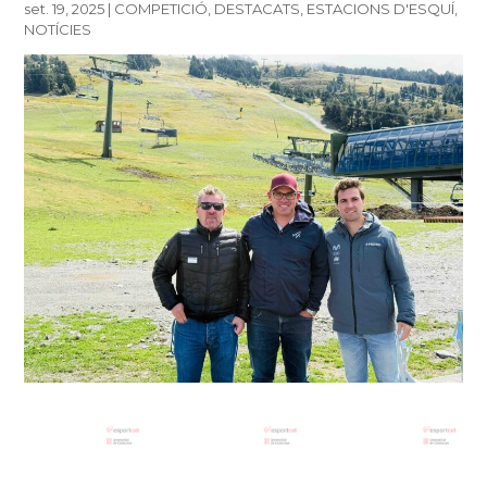
set. 19, 2025
|
COMPETICIÓ
,
DESTACATS
,
ESTACIONS D'ESQUÍ
,
NOTÍCIES