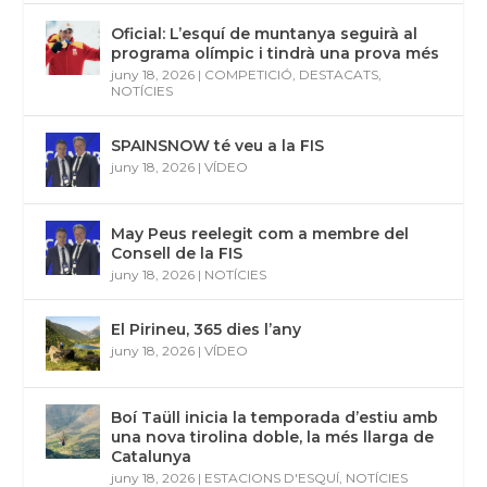
Oficial: L’esquí de muntanya seguirà al
programa olímpic i tindrà una prova més
juny 18, 2026
|
COMPETICIÓ
,
DESTACATS
,
NOTÍCIES
SPAINSNOW té veu a la FIS
juny 18, 2026
|
VÍDEO
May Peus reelegit com a membre del
Consell de la FIS
juny 18, 2026
|
NOTÍCIES
El Pirineu, 365 dies l’any
juny 18, 2026
|
VÍDEO
Boí Taüll inicia la temporada d’estiu amb
una nova tirolina doble, la més llarga de
Catalunya
juny 18, 2026
|
ESTACIONS D'ESQUÍ
,
NOTÍCIES