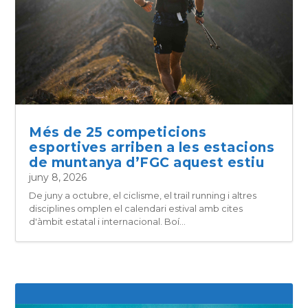
Més de 25 competicions
esportives arriben a les estacions
de muntanya d’FGC aquest estiu
juny 8, 2026
De juny a octubre, el ciclisme, el trail running i altres
disciplines omplen el calendari estival amb cites
d'àmbit estatal i internacional. Boí...