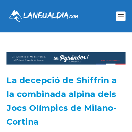
La decepció de Shiffrin a
la combinada alpina dels
Jocs Olímpics de Milano-
Cortina