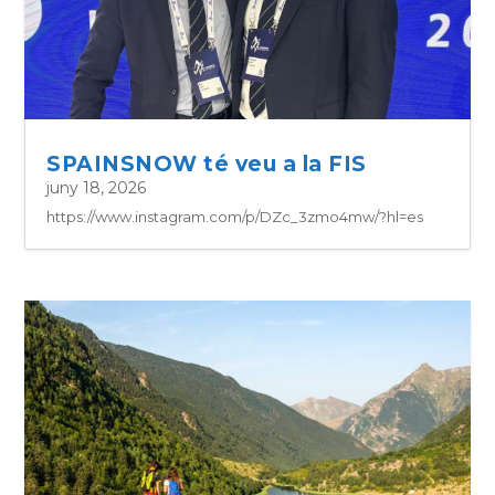
SPAINSNOW té veu a la FIS
juny 18, 2026
https://www.instagram.com/p/DZc_3zmo4mw/?hl=es