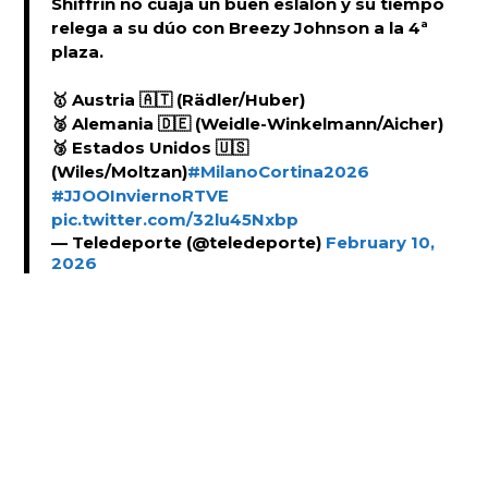
Shiffrin no cuaja un buen eslalon y su tiempo
relega a su dúo con Breezy Johnson a la 4ª
plaza.
🥇 Austria 🇦🇹 (Rädler/Huber)
🥈 Alemania 🇩🇪 (Weidle-Winkelmann/Aicher)
🥉 Estados Unidos 🇺🇸
(Wiles/Moltzan)
#MilanoCortina2026
#JJOOInviernoRTVE
pic.twitter.com/32lu45Nxbp
— Teledeporte (@teledeporte)
February 10,
2026