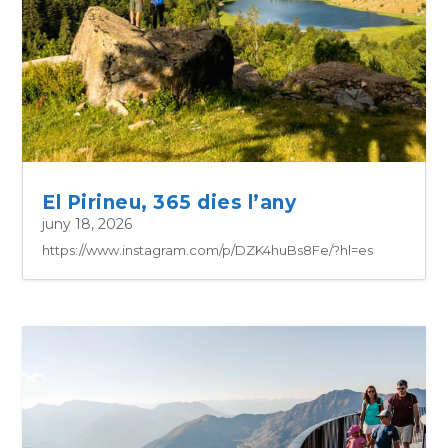
El Pirineu, 365 dies l’any
juny 18, 2026
https://www.instagram.com/p/DZK4huBs8Fe/?hl=es