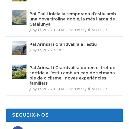
Boí Taüll inicia la temporada d’estiu amb
una nova tirolina doble, la més llarga de
Catalunya
juny 18, 2026
|
ESTACIONS D'ESQUÍ
,
NOTÍCIES
Pal Arinsal i Grandvalira a l’estiu
juny 18, 2026
|
VÍDEO
Pal Arinsal i Grandvalira donen el tret de
sortida a l’estiu amb un cap de setmana
ple de ciclisme i noves experiències
familiars
juny 18, 2026
|
ESTACIONS D'ESQUÍ
,
NOTÍCIES
SEGUEIX-NOS