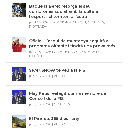
Baqueira Beret reforça el seu
compromís social amb la cultura,
l’esport i el territori a l’estiu
jul. 17, 2026
|
ESTACIONS D'ESQUÍ
,
NOTÍCIES
,
PORTADA
Oficial: L’esquí de muntanya seguirà al
programa olímpic i tindrà una prova més
juny 18, 2026
|
COMPETICIÓ
,
DESTACATS
,
NOTÍCIES
SPAINSNOW té veu a la FIS
juny 18, 2026
|
VÍDEO
May Peus reelegit com a membre del
Consell de la FIS
juny 18, 2026
|
NOTÍCIES
El Pirineu, 365 dies l’any
juny 18, 2026
|
VÍDEO