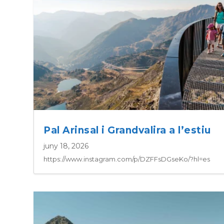
Pal Arinsal i Grandvalira a l’estiu
juny 18, 2026
https://www.instagram.com/p/DZFFsDGseKo/?hl=es