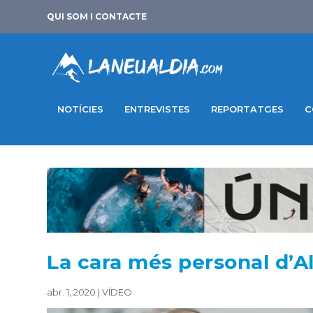
QUI SOM I CONTACTE
NOTÍCIES
ENTREVISTES
REPORTATGES
C
La cara més personal d’
abr. 1, 2020
|
VÍDEO