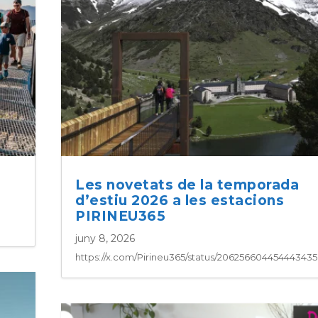
Les novetats de la temporada
d’estiu 2026 a les estacions
PIRINEU365
juny 8, 2026
https://x.com/Pirineu365/status/20625660445444343