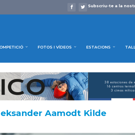
Subscriu-te a la nost
OMPETICIÓ
FOTOS I VÍDEOS
ESTACIONS
TAL
Aleksander Aamodt Kilde