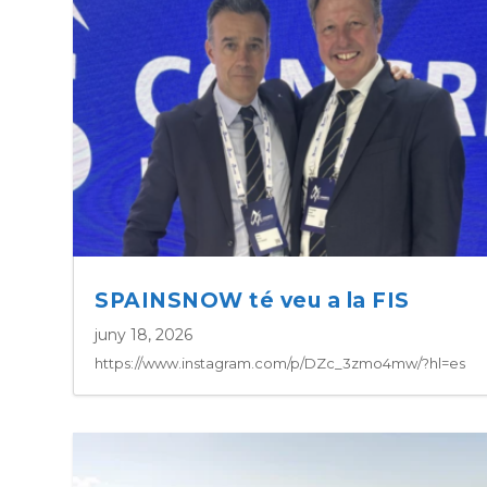
SPAINSNOW té veu a la FIS
juny 18, 2026
https://www.instagram.com/p/DZc_3zmo4mw/?hl=es