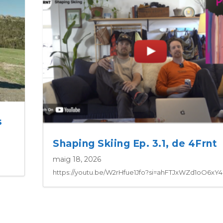
s
Shaping Skiing Ep. 3.1, de 4Frnt
maig 18, 2026
https://youtu.be/W2rHfue1Jfo?si=ahFTJxWZd1oO6xY4