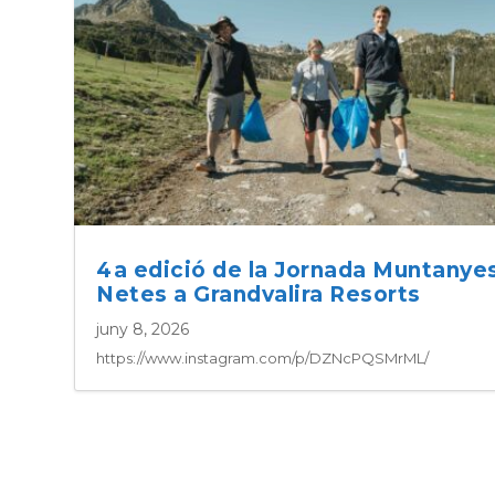
4a edició de la Jornada Muntanye
Netes a Grandvalira Resorts
juny 8, 2026
https://www.instagram.com/p/DZNcPQSMrML/