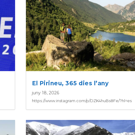
El Pirineu, 365 dies l’any
juny 18, 2026
https://www.instagram.com/p/DZK4huBs8Fe/?hl=es