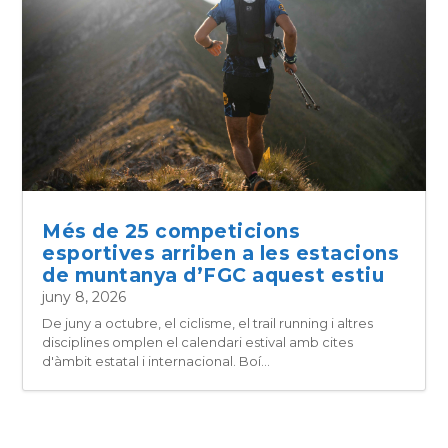
Més de 25 competicions
esportives arriben a les estacions
de muntanya d’FGC aquest estiu
juny 8, 2026
De juny a octubre, el ciclisme, el trail running i altres
disciplines omplen el calendari estival amb cites
d'àmbit estatal i internacional. Boí...