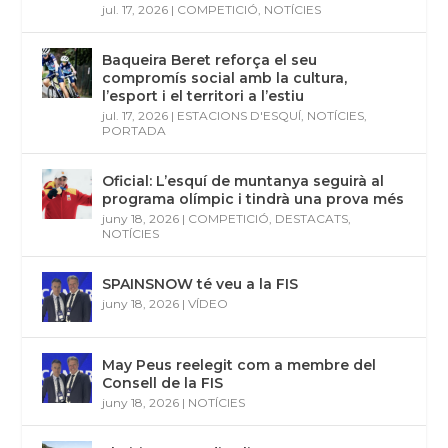
jul. 17, 2026
|
COMPETICIÓ
,
NOTÍCIES
Baqueira Beret reforça el seu
compromís social amb la cultura,
l’esport i el territori a l’estiu
jul. 17, 2026
|
ESTACIONS D'ESQUÍ
,
NOTÍCIES
,
PORTADA
Oficial: L’esquí de muntanya seguirà al
programa olímpic i tindrà una prova més
juny 18, 2026
|
COMPETICIÓ
,
DESTACATS
,
NOTÍCIES
SPAINSNOW té veu a la FIS
juny 18, 2026
|
VÍDEO
May Peus reelegit com a membre del
Consell de la FIS
juny 18, 2026
|
NOTÍCIES