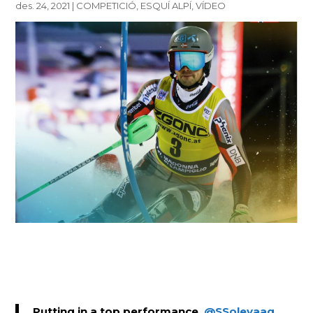
des. 24, 2021
|
COMPETICIÓ
,
ESQUÍ ALPÍ
,
VÍDEO
Putting in a top performance,
@SSolevaag