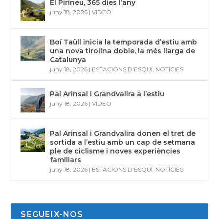
El Pirineu, 365 dies l’any
juny 18, 2026
|
VÍDEO
Boí Taüll inicia la temporada d’estiu amb
una nova tirolina doble, la més llarga de
Catalunya
juny 18, 2026
|
ESTACIONS D'ESQUÍ
,
NOTÍCIES
Pal Arinsal i Grandvalira a l’estiu
juny 18, 2026
|
VÍDEO
Pal Arinsal i Grandvalira donen el tret de
sortida a l’estiu amb un cap de setmana
ple de ciclisme i noves experiències
familiars
juny 18, 2026
|
ESTACIONS D'ESQUÍ
,
NOTÍCIES
SEGUEIX-NOS