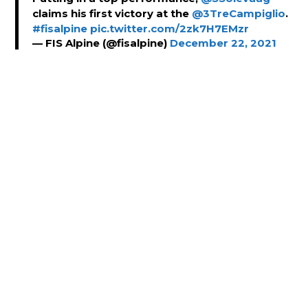
claims his first victory at the
@3TreCampiglio
.
#fisalpine
pic.twitter.com/2zk7H7EMzr
— FIS Alpine (@fisalpine)
December 22, 2021