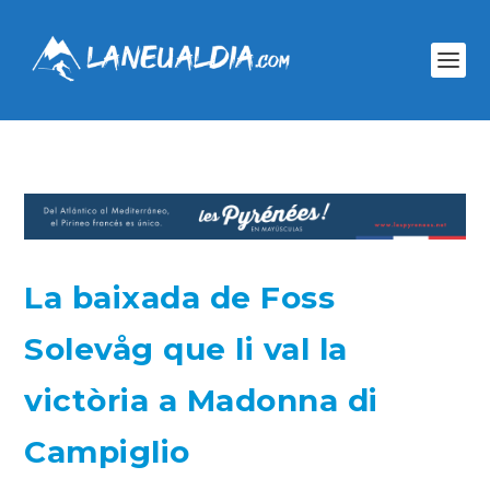
La baixada de Foss
Solevåg que li val la
victòria a Madonna di
Campiglio