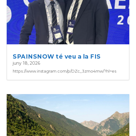
SPAINSNOW té veu a la FIS
juny 18, 2026
https://www.instagram.com/p/DZc_3zmo4mw/?hl=es