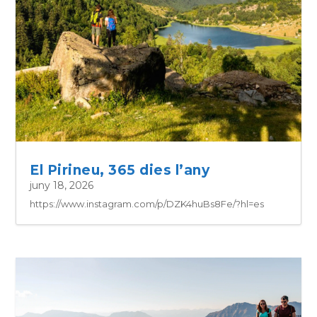
El Pirineu, 365 dies l’any
juny 18, 2026
https://www.instagram.com/p/DZK4huBs8Fe/?hl=es