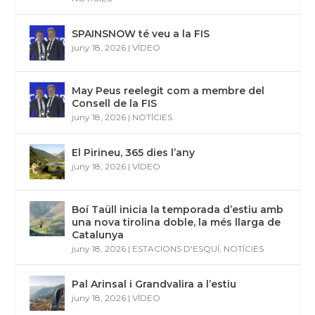
SPAINSNOW té veu a la FIS
juny 18, 2026
|
VÍDEO
May Peus reelegit com a membre del
Consell de la FIS
juny 18, 2026
|
NOTÍCIES
El Pirineu, 365 dies l’any
juny 18, 2026
|
VÍDEO
Boí Taüll inicia la temporada d’estiu amb
una nova tirolina doble, la més llarga de
Catalunya
juny 18, 2026
|
ESTACIONS D'ESQUÍ
,
NOTÍCIES
Pal Arinsal i Grandvalira a l’estiu
juny 18, 2026
|
VÍDEO