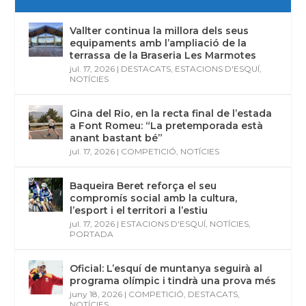
Vallter continua la millora dels seus
equipaments amb l’ampliació de la
terrassa de la Braseria Les Marmotes
jul. 17, 2026
|
DESTACATS
,
ESTACIONS D'ESQUÍ
,
NOTÍCIES
Gina del Rio, en la recta final de l’estada
a Font Romeu: “La pretemporada està
anant bastant bé”
jul. 17, 2026
|
COMPETICIÓ
,
NOTÍCIES
Baqueira Beret reforça el seu
compromís social amb la cultura,
l’esport i el territori a l’estiu
jul. 17, 2026
|
ESTACIONS D'ESQUÍ
,
NOTÍCIES
,
PORTADA
Oficial: L’esquí de muntanya seguirà al
programa olímpic i tindrà una prova més
juny 18, 2026
|
COMPETICIÓ
,
DESTACATS
,
NOTÍCIES