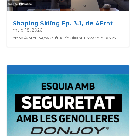
Shaping Skiing Ep. 3.1, de 4Frnt
maig 18, 2026
https://youtu.be/W2rHfue1Jfo?si=ahFTJxWZd1oO6xY4