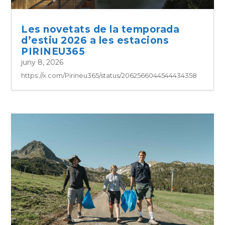
Les novetats de la temporada
d’estiu 2026 a les estacions
PIRINEU365
juny 8, 2026
https://x.com/Pirineu365/status/2062566044544434358