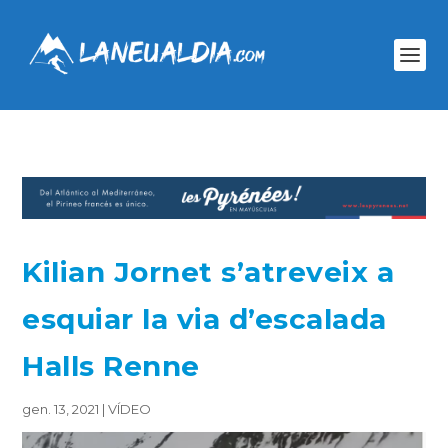
Kilian Jornet s’atreveix a
esquiar la via d’escalada
Halls Renne
gen. 13, 2021
|
VÍDEO