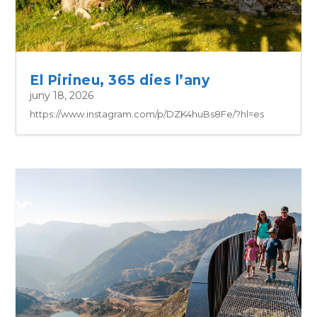
El Pirineu, 365 dies l’any
juny 18, 2026
https://www.instagram.com/p/DZK4huBs8Fe/?hl=es