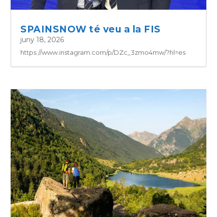
SPAINSNOW té veu a la FIS
juny 18, 2026
https://www.instagram.com/p/DZc_3zmo4mw/?hl=es