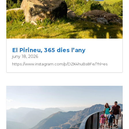
El Pirineu, 365 dies l’any
juny 18, 2026
https://www.instagram.com/p/DZK4huBs8Fe/?hl=es