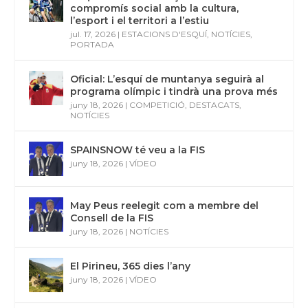
compromís social amb la cultura,
l’esport i el territori a l’estiu
jul. 17, 2026
|
ESTACIONS D'ESQUÍ
,
NOTÍCIES
,
PORTADA
Oficial: L’esquí de muntanya seguirà al
programa olímpic i tindrà una prova més
juny 18, 2026
|
COMPETICIÓ
,
DESTACATS
,
NOTÍCIES
SPAINSNOW té veu a la FIS
juny 18, 2026
|
VÍDEO
May Peus reelegit com a membre del
Consell de la FIS
juny 18, 2026
|
NOTÍCIES
El Pirineu, 365 dies l’any
juny 18, 2026
|
VÍDEO