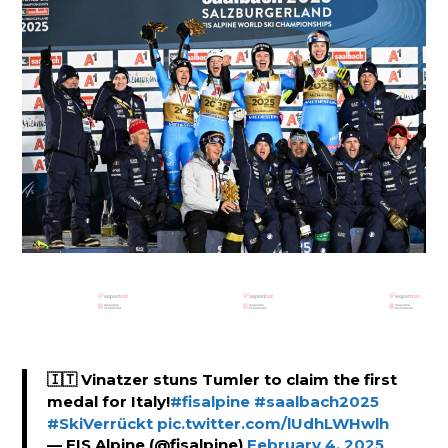
🇮🇹 Vinatzer stuns Tumler to claim the first
medal for Italy!
#fisalpine
#saalbach2025
#SkiVerrückt
pic.twitter.com/lUdhLWHwlh
— FIS Alpine (@fisalpine)
February 4, 2025