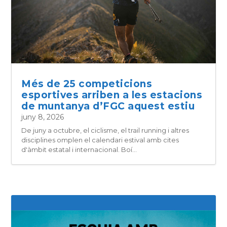
Més de 25 competicions
esportives arriben a les estacions
de muntanya d’FGC aquest estiu
juny 8, 2026
De juny a octubre, el ciclisme, el trail running i altres
disciplines omplen el calendari estival amb cites
d'àmbit estatal i internacional. Boí...