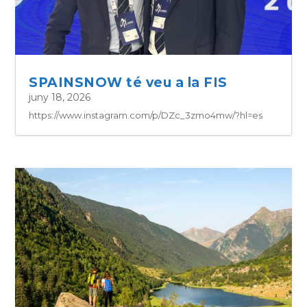
SPAINSNOW té veu a la FIS
juny 18, 2026
https://www.instagram.com/p/DZc_3zmo4mw/?hl=es