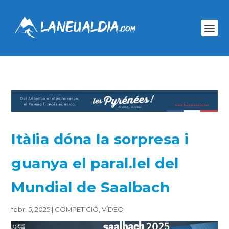
Itàlia dóna la sorpresa i
guanya el paral.lel del
Mundial de Saalbach
febr. 5, 2025
|
COMPETICIÓ
,
VÍDEO