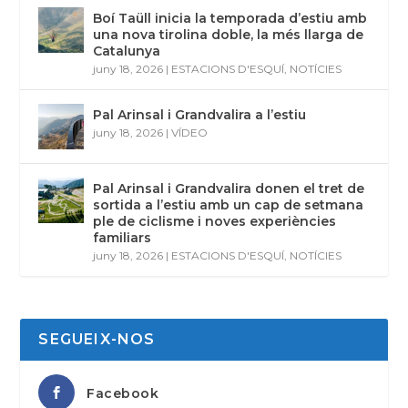
Boí Taüll inicia la temporada d’estiu amb
una nova tirolina doble, la més llarga de
Catalunya
juny 18, 2026
|
ESTACIONS D'ESQUÍ
,
NOTÍCIES
Pal Arinsal i Grandvalira a l’estiu
juny 18, 2026
|
VÍDEO
Pal Arinsal i Grandvalira donen el tret de
sortida a l’estiu amb un cap de setmana
ple de ciclisme i noves experiències
familiars
juny 18, 2026
|
ESTACIONS D'ESQUÍ
,
NOTÍCIES
SEGUEIX-NOS
Facebook