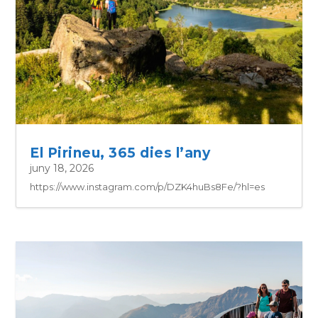
El Pirineu, 365 dies l’any
juny 18, 2026
https://www.instagram.com/p/DZK4huBs8Fe/?hl=es