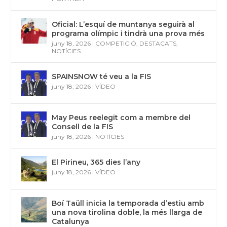
Oficial: L’esquí de muntanya seguirà al
programa olímpic i tindrà una prova més
juny 18, 2026
|
COMPETICIÓ
,
DESTACATS
,
NOTÍCIES
SPAINSNOW té veu a la FIS
juny 18, 2026
|
VÍDEO
May Peus reelegit com a membre del
Consell de la FIS
juny 18, 2026
|
NOTÍCIES
El Pirineu, 365 dies l’any
juny 18, 2026
|
VÍDEO
Boí Taüll inicia la temporada d’estiu amb
una nova tirolina doble, la més llarga de
Catalunya