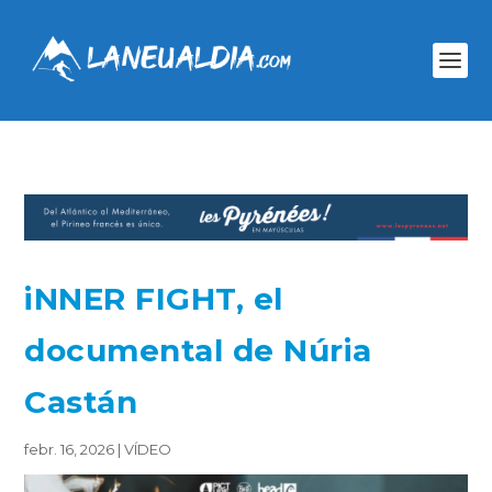
iNNER FIGHT, el
documental de Núria
Castán
febr. 16, 2026
|
VÍDEO