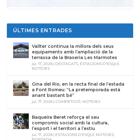
ÚLTIMES ENTRADES
Vallter continua la millora dels seus
equipaments amb l’ampliació de la
terrassa de la Braseria Les Marmotes
jul. 17, 2026
|
DESTACATS
,
ESTACIONS D'ESQUÍ
,
NOTÍCIES
Gina del Rio, en la recta final de l’estada
a Font Romeu: “La pretemporada està
anant bastant bé”
jul. 17, 2026
|
COMPETICIÓ
,
NOTÍCIES
Baqueira Beret reforça el seu
compromís social amb la cultura,
l’esport i el territori a l’estiu
jul. 17, 2026
|
ESTACIONS D'ESQUÍ
,
NOTÍCIES
,
PORTADA