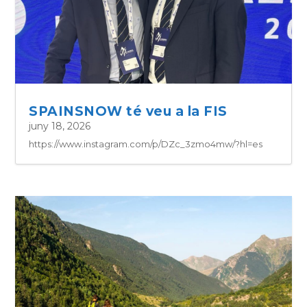
SPAINSNOW té veu a la FIS
juny 18, 2026
https://www.instagram.com/p/DZc_3zmo4mw/?hl=es