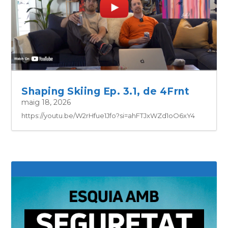
Shaping Skiing Ep. 3.1, de 4Frnt
maig 18, 2026
https://youtu.be/W2rHfue1Jfo?si=ahFTJxWZd1oO6xY4