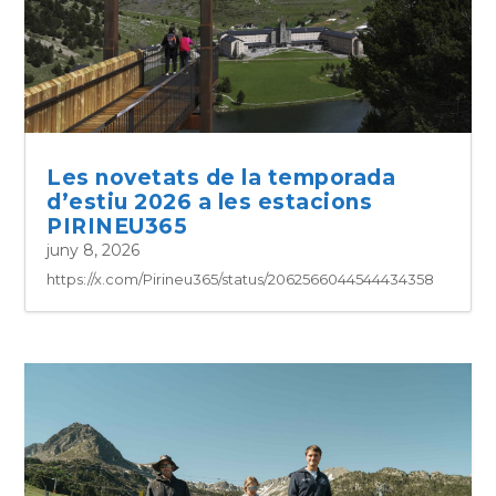
Les novetats de la temporada
d’estiu 2026 a les estacions
PIRINEU365
juny 8, 2026
https://x.com/Pirineu365/status/2062566044544434358