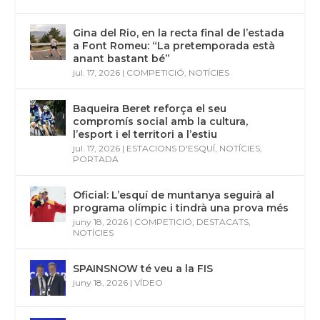
Gina del Rio, en la recta final de l’estada
a Font Romeu: “La pretemporada està
anant bastant bé”
jul. 17, 2026
|
COMPETICIÓ
,
NOTÍCIES
Baqueira Beret reforça el seu
compromís social amb la cultura,
l’esport i el territori a l’estiu
jul. 17, 2026
|
ESTACIONS D'ESQUÍ
,
NOTÍCIES
,
PORTADA
Oficial: L’esquí de muntanya seguirà al
programa olímpic i tindrà una prova més
juny 18, 2026
|
COMPETICIÓ
,
DESTACATS
,
NOTÍCIES
SPAINSNOW té veu a la FIS
juny 18, 2026
|
VÍDEO