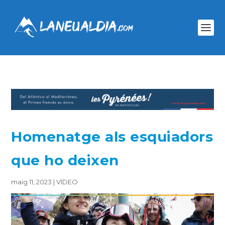
Homenatge als esquiadors
que ho deixen
maig 11, 2023
|
VÍDEO