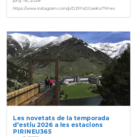
juny 18, 2026
https://www.instagram.com/p/DZFFsDGseKo/?hl=es
Les novetats de la temporada
d’estiu 2026 a les estacions
PIRINEU365