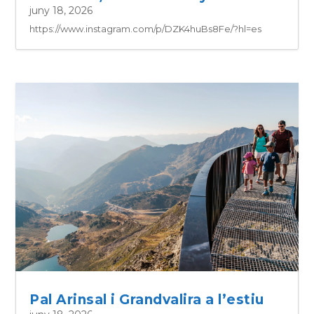
juny 18, 2026
https://www.instagram.com/p/DZK4huBs8Fe/?hl=es
Pal Arinsal i Grandvalira a l’estiu