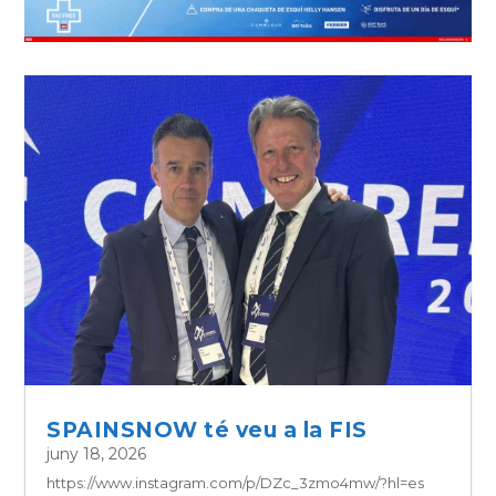
SPAINSNOW té veu a la FIS
juny 18, 2026
https://www.instagram.com/p/DZc_3zmo4mw/?hl=es