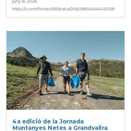
juny 8, 2026
https://x.com/Pirineu365/status/2062566044544434358
4a edició de la Jornada
Muntanyes Netes a Grandvalira