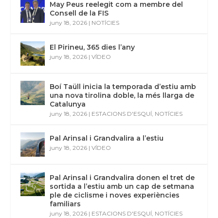
May Peus reelegit com a membre del
Consell de la FIS
juny 18, 2026
|
NOTÍCIES
El Pirineu, 365 dies l’any
juny 18, 2026
|
VÍDEO
Boí Taüll inicia la temporada d’estiu amb
una nova tirolina doble, la més llarga de
Catalunya
juny 18, 2026
|
ESTACIONS D'ESQUÍ
,
NOTÍCIES
Pal Arinsal i Grandvalira a l’estiu
juny 18, 2026
|
VÍDEO
Pal Arinsal i Grandvalira donen el tret de
sortida a l’estiu amb un cap de setmana
ple de ciclisme i noves experiències
familiars
juny 18, 2026
|
ESTACIONS D'ESQUÍ
,
NOTÍCIES