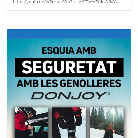
https://youtu.be/W2rHfue1Jfo?si=ahFTJxWZd1oO6xY4