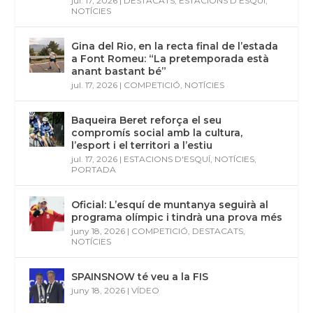
jul. 17, 2026
|
DESTACATS
,
ESTACIONS D'ESQUÍ
,
NOTÍCIES
Gina del Rio, en la recta final de l’estada
a Font Romeu: “La pretemporada està
anant bastant bé”
jul. 17, 2026
|
COMPETICIÓ
,
NOTÍCIES
Baqueira Beret reforça el seu
compromís social amb la cultura,
l’esport i el territori a l’estiu
jul. 17, 2026
|
ESTACIONS D'ESQUÍ
,
NOTÍCIES
,
PORTADA
Oficial: L’esquí de muntanya seguirà al
programa olímpic i tindrà una prova més
juny 18, 2026
|
COMPETICIÓ
,
DESTACATS
,
NOTÍCIES
SPAINSNOW té veu a la FIS
juny 18, 2026
|
VÍDEO