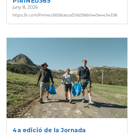
PIRINEU365
juny 8, 2026
https://x.com/Pirineu365/status/2062566044544434358
4a edició de la Jornada