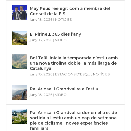
May Peus reelegit com a membre del
Consell de la FIS
juny 18, 2026
|
NOTÍCIES
El Pirineu, 365 dies l’any
juny 18, 2026
|
VÍDEO
Boí Taüll inicia la temporada d’estiu amb
una nova tirolina doble, la més llarga de
Catalunya
juny 18, 2026
|
ESTACIONS D'ESQUÍ
,
NOTÍCIES
Pal Arinsal i Grandvalira a l’estiu
juny 18, 2026
|
VÍDEO
Pal Arinsal i Grandvalira donen el tret de
sortida a l’estiu amb un cap de setmana
ple de ciclisme i noves experiències
familiars