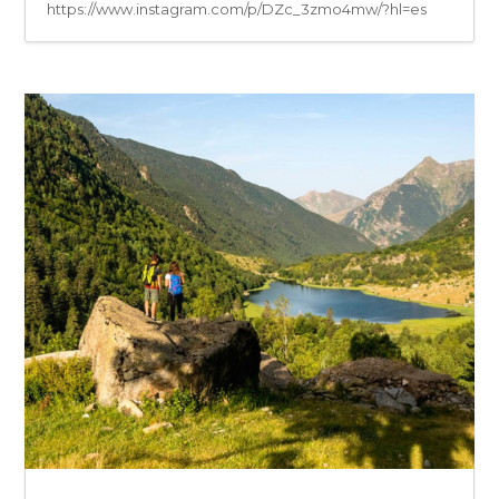
https://www.instagram.com/p/DZc_3zmo4mw/?hl=es