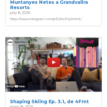
Muntanyes Netes a Grandvalira
Resorts
juny 8, 2026
https://www.instagram.com/p/DZNcPQSMrML/
Shaping Skiing Ep. 3.1, de 4Frnt
maig 18, 2026