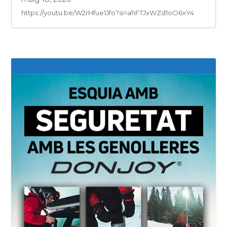
https://youtu.be/W2rHfue1Jfo?si=ahFTJxWZd1oO6xY4