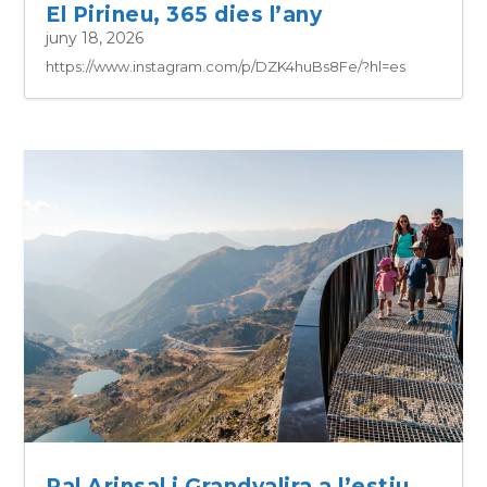
El Pirineu, 365 dies l’any
juny 18, 2026
https://www.instagram.com/p/DZK4huBs8Fe/?hl=es
Pal Arinsal i Grandvalira a l’estiu