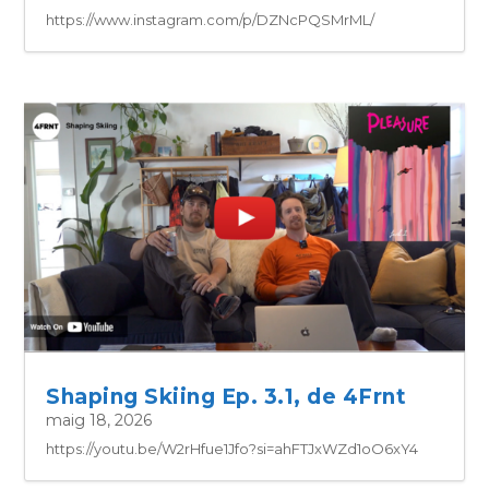
https://www.instagram.com/p/DZNcPQSMrML/
Shaping Skiing Ep. 3.1, de 4Frnt
maig 18, 2026
https://youtu.be/W2rHfue1Jfo?si=ahFTJxWZd1oO6xY4