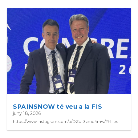
SPAINSNOW té veu a la FIS
juny 18, 2026
https://www.instagram.com/p/DZc_3zmo4mw/?hl=es