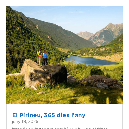
El Pirineu, 365 dies l’any
juny 18, 2026
https://www.instagram.com/p/DZK4huBs8Fe/?hl=es