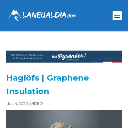
Haglöfs | Graphene
Insulation
des. 4, 2020
|
VÍDEO