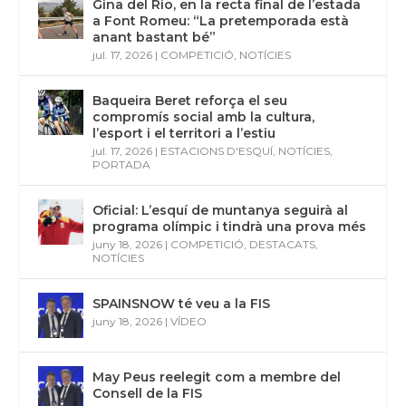
Gina del Rio, en la recta final de l’estada
a Font Romeu: “La pretemporada està
anant bastant bé”
jul. 17, 2026
|
COMPETICIÓ
,
NOTÍCIES
Baqueira Beret reforça el seu
compromís social amb la cultura,
l’esport i el territori a l’estiu
jul. 17, 2026
|
ESTACIONS D'ESQUÍ
,
NOTÍCIES
,
PORTADA
Oficial: L’esquí de muntanya seguirà al
programa olímpic i tindrà una prova més
juny 18, 2026
|
COMPETICIÓ
,
DESTACATS
,
NOTÍCIES
SPAINSNOW té veu a la FIS
juny 18, 2026
|
VÍDEO
May Peus reelegit com a membre del
Consell de la FIS