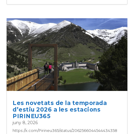
Les novetats de la temporada
d’estiu 2026 a les estacions
PIRINEU365
juny 8, 2026
https://x.com/Pirineu365/status/2062566044544434358