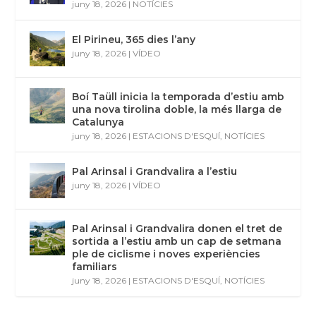
juny 18, 2026
|
NOTÍCIES
El Pirineu, 365 dies l’any
juny 18, 2026
|
VÍDEO
Boí Taüll inicia la temporada d’estiu amb
una nova tirolina doble, la més llarga de
Catalunya
juny 18, 2026
|
ESTACIONS D'ESQUÍ
,
NOTÍCIES
Pal Arinsal i Grandvalira a l’estiu
juny 18, 2026
|
VÍDEO
Pal Arinsal i Grandvalira donen el tret de
sortida a l’estiu amb un cap de setmana
ple de ciclisme i noves experiències
familiars
juny 18, 2026
|
ESTACIONS D'ESQUÍ
,
NOTÍCIES