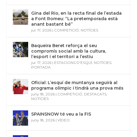
Gina del Rio, en la recta final de l’estada
a Font Romeu: “La pretemporada està
anant bastant bé”
jul. 17, 2026
|
COMPETICIÓ
,
NOTÍCIES
Baqueira Beret reforça el seu
compromís social amb la cultura,
l’esport i el territori a l’estiu
jul. 17, 2026
|
ESTACIONS D'ESQUÍ
,
NOTÍCIES
,
PORTADA
Oficial: L’esquí de muntanya seguirà al
programa olímpic i tindrà una prova més
juny 18, 2026
|
COMPETICIÓ
,
DESTACATS
,
NOTÍCIES
SPAINSNOW té veu a la FIS
juny 18, 2026
|
VÍDEO