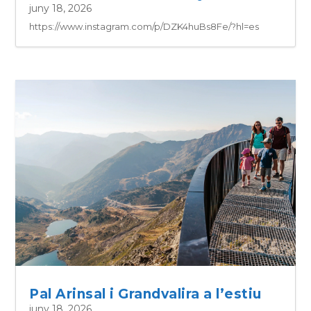
juny 18, 2026
https://www.instagram.com/p/DZK4huBs8Fe/?hl=es
Pal Arinsal i Grandvalira a l’estiu
juny 18, 2026