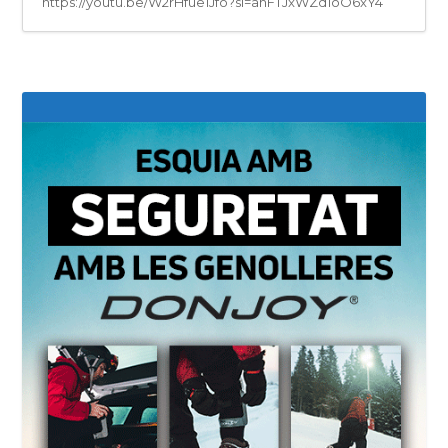
https://youtu.be/W2rHfue1Jfo?si=ahFTJxWZd1oO6xY4