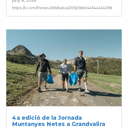
juny 8, 2026
https://x.com/Pirineu365/status/2062566044544434358
4a edició de la Jornada
Muntanyes Netes a Grandvalira