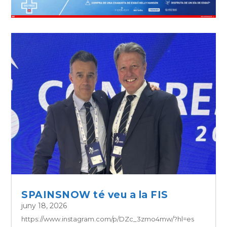
SPAINSNOW té veu a la FIS
juny 18, 2026
https://www.instagram.com/p/DZc_3zmo4mw/?hl=es