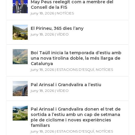
May Peus reelegit com a membre del
Consell de la FIS
juny 18, 2026
|
NOTÍCIES
El Pirineu, 365 dies l’any
juny 18, 2026
|
VÍDEO
Boí Taüll inicia la temporada d’estiu amb
una nova tirolina doble, la més llarga de
Catalunya
juny 18, 2026
|
ESTACIONS D'ESQUÍ
,
NOTÍCIES
Pal Arinsal i Grandvalira a l’estiu
juny 18, 2026
|
VÍDEO
Pal Arinsal i Grandvalira donen el tret de
sortida a l’estiu amb un cap de setmana
ple de ciclisme i noves experiències
familiars
juny 18, 2026
|
ESTACIONS D'ESQUÍ
,
NOTÍCIES