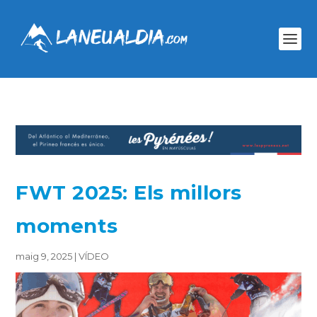
FWT 2025: Els millors
moments
maig 9, 2025
|
VÍDEO