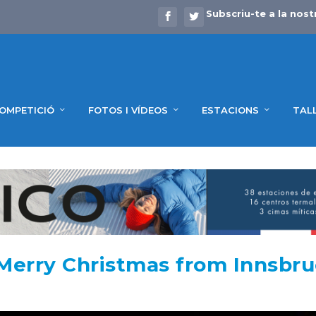
Subscriu-te a la nost
OMPETICIÓ
FOTOS I VÍDEOS
ESTACIONS
TAL
erry Christmas from Innsbru