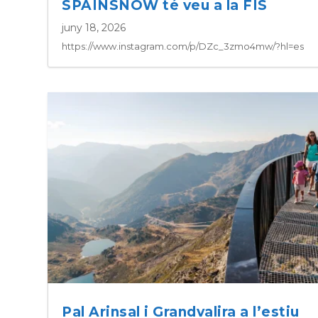
SPAINSNOW té veu a la FIS
juny 18, 2026
https://www.instagram.com/p/DZc_3zmo4mw/?hl=es
Pal Arinsal i Grandvalira a l’estiu