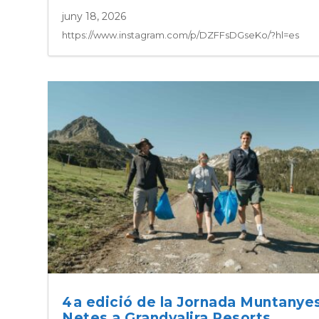
juny 18, 2026
https://www.instagram.com/p/DZFFsDGseKo/?hl=es
4a edició de la Jornada Muntanye
Netes a Grandvalira Resorts