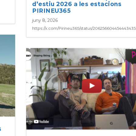
d’estiu 2026 a les estacions
PIRINEU365
juny 8, 2026
https://x.com/Pirineu365/status/20625660445444343
s