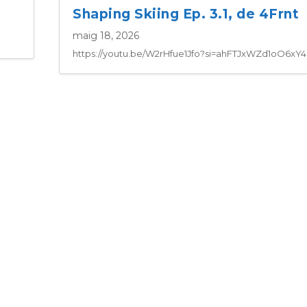
Shaping Skiing Ep. 3.1, de 4Frnt
maig 18, 2026
https://youtu.be/W2rHfue1Jfo?si=ahFTJxWZd1oO6xY4