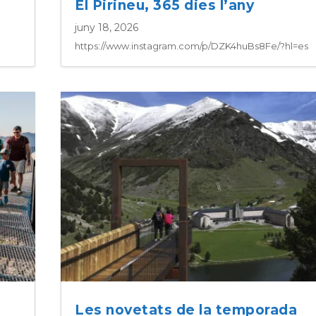
El Pirineu, 365 dies l’any
juny 18, 2026
https://www.instagram.com/p/DZK4huBs8Fe/?hl=es
Les novetats de la temporada