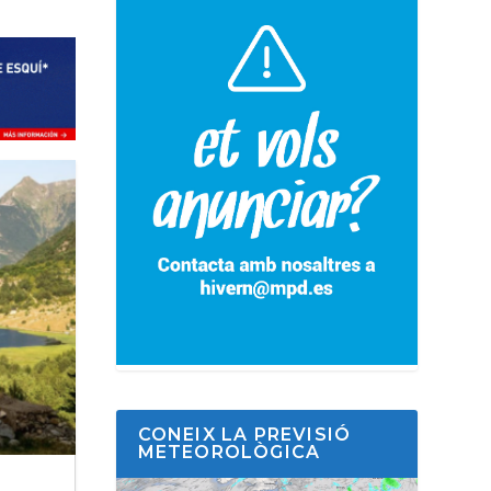
CONEIX LA PREVISIÓ
METEOROLÒGICA