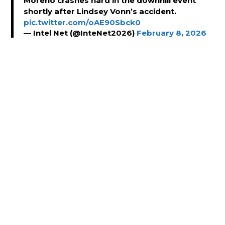
Moreno crashes hard in the downhill event
shortly after Lindsey Vonn’s accident.
pic.twitter.com/oAE90Sbck0
— Intel Net (@InteNet2026)
February 8, 2026