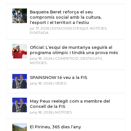
Baqueira Beret reforça el seu
compromís social amb la cultura,
l’esport i el territori a l’estiu
jul. 17, 2026
|
ESTACIONS D'ESQUÍ
,
NOTÍCIES
,
PORTADA
Oficial: L’esquí de muntanya seguirà al
programa olímpic i tindrà una prova més
juny 18, 2026
|
COMPETICIÓ
,
DESTACATS
,
NOTÍCIES
SPAINSNOW té veu a la FIS
juny 18, 2026
|
VÍDEO
May Peus reelegit com a membre del
Consell de la FIS
juny 18, 2026
|
NOTÍCIES
El Pirineu, 365 dies l’any