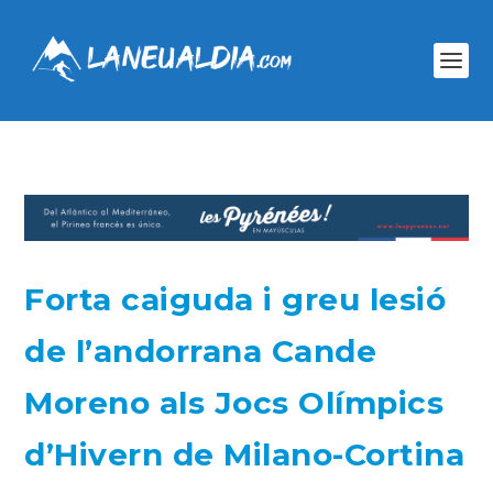
Forta caiguda i greu lesió
de l’andorrana Cande
Moreno als Jocs Olímpics
d’Hivern de Milano-Cortina