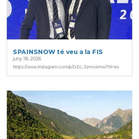
SPAINSNOW té veu a la FIS
juny 18, 2026
https://www.instagram.com/p/DZc_3zmo4mw/?hl=es