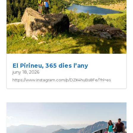
El Pirineu, 365 dies l’any
juny 18, 2026
https://www.instagram.com/p/DZK4huBs8Fe/?hl=es