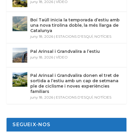
juny 18, 2026
|
VÍDEO
Boí Taüll inicia la temporada d’estiu amb
una nova tirolina doble, la més llarga de
Catalunya
juny 18, 2026
|
ESTACIONS D'ESQUÍ
,
NOTÍCIES
Pal Arinsal i Grandvalira a l’estiu
juny 18, 2026
|
VÍDEO
Pal Arinsal i Grandvalira donen el tret de
sortida a l’estiu amb un cap de setmana
ple de ciclisme i noves experiències
familiars
juny 18, 2026
|
ESTACIONS D'ESQUÍ
,
NOTÍCIES
SEGUEIX-NOS