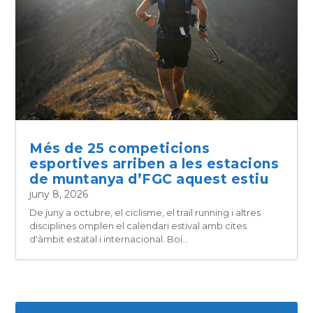
Més de 25 competicions
esportives arriben a les estacions
de muntanya d’FGC aquest estiu
juny 8, 2026
De juny a octubre, el ciclisme, el trail running i altres
disciplines omplen el calendari estival amb cites
d'àmbit estatal i internacional. Boí...