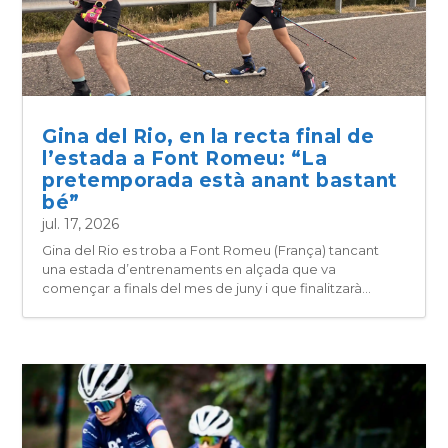
Gina del Rio, en la recta final de
l’estada a Font Romeu: “La
pretemporada està anant bastant
bé”
jul. 17, 2026
Gina del Rio es troba a Font Romeu (França) tancant
una estada d’entrenaments en alçada que va
començar a finals del mes de juny i que finalitzarà...