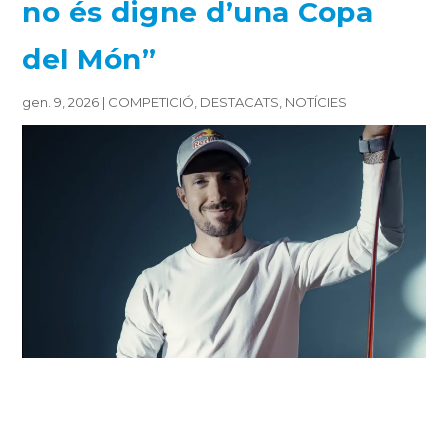
no és digne d’una Copa
del Món”
gen. 9, 2026
|
COMPETICIÓ
,
DESTACATS
,
NOTÍCIES