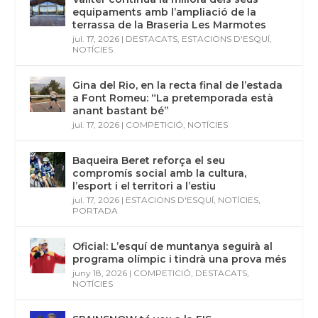
equipaments amb l’ampliació de la
terrassa de la Braseria Les Marmotes
jul. 17, 2026
|
DESTACATS
,
ESTACIONS D'ESQUÍ
,
NOTÍCIES
Gina del Rio, en la recta final de l’estada
a Font Romeu: “La pretemporada està
anant bastant bé”
jul. 17, 2026
|
COMPETICIÓ
,
NOTÍCIES
Baqueira Beret reforça el seu
compromís social amb la cultura,
l’esport i el territori a l’estiu
jul. 17, 2026
|
ESTACIONS D'ESQUÍ
,
NOTÍCIES
,
PORTADA
Oficial: L’esquí de muntanya seguirà al
programa olímpic i tindrà una prova més
juny 18, 2026
|
COMPETICIÓ
,
DESTACATS
,
NOTÍCIES