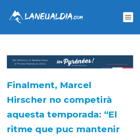
Finalment, Marcel
Hirscher no competirà
aquesta temporada: “El
ritme que puc mantenir