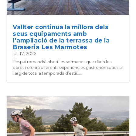
Vallter continua la millora dels
seus equipaments amb
l’ampliació de la terrassa de la
Braseria Les Marmotes
jul. 17, 2026
L’espai romandrà obert les setmanes que durin les
obres i oferirà diferents experiències gastronòmiques al
llarg de tota la temporada d’estiu....