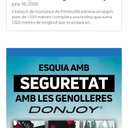
juny 18, 2026
L’estació de muntanya de Pirineu365 estrena un segon
tram de 1.020 metres i completa una tirolina que suma
1.220 metres de longitud que es posarà en...