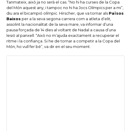
Tanmateix, això ja no serà el cas. “No hi ha curses de la Copa
del Món aquest any, i tampoc no hi ha Jocs Olímpics per a mi”,
diu ara el bicampió olímpic. Hirscher, que va tornar als
Països
Baixos
per a la seva segona carrera com a atleta d’elit,
assolint la nacionalitat de la seva mare, va informar d’una
pausa forçada de 14 dies al voltant de Nadal a causa d’una
lesió al panxell. “Això no m’ajuda exactament a recuperar el
ritme i la confiança. Si he de tornar a competir a la Copa del
Món, ho vull fer bé”, va dir en el seu moment.