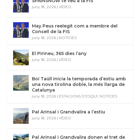
SPAINSNOW té veu a la FIS
juny 18, 2026
|
VÍDEO
May Peus reelegit com a membre del
Consell de la FIS
juny 18, 2026
|
NOTÍCIES
El Pirineu, 365 dies l’any
juny 18, 2026
|
VÍDEO
Boí Taüll inicia la temporada d’estiu amb
una nova tirolina doble, la més llarga de
Catalunya
juny 18, 2026
|
ESTACIONS D'ESQUÍ
,
NOTÍCIES
Pal Arinsal i Grandvalira a l’estiu
juny 18, 2026
|
VÍDEO
Pal Arinsal i Grandvalira donen el tret de