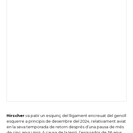
Hirscher
va patir un esquinç del lligament encreuat del genoll
esquerre a principis de desembre del 2024, relativament aviat
en la seva temporada de retorn després d’una pausa de més
de cinc anys i mig. A causa de la lesió, l’esquiador de 36 anys