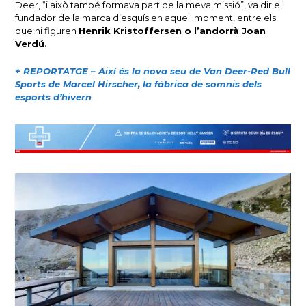
Deer, “i això també formava part de la meva missió”, va dir el
fundador de la marca d’esquís en aquell moment, entre els
que hi figuren
Henrik Kristoffersen o l’andorrà Joan
Verdú.
+ REPORTATGE – Així és la nova seu de Van Deer-Red Bull
Sports de Marcel Hirscher, la fàbrica de somnis dels
esports d’hivern