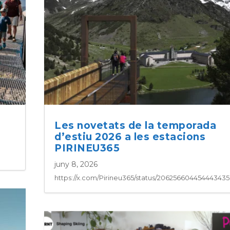
Les novetats de la temporada
d’estiu 2026 a les estacions
PIRINEU365
juny 8, 2026
https://x.com/Pirineu365/status/20625660445444343