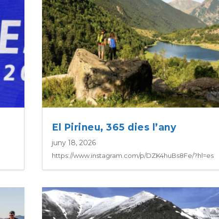
El Pirineu, 365 dies l’any
juny 18, 2026
https://www.instagram.com/p/DZK4huBs8Fe/?hl=es