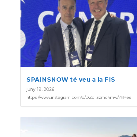
SPAINSNOW té veu a la FIS
juny 18, 2026
https://www.instagram.com/p/DZc_3zmo4mw/?hl=es