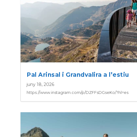
Pal Arinsal i Grandvalira a l’estiu
juny 18, 2026
https://www.instagram.com/p/DZFFsDGseKo/?hl=es