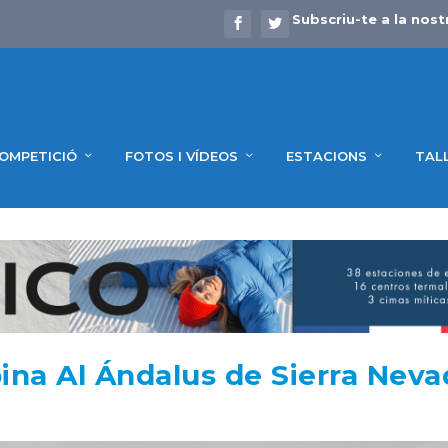
Subscriu-te a la nost
OMPETICIÓ
FOTOS I VÍDEOS
ESTACIONS
TAL
ina Al Ándalus de Sierra Neva