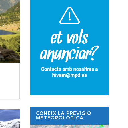
CONEIX LA PREVISIÓ
METEOROLÒGICA