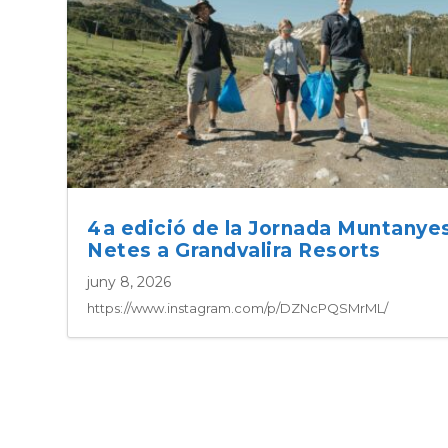
4a edició de la Jornada Muntanye
Netes a Grandvalira Resorts
juny 8, 2026
https://www.instagram.com/p/DZNcPQSMrML/