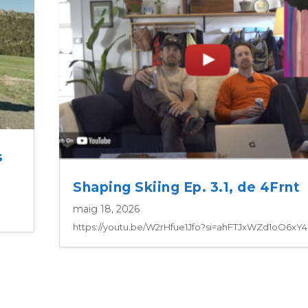
s
Shaping Skiing Ep. 3.1, de 4Frnt
maig 18, 2026
https://youtu.be/W2rHfue1Jfo?si=ahFTJxWZd1oO6xY4