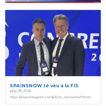
SPAINSNOW té veu a la FIS
juny 18, 2026
https://www.instagram.com/p/DZc_3zmo4mw/?hl=es