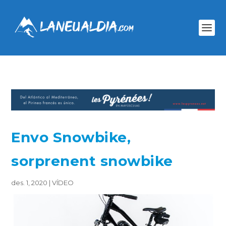
Envo Snowbike,
sorprenent snowbike
des. 1, 2020
|
VÍDEO