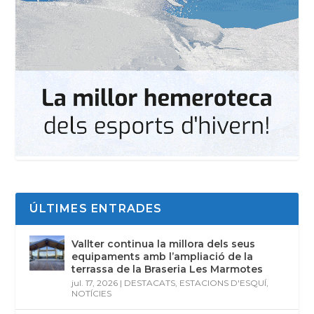
ÚLTIMES ENTRADES
Vallter continua la millora dels seus
equipaments amb l’ampliació de la
terrassa de la Braseria Les Marmotes
jul. 17, 2026
|
DESTACATS
,
ESTACIONS D'ESQUÍ
,
NOTÍCIES