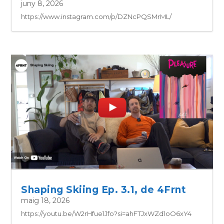
juny 8, 2026
https://www.instagram.com/p/DZNcPQSMrML/
Shaping Skiing Ep. 3.1, de 4Frnt
maig 18, 2026
https://youtu.be/W2rHfue1Jfo?si=ahFTJxWZd1oO6xY4