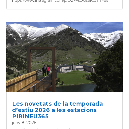
https://www.instagram.com/p/DZFFsDGseKo/?hl=es
Les novetats de la temporada
d’estiu 2026 a les estacions
PIRINEU365
juny 8, 2026