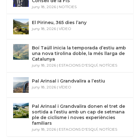
Consell de la FIS
juny 18, 2026
|
NOTÍCIES
El Pirineu, 365 dies l’any
juny 18, 2026
|
VÍDEO
Boí Taüll inicia la temporada d’estiu amb
una nova tirolina doble, la més llarga de
Catalunya
juny 18, 2026
|
ESTACIONS D'ESQUÍ
,
NOTÍCIES
Pal Arinsal i Grandvalira a l’estiu
juny 18, 2026
|
VÍDEO
Pal Arinsal i Grandvalira donen el tret de
sortida a l’estiu amb un cap de setmana
ple de ciclisme i noves experiències
familiars
juny 18, 2026
|
ESTACIONS D'ESQUÍ
,
NOTÍCIES