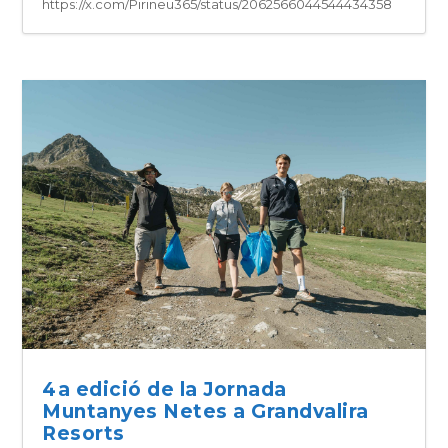
https://x.com/Pirineu365/status/2062566044544434358
4a edició de la Jornada
Muntanyes Netes a Grandvalira
Resorts