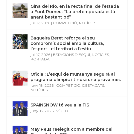
Gina del Rio, en la recta final de l’estada
a Font Romeu: “La pretemporada està
anant bastant bé”
jul. 17, 2026
|
COMPETICIÓ
,
NOTÍCIES
Baqueira Beret reforça el seu
compromís social amb la cultura,
l’esport i el territori a l’estiu
jul. 17, 2026
|
ESTACIONS D'ESQUÍ
,
NOTÍCIES
,
PORTADA
Oficial: L’esquí de muntanya seguirà al
programa olímpic i tindrà una prova més
juny 18, 2026
|
COMPETICIÓ
,
DESTACATS
,
NOTÍCIES
SPAINSNOW té veu a la FIS
juny 18, 2026
|
VÍDEO
May Peus reelegit com a membre del