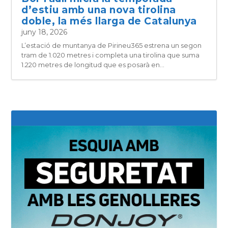
d’estiu amb una nova tirolina
doble, la més llarga de Catalunya
juny 18, 2026
L’estació de muntanya de Pirineu365 estrena un segon
tram de 1.020 metres i completa una tirolina que suma
1.220 metres de longitud que es posarà en...