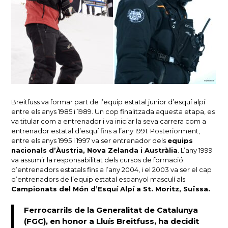
Breitfuss va formar part de l’equip estatal junior d’esquí alpí
entre els anys 1985 i 1989. Un cop finalitzada aquesta etapa, es
va titular com a entrenador i va iniciar la seva carrera com a
entrenador estatal d’esquí fins a l’any 1991. Posteriorment,
entre els anys 1995 i 1997 va ser entrenador dels
equips
nacionals d’Àustria, Nova Zelanda i Austràlia
. L’any 1999
va assumir la responsabilitat dels cursos de formació
d’entrenadors estatals fins a l’any 2004, i el 2003 va ser el cap
d’entrenadors de l’equip estatal espanyol masculí als
Campionats del Món d’Esquí Alpí a St. Moritz, Suïssa.
Ferrocarrils de la Generalitat de Catalunya
(FGC), en honor a Lluís Breitfuss, ha decidit