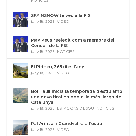
NOTÍCIES
SPAINSNOW té veu a la FIS
juny 18, 2026
|
VÍDEO
May Peus reelegit com a membre del
Consell de la FIS
juny 18, 2026
|
NOTÍCIES
El Pirineu, 365 dies l’any
juny 18, 2026
|
VÍDEO
Boí Taüll inicia la temporada d’estiu amb
una nova tirolina doble, la més llarga de
Catalunya
juny 18, 2026
|
ESTACIONS D'ESQUÍ
,
NOTÍCIES
Pal Arinsal i Grandvalira a l’estiu
juny 18, 2026
|
VÍDEO