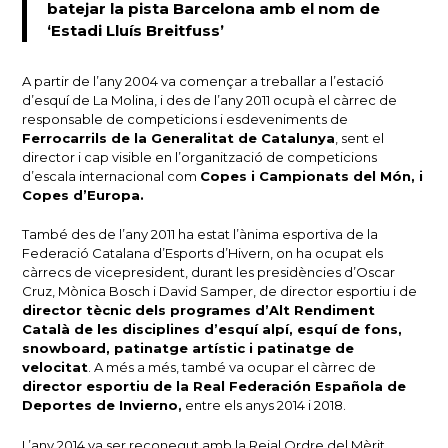
batejar la pista Barcelona amb el nom de
‘Estadi Lluís Breitfuss’
A partir de l’any 2004 va començar a treballar a l’estació
d’esquí de La Molina, i des de l’any 2011 ocupà el càrrec de
responsable de competicions i esdeveniments de
Ferrocarrils de la Generalitat de Catalunya
, sent el
director i cap visible en l’organització de competicions
d’escala internacional com
Copes i Campionats del Món, i
Copes d’Europa.
També des de l’any 2011 ha estat l’ànima esportiva de la
Federació Catalana d’Esports d’Hivern, on ha ocupat els
càrrecs de vicepresident, durant les presidències d’Oscar
Cruz, Mònica Bosch i David Samper, de director esportiu i de
director tècnic dels programes d’Alt Rendiment
Català de les disciplines d’esquí alpí, esquí de fons,
snowboard, patinatge artístic i patinatge de
velocitat
. A més a més, també va ocupar el càrrec de
director esportiu de la Real Federación Española de
Deportes de Invierno,
entre els anys 2014 i 2018.
L’any 2014 va ser reconegut amb la Reial Ordre del Mèrit