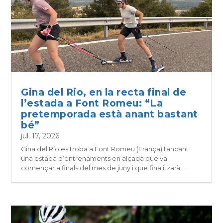
Gina del Rio, en la recta final de
l’estada a Font Romeu: “La
pretemporada està anant bastant
bé”
jul. 17, 2026
Gina del Rio es troba a Font Romeu (França) tancant
una estada d’entrenaments en alçada que va
començar a finals del mes de juny i que finalitzarà...