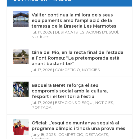
Vallter continua la millora dels seus
equipaments amb l’ampliació de la
terrassa de la Braseria Les Marmotes
jul. 17, 2026
|
DESTACATS
,
ESTACIONS D'ESQUÍ
,
NOTÍCIES
Gina del Rio, en la recta final de l’estada
a Font Romeu: “La pretemporada està
anant bastant bé”
jul. 17, 2026
|
COMPETICIÓ
,
NOTÍCIES
Baqueira Beret reforça el seu
compromís social amb la cultura,
l’esport i el territori a l’estiu
jul. 17, 2026
|
ESTACIONS D'ESQUÍ
,
NOTÍCIES
,
PORTADA
Oficial: L’esquí de muntanya seguirà al
programa olímpic i tindrà una prova més
juny 18, 2026
|
COMPETICIÓ
,
DESTACATS
,