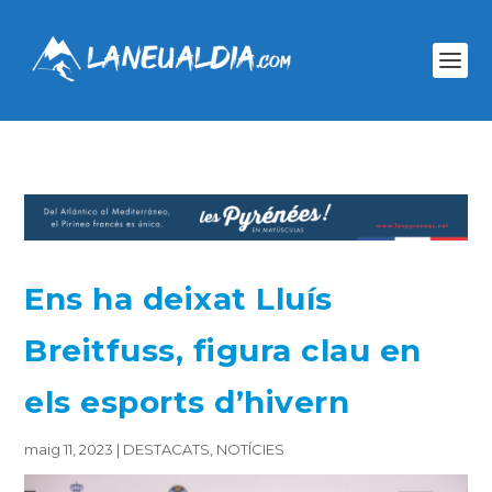
Ens ha deixat Lluís
Breitfuss, figura clau en
els esports d’hivern
maig 11, 2023
|
DESTACATS
,
NOTÍCIES