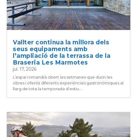
Vallter continua la millora dels
seus equipaments amb
l’ampliació de la terrassa de la
Braseria Les Marmotes
jul. 17, 2026
L’espai romandrà obert les setmanes que durin les
obres i oferirà diferents experiències gastronòmiques al
llarg de tota la temporada d’estiu....