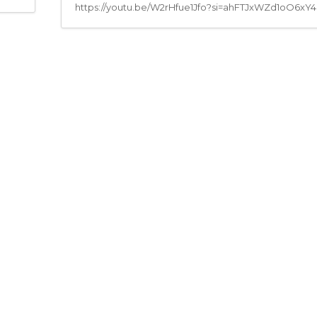
https://youtu.be/W2rHfue1Jfo?si=ahFTJxWZd1oO6xY4