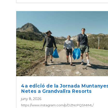
4a edició de la Jornada Muntanye
Netes a Grandvalira Resorts
juny 8, 2026
https://www.instagram.com/p/DZNcPQSMrML/