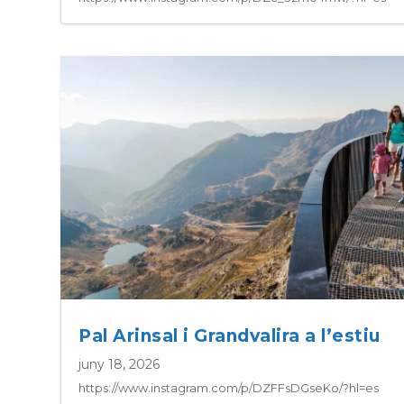
Pal Arinsal i Grandvalira a l’estiu
juny 18, 2026
https://www.instagram.com/p/DZFFsDGseKo/?hl=es