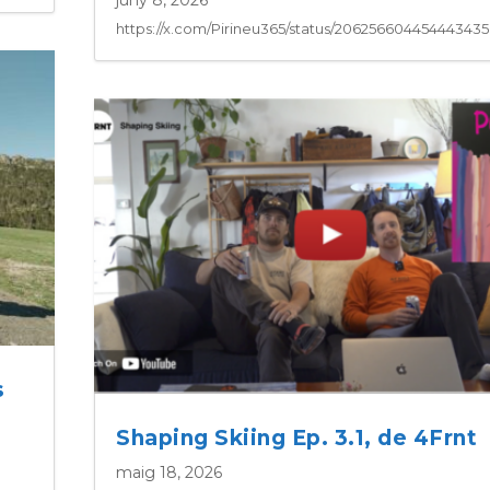
https://x.com/Pirineu365/status/20625660445444343
s
Shaping Skiing Ep. 3.1, de 4Frnt
maig 18, 2026