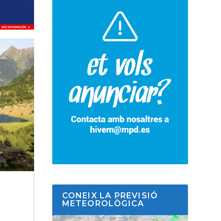
CONEIX LA PREVISIÓ
METEOROLÒGICA