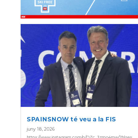
SPAINSNOW té veu a la FIS
juny 18, 2026
https://www.instagram.com/p/DZc_3zmo4mw/?hl=es