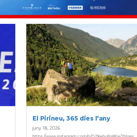
El Pirineu, 365 dies l’any
juny 18, 2026
https://www.instagram.com/p/DZK4huBs8Fe/?hl=es