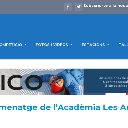
Subscriu-te a la nost
OMPETICIÓ
FOTOS I VÍDEOS
ESTACIONS
TAL
omenatge de l’Acadèmia Les A