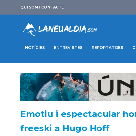
QUI SOM I CONTACTE
NOTÍCIES
ENTREVISTES
REPORTATGES
C
Emotiu i espectacular h
freeski a Hugo Hoff