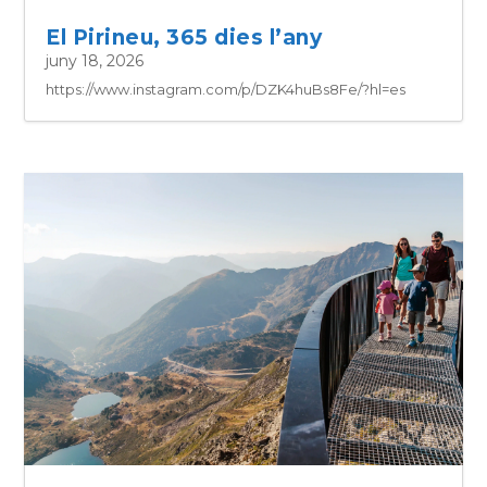
El Pirineu, 365 dies l’any
juny 18, 2026
https://www.instagram.com/p/DZK4huBs8Fe/?hl=es