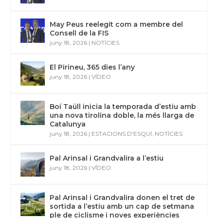
May Peus reelegit com a membre del
Consell de la FIS
juny 18, 2026
|
NOTÍCIES
El Pirineu, 365 dies l’any
juny 18, 2026
|
VÍDEO
Boí Taüll inicia la temporada d’estiu amb
una nova tirolina doble, la més llarga de
Catalunya
juny 18, 2026
|
ESTACIONS D'ESQUÍ
,
NOTÍCIES
Pal Arinsal i Grandvalira a l’estiu
juny 18, 2026
|
VÍDEO
Pal Arinsal i Grandvalira donen el tret de
sortida a l’estiu amb un cap de setmana
ple de ciclisme i noves experiències