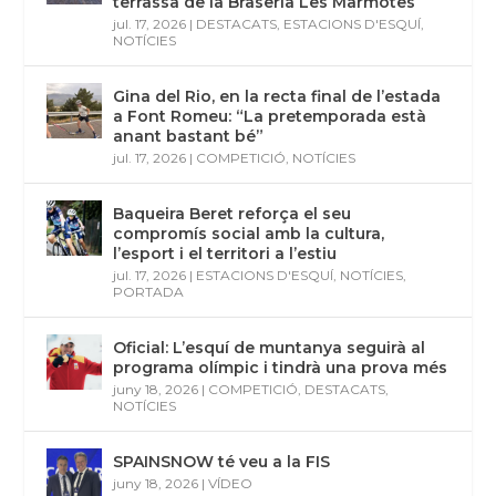
terrassa de la Braseria Les Marmotes
jul. 17, 2026
|
DESTACATS
,
ESTACIONS D'ESQUÍ
,
NOTÍCIES
Gina del Rio, en la recta final de l’estada
a Font Romeu: “La pretemporada està
anant bastant bé”
jul. 17, 2026
|
COMPETICIÓ
,
NOTÍCIES
Baqueira Beret reforça el seu
compromís social amb la cultura,
l’esport i el territori a l’estiu
jul. 17, 2026
|
ESTACIONS D'ESQUÍ
,
NOTÍCIES
,
PORTADA
Oficial: L’esquí de muntanya seguirà al
programa olímpic i tindrà una prova més
juny 18, 2026
|
COMPETICIÓ
,
DESTACATS
,
NOTÍCIES
SPAINSNOW té veu a la FIS
juny 18, 2026
|
VÍDEO