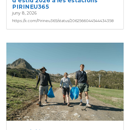
d’estiu 2026 a les estacions
PIRINEU365
juny 8, 2026
https://x.com/Pirineu365/status/2062566044544434358