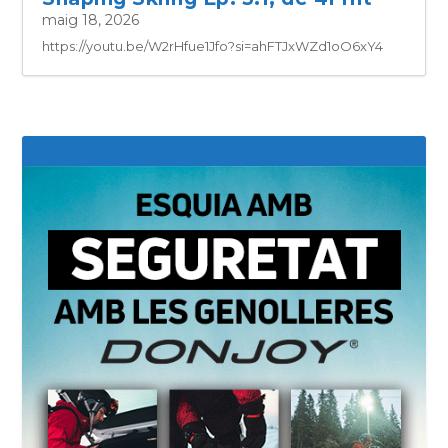
maig 18, 2026
https://youtu.be/W2rHfue1Jfo?si=ahFTJxWZd1oO6xY4