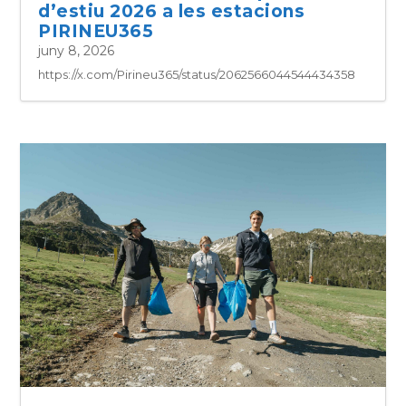
d’estiu 2026 a les estacions
PIRINEU365
juny 8, 2026
https://x.com/Pirineu365/status/2062566044544434358