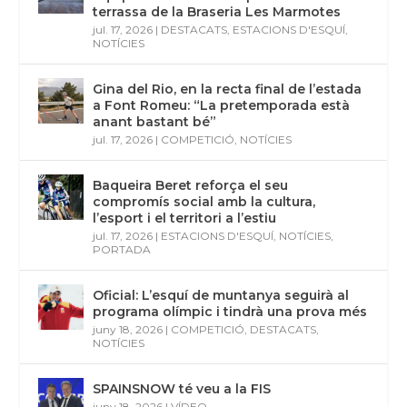
terrassa de la Braseria Les Marmotes
jul. 17, 2026
|
DESTACATS
,
ESTACIONS D'ESQUÍ
,
NOTÍCIES
Gina del Rio, en la recta final de l’estada
a Font Romeu: “La pretemporada està
anant bastant bé”
jul. 17, 2026
|
COMPETICIÓ
,
NOTÍCIES
Baqueira Beret reforça el seu
compromís social amb la cultura,
l’esport i el territori a l’estiu
jul. 17, 2026
|
ESTACIONS D'ESQUÍ
,
NOTÍCIES
,
PORTADA
Oficial: L’esquí de muntanya seguirà al
programa olímpic i tindrà una prova més
juny 18, 2026
|
COMPETICIÓ
,
DESTACATS
,
NOTÍCIES
SPAINSNOW té veu a la FIS
juny 18, 2026
|
VÍDEO