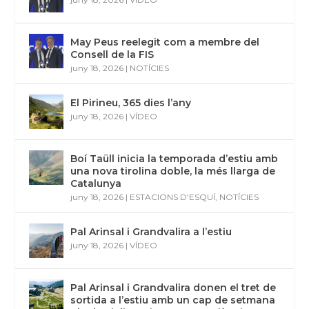
May Peus reelegit com a membre del
Consell de la FIS
juny 18, 2026
|
NOTÍCIES
El Pirineu, 365 dies l’any
juny 18, 2026
|
VÍDEO
Boí Taüll inicia la temporada d’estiu amb
una nova tirolina doble, la més llarga de
Catalunya
juny 18, 2026
|
ESTACIONS D'ESQUÍ
,
NOTÍCIES
Pal Arinsal i Grandvalira a l’estiu
juny 18, 2026
|
VÍDEO
Pal Arinsal i Grandvalira donen el tret de
sortida a l’estiu amb un cap de setmana