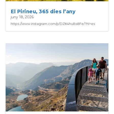
El Pirineu, 365 dies l’any
juny 18, 2026
https://www.instagram.com/p/DZK4huBs8Fe/?hl=es