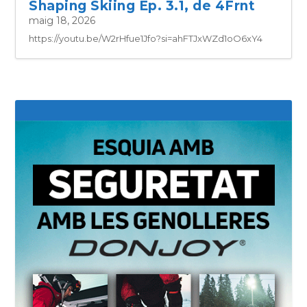
Shaping Skiing Ep. 3.1, de 4Frnt
maig 18, 2026
https://youtu.be/W2rHfue1Jfo?si=ahFTJxWZd1oO6xY4