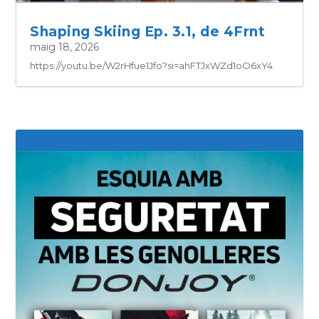
Shaping Skiing Ep. 3.1, de 4Frnt
maig 18, 2026
https://youtu.be/W2rHfue1Jfo?si=ahFTJxWZd1oO6xY4