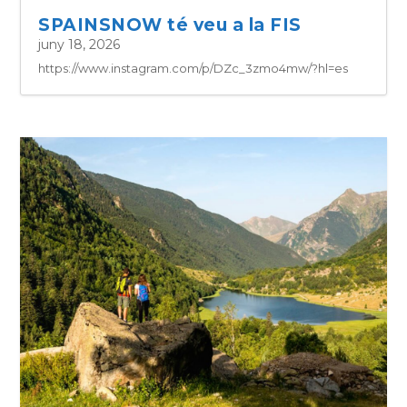
SPAINSNOW té veu a la FIS
juny 18, 2026
https://www.instagram.com/p/DZc_3zmo4mw/?hl=es