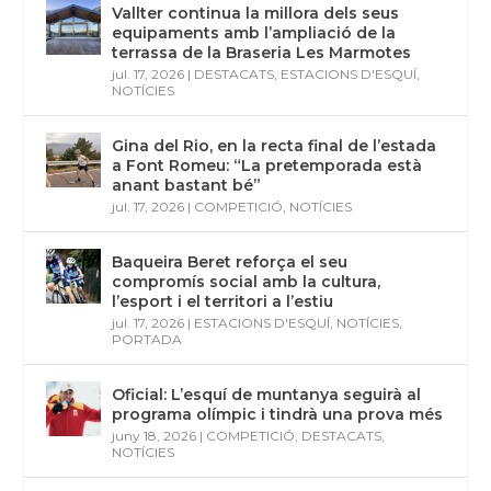
Vallter continua la millora dels seus
equipaments amb l’ampliació de la
terrassa de la Braseria Les Marmotes
jul. 17, 2026
|
DESTACATS
,
ESTACIONS D'ESQUÍ
,
NOTÍCIES
Gina del Rio, en la recta final de l’estada
a Font Romeu: “La pretemporada està
anant bastant bé”
jul. 17, 2026
|
COMPETICIÓ
,
NOTÍCIES
Baqueira Beret reforça el seu
compromís social amb la cultura,
l’esport i el territori a l’estiu
jul. 17, 2026
|
ESTACIONS D'ESQUÍ
,
NOTÍCIES
,
PORTADA
Oficial: L’esquí de muntanya seguirà al
programa olímpic i tindrà una prova més
juny 18, 2026
|
COMPETICIÓ
,
DESTACATS
,
NOTÍCIES