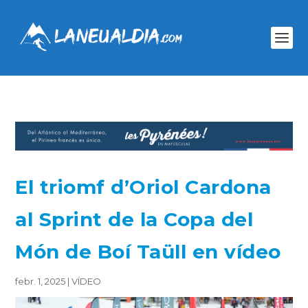
El triomf d’Oriol Cardona
al Sprint de la Copa del
Món de Boí Taüll en vídeo
febr. 1, 2025
|
VÍDEO