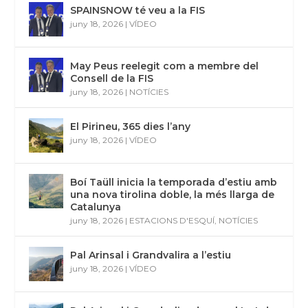
SPAINSNOW té veu a la FIS
juny 18, 2026
|
VÍDEO
May Peus reelegit com a membre del
Consell de la FIS
juny 18, 2026
|
NOTÍCIES
El Pirineu, 365 dies l’any
juny 18, 2026
|
VÍDEO
Boí Taüll inicia la temporada d’estiu amb
una nova tirolina doble, la més llarga de
Catalunya
juny 18, 2026
|
ESTACIONS D'ESQUÍ
,
NOTÍCIES
Pal Arinsal i Grandvalira a l’estiu
juny 18, 2026
|
VÍDEO