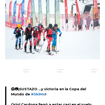
😱📷¡SUSTAZO ...y victoria en la Copa del
Mundo de
#SkiMo
!
Oriol Cardona llegó a estar casi en el suelo