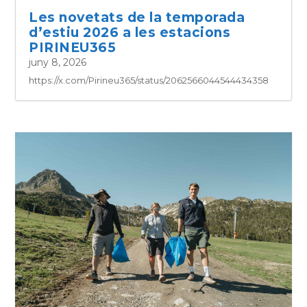
Les novetats de la temporada
d’estiu 2026 a les estacions
PIRINEU365
juny 8, 2026
https://x.com/Pirineu365/status/2062566044544434358