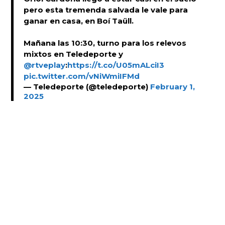
pero esta tremenda salvada le vale para
ganar en casa, en Boí Taüll.
Mañana las 10:30, turno para los relevos
mixtos en Teledeporte y
@rtveplay
:
https://t.co/U05mALciI3
pic.twitter.com/vNiWmiIFMd
— Teledeporte (@teledeporte)
February 1,
2025