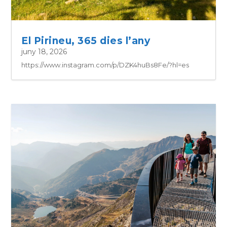
El Pirineu, 365 dies l’any
juny 18, 2026
https://www.instagram.com/p/DZK4huBs8Fe/?hl=es