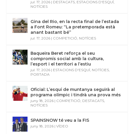
jul. 17, 2026
|
DESTACATS
,
ESTACIONS D'ESQUÍ
,
NOTÍCIES
Gina del Rio, en la recta final de l’estada
a Font Romeu: “La pretemporada està
anant bastant bé”
jul. 17, 2026
|
COMPETICIÓ
,
NOTÍCIES
Baqueira Beret reforça el seu
compromís social amb la cultura,
l’esport i el territori a l’estiu
jul. 17, 2026
|
ESTACIONS D'ESQUÍ
,
NOTÍCIES
,
PORTADA
Oficial: L’esquí de muntanya seguirà al
programa olímpic i tindrà una prova més
juny 18, 2026
|
COMPETICIÓ
,
DESTACATS
,
NOTÍCIES
SPAINSNOW té veu a la FIS
juny 18, 2026
|
VÍDEO