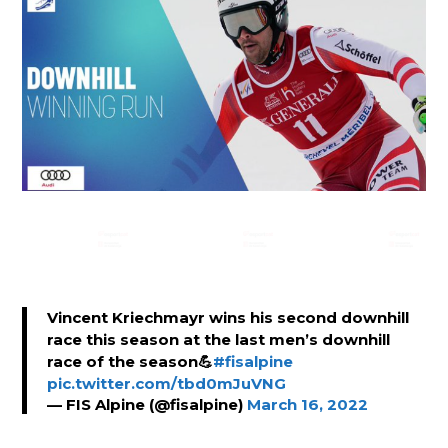
Vincent Kriechmayr wins his second downhill
race this season at the last men’s downhill
race of the season💪
#fisalpine
pic.twitter.com/tbd0mJuVNG
— FIS Alpine (@fisalpine)
March 16, 2022