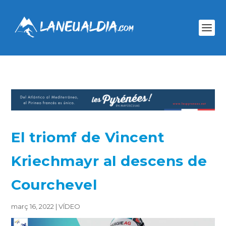
El triomf de Vincent
Kriechmayr al descens de
Courchevel
març 16, 2022
|
VÍDEO