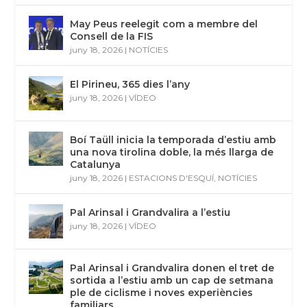
May Peus reelegit com a membre del
Consell de la FIS
juny 18, 2026
|
NOTÍCIES
El Pirineu, 365 dies l’any
juny 18, 2026
|
VÍDEO
Boí Taüll inicia la temporada d’estiu amb
una nova tirolina doble, la més llarga de
Catalunya
juny 18, 2026
|
ESTACIONS D'ESQUÍ
,
NOTÍCIES
Pal Arinsal i Grandvalira a l’estiu
juny 18, 2026
|
VÍDEO
Pal Arinsal i Grandvalira donen el tret de
sortida a l’estiu amb un cap de setmana
ple de ciclisme i noves experiències
familiars