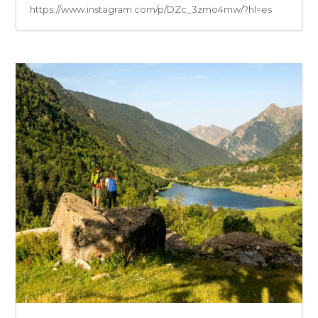
https://www.instagram.com/p/DZc_3zmo4mw/?hl=es