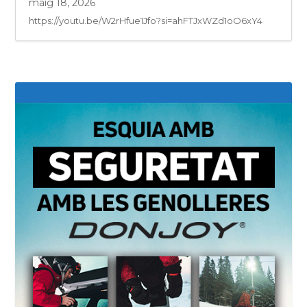
maig 18, 2026
https://youtu.be/W2rHfue1Jfo?si=ahFTJxWZd1oO6xY4