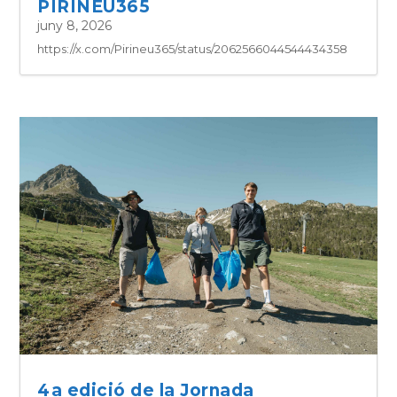
PIRINEU365
juny 8, 2026
https://x.com/Pirineu365/status/2062566044544434358
4a edició de la Jornada