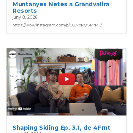
Muntanyes Netes a Grandvalira
Resorts
juny 8, 2026
https://www.instagram.com/p/DZNcPQSMrML/
Shaping Skiing Ep. 3.1, de 4Frnt