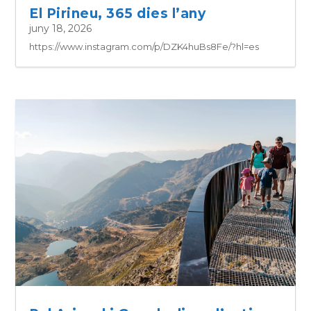
El Pirineu, 365 dies l’any
juny 18, 2026
https://www.instagram.com/p/DZK4huBs8Fe/?hl=es