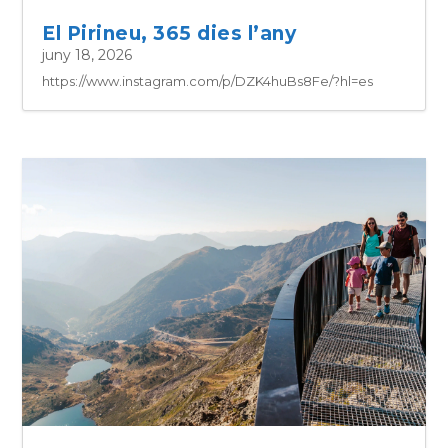
El Pirineu, 365 dies l’any
juny 18, 2026
https://www.instagram.com/p/DZK4huBs8Fe/?hl=es