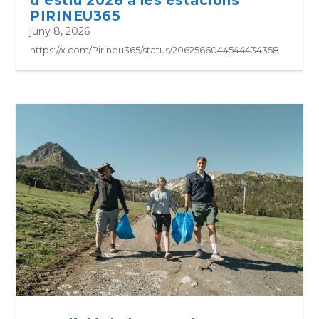
d’estiu 2026 a les estacions
PIRINEU365
juny 8, 2026
https://x.com/Pirineu365/status/2062566044544434358