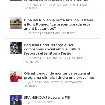
terrassa de la Braseria Les Marmotes
jul. 17, 2026
|
DESTACATS
,
ESTACIONS D'ESQUÍ
,
NOTÍCIES
Gina del Rio, en la recta final de l’estada
a Font Romeu: “La pretemporada està
anant bastant bé”
jul. 17, 2026
|
COMPETICIÓ
,
NOTÍCIES
Baqueira Beret reforça el seu
compromís social amb la cultura,
l’esport i el territori a l’estiu
jul. 17, 2026
|
ESTACIONS D'ESQUÍ
,
NOTÍCIES
,
PORTADA
Oficial: L’esquí de muntanya seguirà al
programa olímpic i tindrà una prova més
juny 18, 2026
|
COMPETICIÓ
,
DESTACATS
,
NOTÍCIES
SPAINSNOW té veu a la FIS
juny 18, 2026
|
VÍDEO