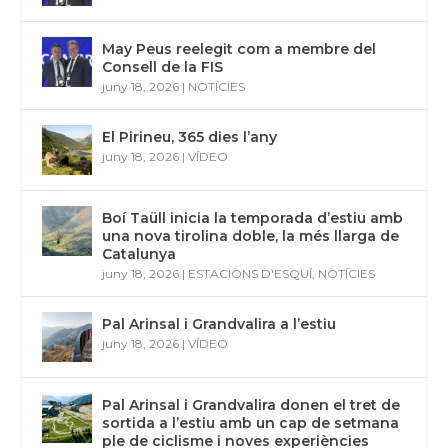
May Peus reelegit com a membre del
Consell de la FIS
juny 18, 2026
|
NOTÍCIES
El Pirineu, 365 dies l’any
juny 18, 2026
|
VÍDEO
Boí Taüll inicia la temporada d’estiu amb
una nova tirolina doble, la més llarga de
Catalunya
juny 18, 2026
|
ESTACIONS D'ESQUÍ
,
NOTÍCIES
Pal Arinsal i Grandvalira a l’estiu
juny 18, 2026
|
VÍDEO
Pal Arinsal i Grandvalira donen el tret de
sortida a l’estiu amb un cap de setmana
ple de ciclisme i noves experiències