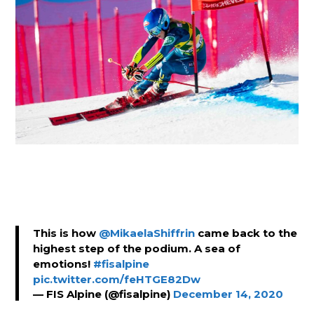
This is how
@MikaelaShiffrin
came back to the
highest step of the podium. A sea of
emotions!
#fisalpine
pic.twitter.com/feHTGE82Dw
— FIS Alpine (@fisalpine)
December 14, 2020