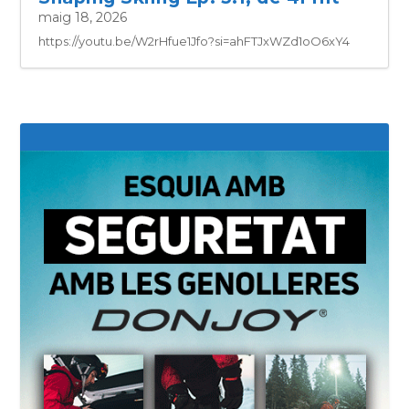
maig 18, 2026
https://youtu.be/W2rHfue1Jfo?si=ahFTJxWZd1oO6xY4