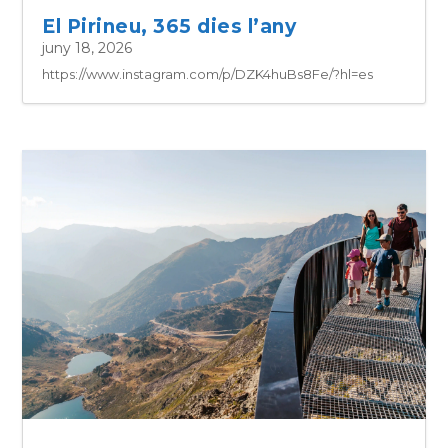
El Pirineu, 365 dies l’any
juny 18, 2026
https://www.instagram.com/p/DZK4huBs8Fe/?hl=es