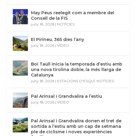
May Peus reelegit com a membre del
Consell de la FIS
juny 18, 2026
|
NOTÍCIES
El Pirineu, 365 dies l’any
juny 18, 2026
|
VÍDEO
Boí Taüll inicia la temporada d’estiu amb
una nova tirolina doble, la més llarga de
Catalunya
juny 18, 2026
|
ESTACIONS D'ESQUÍ
,
NOTÍCIES
Pal Arinsal i Grandvalira a l’estiu
juny 18, 2026
|
VÍDEO
Pal Arinsal i Grandvalira donen el tret de
sortida a l’estiu amb un cap de setmana
ple de ciclisme i noves experiències