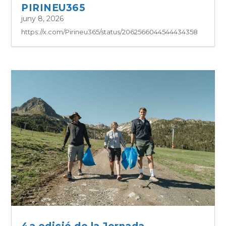
PIRINEU365
juny 8, 2026
https://x.com/Pirineu365/status/2062566044544434358