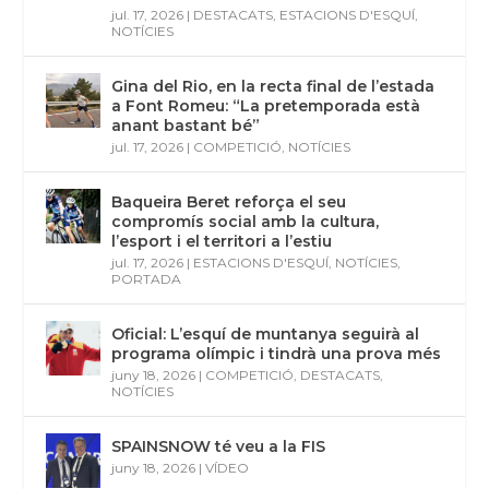
jul. 17, 2026
|
DESTACATS
,
ESTACIONS D'ESQUÍ
,
NOTÍCIES
Gina del Rio, en la recta final de l’estada
a Font Romeu: “La pretemporada està
anant bastant bé”
jul. 17, 2026
|
COMPETICIÓ
,
NOTÍCIES
Baqueira Beret reforça el seu
compromís social amb la cultura,
l’esport i el territori a l’estiu
jul. 17, 2026
|
ESTACIONS D'ESQUÍ
,
NOTÍCIES
,
PORTADA
Oficial: L’esquí de muntanya seguirà al
programa olímpic i tindrà una prova més
juny 18, 2026
|
COMPETICIÓ
,
DESTACATS
,
NOTÍCIES
SPAINSNOW té veu a la FIS
juny 18, 2026
|
VÍDEO