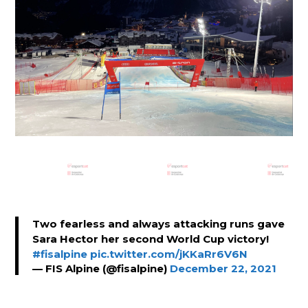
Two fearless and always attacking runs gave
Sara Hector her second World Cup victory!
#fisalpine
pic.twitter.com/jKKaRr6V6N
— FIS Alpine (@fisalpine)
December 22, 2021