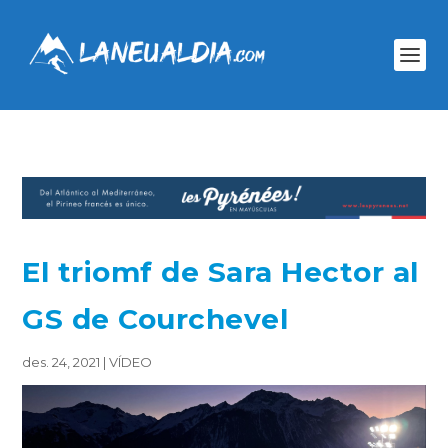
El triomf de Sara Hector al
GS de Courchevel
des. 24, 2021
|
VÍDEO