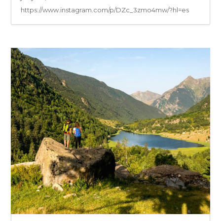
https://www.instagram.com/p/DZc_3zmo4mw/?hl=es