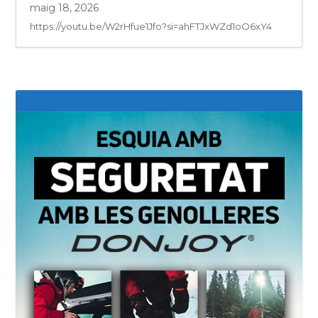
maig 18, 2026
https://youtu.be/W2rHfue1Jfo?si=ahFTJxWZd1oO6xY4