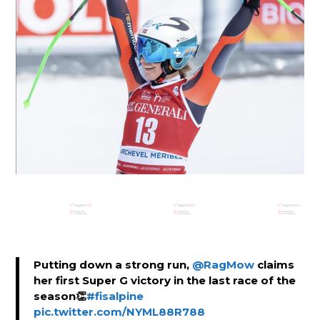
Putting down a strong run,
@RagMow
claims
her first Super G victory in the last race of the
season👏
#fisalpine
pic.twitter.com/NYML88R788