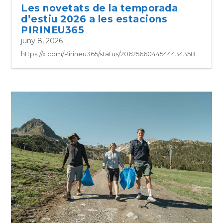
Les novetats de la temporada
d’estiu 2026 a les estacions
PIRINEU365
juny 8, 2026
https://x.com/Pirineu365/status/2062566044544434358