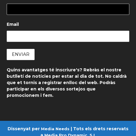
Email
Quins avantatges té inscriure's? Rebràs el nostre
butlletí de notícies per estar al dia de tot. No caldrà
que et tornis a registrar enlloc del web. Podràs
participar en els diversos sortejos que
promocionem i fem.
Dissenyat per
| Tots els drets reservats
Media Needs
a
Media Pro Dynamic, S.L