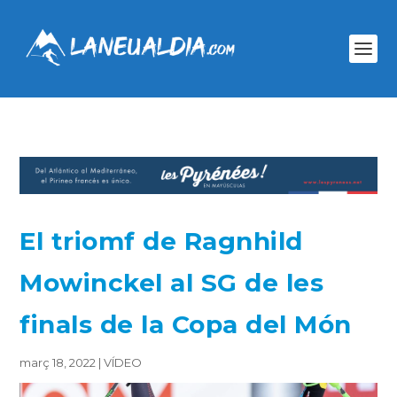
El triomf de Ragnhild
Mowinckel al SG de les
finals de la Copa del Món
març 18, 2022
|
VÍDEO