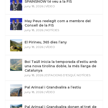
SPAINSNOW té veu a la FIS
juny 18, 2026
|
VÍDEO
May Peus reelegit com a membre del
Consell de la FIS
juny 18, 2026
|
NOTÍCIES
El Pirineu, 365 dies l’any
juny 18, 2026
|
VÍDEO
Boí Taüll inicia la temporada d’estiu amb
una nova tirolina doble, la més llarga de
Catalunya
juny 18, 2026
|
ESTACIONS D'ESQUÍ
,
NOTÍCIES
Pal Arinsal i Grandvalira a l’estiu
juny 18, 2026
|
VÍDEO
Pal Arinsal i Grandvalira donen el tret de