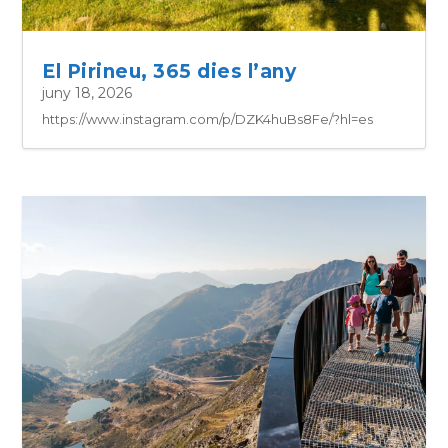
El Pirineu, 365 dies l’any
juny 18, 2026
https://www.instagram.com/p/DZK4huBs8Fe/?hl=es