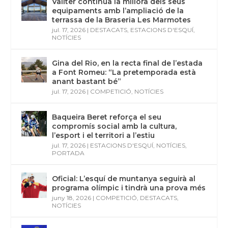
Vallter continua la millora dels seus
equipaments amb l’ampliació de la
terrassa de la Braseria Les Marmotes
jul. 17, 2026
|
DESTACATS
,
ESTACIONS D'ESQUÍ
,
NOTÍCIES
Gina del Rio, en la recta final de l’estada
a Font Romeu: “La pretemporada està
anant bastant bé”
jul. 17, 2026
|
COMPETICIÓ
,
NOTÍCIES
Baqueira Beret reforça el seu
compromís social amb la cultura,
l’esport i el territori a l’estiu
jul. 17, 2026
|
ESTACIONS D'ESQUÍ
,
NOTÍCIES
,
PORTADA
Oficial: L’esquí de muntanya seguirà al
programa olímpic i tindrà una prova més
juny 18, 2026
|
COMPETICIÓ
,
DESTACATS
,
NOTÍCIES