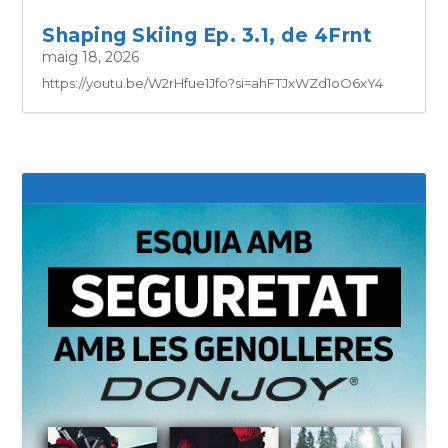
Shaping Skiing Ep. 3.1, de 4Frnt
maig 18, 2026
https://youtu.be/W2rHfue1Jfo?si=ahFTJxWZd1oO6xY4