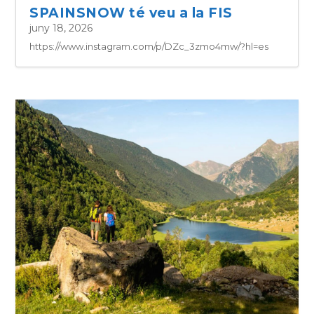
SPAINSNOW té veu a la FIS
juny 18, 2026
https://www.instagram.com/p/DZc_3zmo4mw/?hl=es