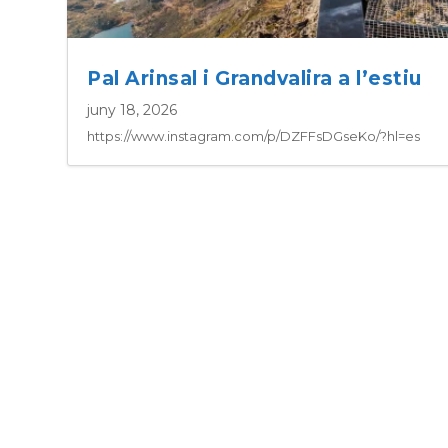
Pal Arinsal i Grandvalira a l’estiu
juny 18, 2026
https://www.instagram.com/p/DZFFsDGseKo/?hl=es