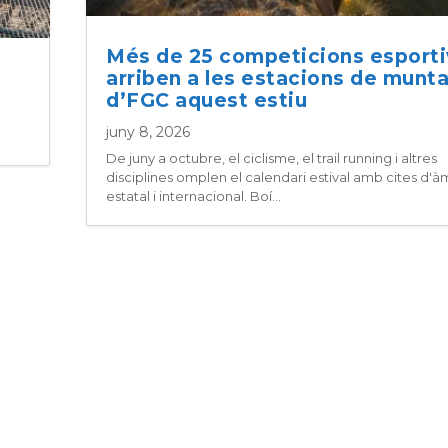
Més de 25 competicions esport
arriben a les estacions de munt
d’FGC aquest estiu
juny 8, 2026
De juny a octubre, el ciclisme, el trail running i altres
disciplines omplen el calendari estival amb cites d'à
estatal i internacional. Boí...