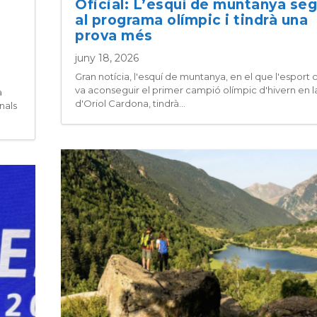
Oficial: L’esquí de muntanya seg
al programa olímpic i tindrà una
prova més
juny 18, 2026
Gran notícia, l'esquí de muntanya, en el que l'esport 
va aconseguir el primer campió olímpic d'hivern en la
a
d'Oriol Cardona, tindrà...
nals