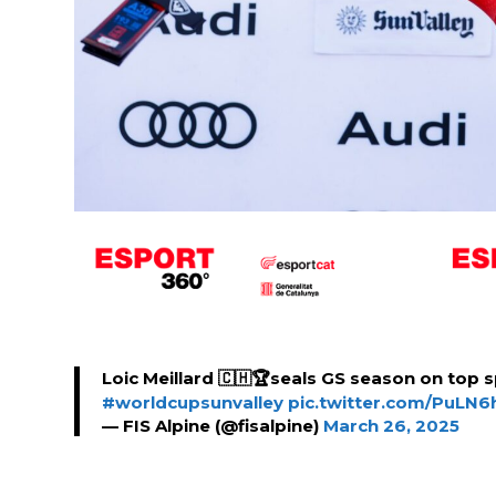
Loic Meillard 🇨🇭🏆seals GS season on top s
#worldcupsunvalley
pic.twitter.com/PuLN6
— FIS Alpine (@fisalpine)
March 26, 2025