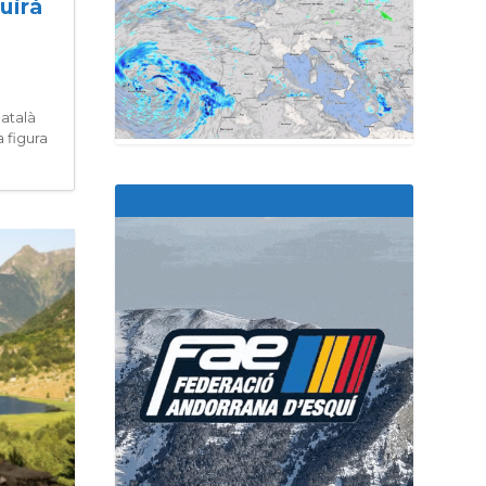
uirà
català
 figura