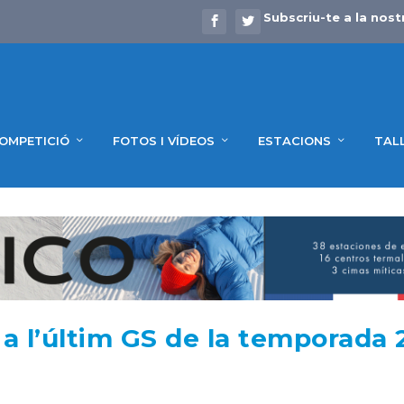
Subscriu-te a la nost
OMPETICIÓ
FOTOS I VÍDEOS
ESTACIONS
TAL
d a l’últim GS de la temporada 