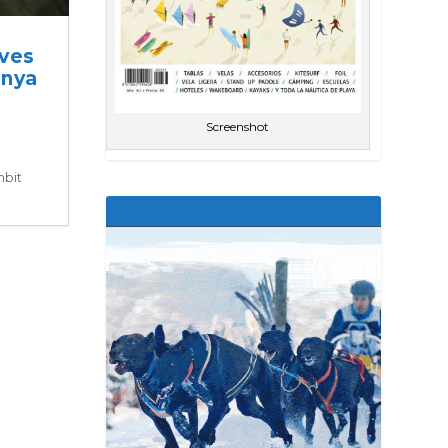
ives
anya
Screenshot
mbit