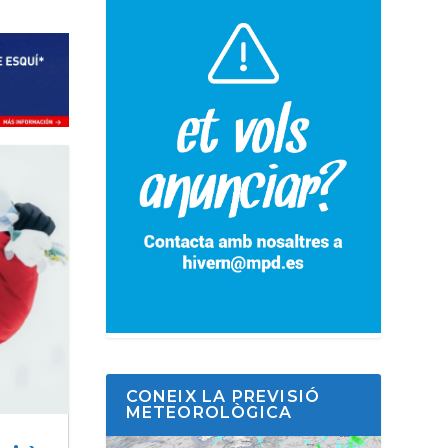
CONEIX LA PREVISIÓ
METEOROLÒGICA