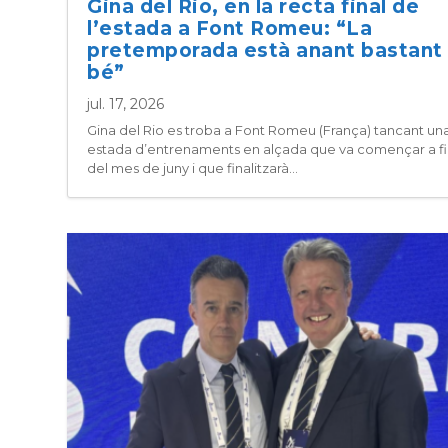
Gina del Rio, en la recta final de
l’estada a Font Romeu: “La
pretemporada està anant bastant
bé”
jul. 17, 2026
Gina del Rio es troba a Font Romeu (França) tancant un
estada d’entrenaments en alçada que va començar a fi
del mes de juny i que finalitzarà...