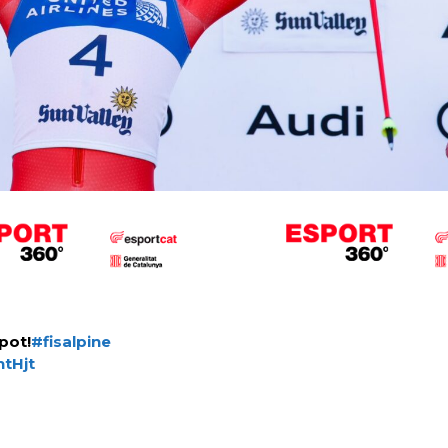
pot!
#fisalpine
htHjt