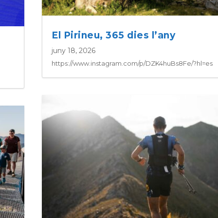
El Pirineu, 365 dies l’any
juny 18, 2026
https://www.instagram.com/p/DZK4huBs8Fe/?hl=es