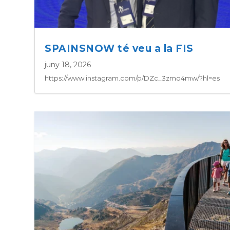
SPAINSNOW té veu a la FIS
juny 18, 2026
https://www.instagram.com/p/DZc_3zmo4mw/?hl=es